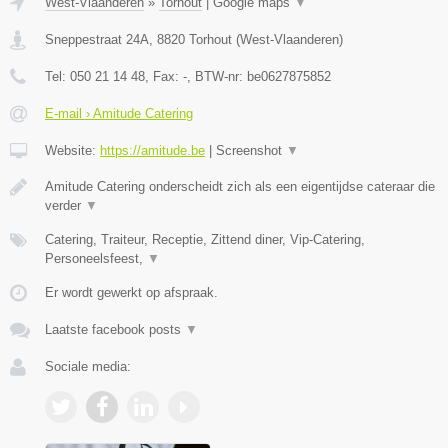
West-Vlaanderen
»
Torhout
|
Google maps
▼
Sneppestraat 24A
,
8820
Torhout
(
West-Vlaanderen
)
Tel:
050 21 14 48
, Fax:
-
, BTW-nr:
be0627875852
E-mail › Amitude Catering
Website:
https://amitude.be
|
Screenshot
▼
Amitude Catering onderscheidt zich als een eigentijdse cateraar die
verder
▼
Catering, Traiteur, Receptie, Zittend diner, Vip-Catering,
Personeelsfeest,
▼
Er wordt gewerkt op afspraak.
Laatste facebook posts
▼
Sociale media: