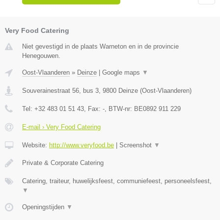
Very Food Catering
Niet gevestigd in de plaats Warneton en in de provincie
Henegouwen.
Oost-Vlaanderen
»
Deinze
|
Google maps
▼
Souverainestraat 56, bus 3
,
9800
Deinze
(
Oost-Vlaanderen
)
Tel:
+32 483 01 51 43
, Fax:
-
, BTW-nr:
BE0892 911 229
E-mail › Very Food Catering
Website:
http://www.veryfood.be
|
Screenshot
▼
Private & Corporate Catering
Catering, traiteur, huwelijksfeest, communiefeest, personeelsfeest,
▼
Openingstijden
▼