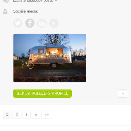
Laatste facebook posts
▼
Sociale media:
BEKIJK VOLLEDIG PROFIEL
1
2
3
»
»»