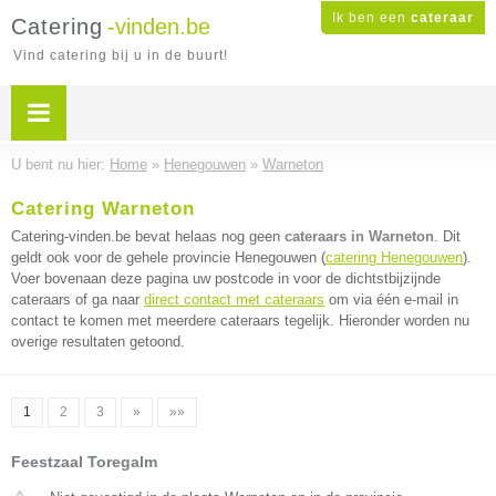
Ik ben een
cateraar
Catering
-vinden.be
Vind catering bij u in de buurt!
U bent nu hier:
Home
»
Henegouwen
»
Warneton
Catering Warneton
Catering-vinden.be bevat helaas nog geen
cateraars in Warneton
. Dit
geldt ook voor de gehele provincie Henegouwen (
catering Henegouwen
).
Voer bovenaan deze pagina uw postcode in voor de dichtstbijzijnde
cateraars of ga naar
direct contact met cateraars
om via één e-mail in
contact te komen met meerdere cateraars tegelijk. Hieronder worden nu
overige resultaten getoond.
1
2
3
»
»»
Feestzaal Toregalm