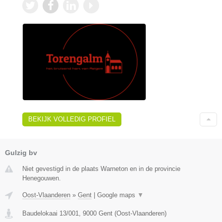
BEKIJK VOLLEDIG PROFIEL
Gulzig bv
Niet gevestigd in de plaats Warneton en in de provincie
Henegouwen.
Oost-Vlaanderen
»
Gent
|
Google maps
▼
Baudelokaai 13/001
,
9000
Gent
(
Oost-Vlaanderen
)