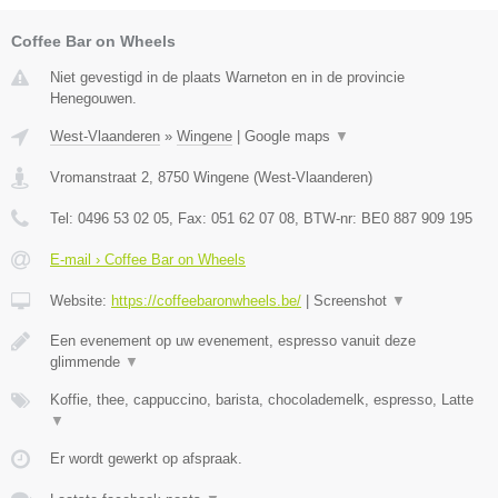
Coffee Bar on Wheels
Niet gevestigd in de plaats Warneton en in de provincie
Henegouwen.
West-Vlaanderen
»
Wingene
|
Google maps
▼
Vromanstraat 2
,
8750
Wingene
(
West-Vlaanderen
)
Tel:
0496 53 02 05
, Fax:
051 62 07 08
, BTW-nr:
BE0 887 909 195
E-mail › Coffee Bar on Wheels
Website:
https://coffeebaronwheels.be/
|
Screenshot
▼
Een evenement op uw evenement, espresso vanuit deze
glimmende
▼
Koffie, thee, cappuccino, barista, chocolademelk, espresso, Latte
▼
Er wordt gewerkt op afspraak.