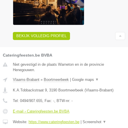
BEKIJK VOLLEDIG PROFIEL
Cateringfeesten.be BVBA
Niet gevestigd in de plaats Warneton en in de provincie
Henegouwen.
Vlaams-Brabant
»
Boortmeerbeek
|
Google maps
▼
K.A.Tobbackstraat 9
,
3190
Boortmeerbeek
(
Vlaams-Brabant
)
Tel:
0494/907.655
, Fax:
-
, BTW-nr:
-
E-mail › Cateringfeesten.be BVBA
Website:
https://www.cateringfeesten.be
|
Screenshot
▼