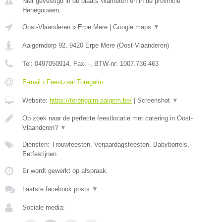
Niet gevestigd in de plaats Warneton en in de provincie
Henegouwen.
Oost-Vlaanderen
»
Erpe Mere
|
Google maps
▼
Aaigemdorp 92
,
9420
Erpe Mere
(
Oost-Vlaanderen
)
Tel:
0497050914
, Fax:
-
, BTW-nr:
1007.736.463
E-mail › Feestzaal Toregalm
Website:
https://torengalm-aaigem.be/
|
Screenshot
▼
Op zoek naar de perfecte feestlocatie met catering in Oost-
Vlaanderen?
▼
Diensten: Trouwfeesten, Verjaardagsfeesten, Babyborrels,
Eetfestijnen
Er wordt gewerkt op afspraak.
Laatste facebook posts
▼
Sociale media: