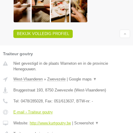
BEKIJK VOLLEDIG PROFIEL
Traiteur goutry
Niet gevestigd in de plaats Warneton en in de provincie
Henegouwen.
West-Vlaanderen
»
Zwevezele
|
Google maps
▼
Bruggestraat 193
,
8750
Zwevezele
(
West-Vlaanderen
)
Tel:
0478/285028
, Fax:
051/613637
, BTW-nr:
-
E-mail › Traiteur goutry
Website:
http://www.kurtgoutry.be
|
Screenshot
▼