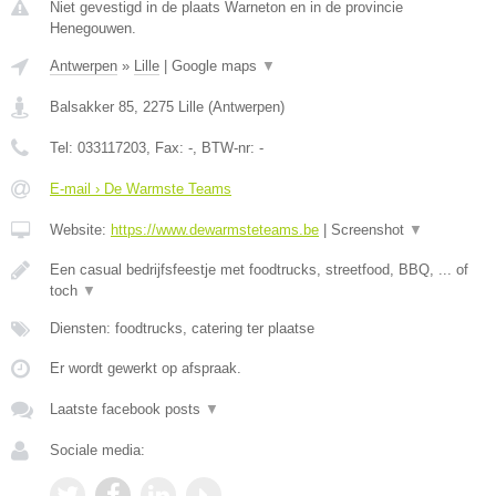
Niet gevestigd in de plaats Warneton en in de provincie
Henegouwen.
Antwerpen
»
Lille
|
Google maps
▼
Balsakker 85
,
2275
Lille
(
Antwerpen
)
Tel:
033117203
, Fax:
-
, BTW-nr:
-
E-mail › De Warmste Teams
Website:
https://www.dewarmsteteams.be
|
Screenshot
▼
Een casual bedrijfsfeestje met foodtrucks, streetfood, BBQ, ... of
toch
▼
Diensten: foodtrucks, catering ter plaatse
Er wordt gewerkt op afspraak.
Laatste facebook posts
▼
Sociale media: