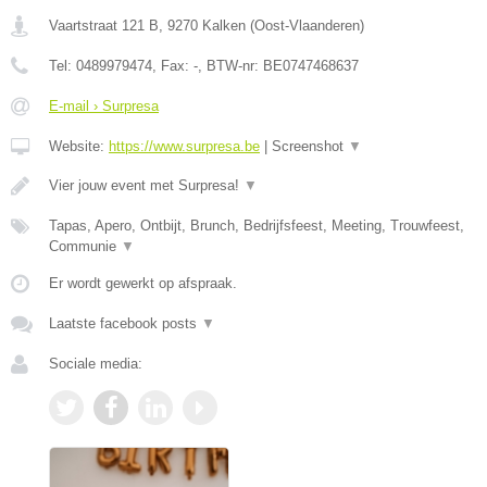
Vaartstraat 121 B
,
9270
Kalken
(
Oost-Vlaanderen
)
Tel:
0489979474
, Fax:
-
, BTW-nr:
BE0747468637
E-mail › Surpresa
Website:
https://www.surpresa.be
|
Screenshot
▼
Vier jouw event met Surpresa!
▼
Tapas, Apero, Ontbijt, Brunch, Bedrijfsfeest, Meeting, Trouwfeest,
Communie
▼
Er wordt gewerkt op afspraak.
Laatste facebook posts
▼
Sociale media: