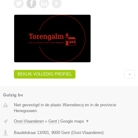
BEKIJK VOLLEDIG PROFIEL
Gulzig bv
Niet gevestigd in de plaats Wannebecq en in de provincie
Henegouwen.
Oost-Vlaanderen
»
Gent
|
Google maps
▼
Baudelokaai 13/001
,
9000
Gent
(
Oost-Vlaanderen
)