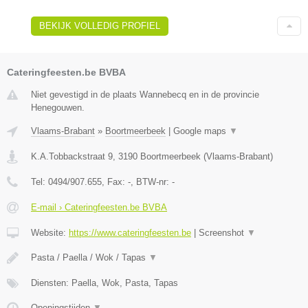
BEKIJK VOLLEDIG PROFIEL
Cateringfeesten.be BVBA
Niet gevestigd in de plaats Wannebecq en in de provincie
Henegouwen.
Vlaams-Brabant
»
Boortmeerbeek
|
Google maps
▼
K.A.Tobbackstraat 9
,
3190
Boortmeerbeek
(
Vlaams-Brabant
)
Tel:
0494/907.655
, Fax:
-
, BTW-nr:
-
E-mail › Cateringfeesten.be BVBA
Website:
https://www.cateringfeesten.be
|
Screenshot
▼
Pasta / Paella / Wok / Tapas
▼
Diensten: Paella, Wok, Pasta, Tapas
Openingstijden
▼