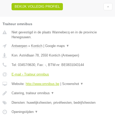
BEKIJK VOLLEDIG PROFIEL
Traiteur omnibus
Niet gevestigd in de plaats Wannebecq en in de provincie
Henegouwen.
Antwerpen
»
Kontich
|
Google maps
▼
Kon. Astridlaan 78
,
2550
Kontich
(
Antwerpen
)
Tel:
03457/9630
, Fax:
-
, BTW-nr:
BE0831043144
E-mail › Traiteur omnibus
Website:
http://www.omnibus.be
|
Screenshot
▼
Catering, traiteur omnibus
▼
Diensten: huwelijksfeesten, privéfeesten, bedrijfsfeesten
Openingstijden
▼