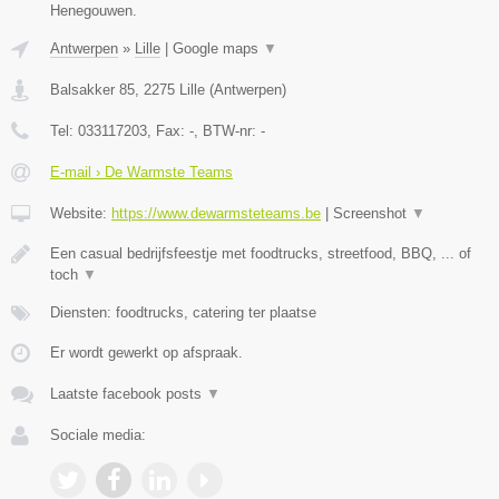
Henegouwen.
Antwerpen
»
Lille
|
Google maps
▼
Balsakker 85
,
2275
Lille
(
Antwerpen
)
Tel:
033117203
, Fax:
-
, BTW-nr:
-
E-mail › De Warmste Teams
Website:
https://www.dewarmsteteams.be
|
Screenshot
▼
Een casual bedrijfsfeestje met foodtrucks, streetfood, BBQ, ... of
toch
▼
Diensten: foodtrucks, catering ter plaatse
Er wordt gewerkt op afspraak.
Laatste facebook posts
▼
Sociale media: