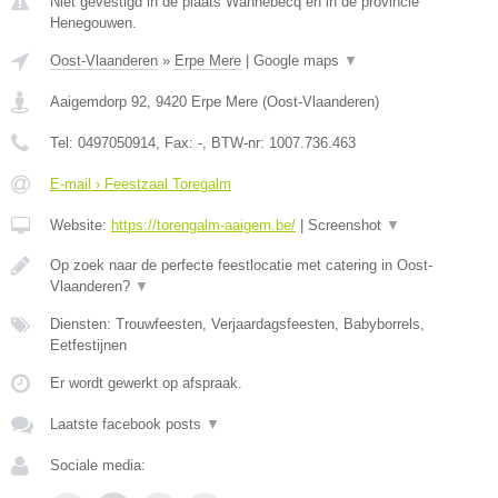
Niet gevestigd in de plaats Wannebecq en in de provincie
Henegouwen.
Oost-Vlaanderen
»
Erpe Mere
|
Google maps
▼
Aaigemdorp 92
,
9420
Erpe Mere
(
Oost-Vlaanderen
)
Tel:
0497050914
, Fax:
-
, BTW-nr:
1007.736.463
E-mail › Feestzaal Toregalm
Website:
https://torengalm-aaigem.be/
|
Screenshot
▼
Op zoek naar de perfecte feestlocatie met catering in Oost-
Vlaanderen?
▼
Diensten: Trouwfeesten, Verjaardagsfeesten, Babyborrels,
Eetfestijnen
Er wordt gewerkt op afspraak.
Laatste facebook posts
▼
Sociale media: