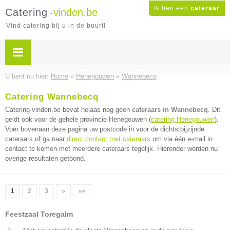
Ik ben een
cateraar
Catering
-vinden.be
Vind catering bij u in de buurt!
U bent nu hier:
Home
»
Henegouwen
»
Wannebecq
Catering Wannebecq
Catering-vinden.be bevat helaas nog geen
cateraars in Wannebecq
. Dit
geldt ook voor de gehele provincie Henegouwen (
catering Henegouwen
).
Voer bovenaan deze pagina uw postcode in voor de dichtstbijzijnde
cateraars of ga naar
direct contact met cateraars
om via één e-mail in
contact te komen met meerdere cateraars tegelijk. Hieronder worden nu
overige resultaten getoond.
1
2
3
»
»»
Feestzaal Toregalm