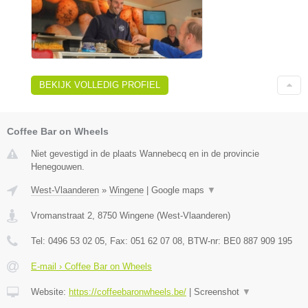
BEKIJK VOLLEDIG PROFIEL
Coffee Bar on Wheels
Niet gevestigd in de plaats Wannebecq en in de provincie
Henegouwen.
West-Vlaanderen
»
Wingene
|
Google maps
▼
Vromanstraat 2
,
8750
Wingene
(
West-Vlaanderen
)
Tel:
0496 53 02 05
, Fax:
051 62 07 08
, BTW-nr:
BE0 887 909 195
E-mail › Coffee Bar on Wheels
Website:
https://coffeebaronwheels.be/
|
Screenshot
▼