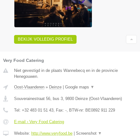
BEKIJK VOLLEDIG PROFIEL
Very Food Catering
Niet gevestigd in de plaats Wannebecq en in de provincie
Henegouwen.
Oost-Vlaanderen
»
Deinze
|
Google maps
▼
Souverainestraat 56, bus 3
,
9800
Deinze
(
Oost-Vlaanderen
)
Tel:
+32 483 01 51 43
, Fax:
-
, BTW-nr:
BE0892 911 229
E-mail › Very Food Catering
Website:
http://www.veryfood.be
|
Screenshot
▼