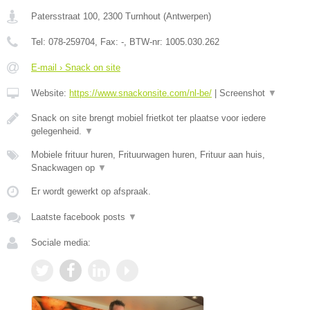
Patersstraat 100
,
2300
Turnhout
(
Antwerpen
)
Tel:
078-259704
, Fax:
-
, BTW-nr:
1005.030.262
E-mail › Snack on site
Website:
https://www.snackonsite.com/nl-be/
|
Screenshot
▼
Snack on site brengt mobiel frietkot ter plaatse voor iedere
gelegenheid.
▼
Mobiele frituur huren, Frituurwagen huren, Frituur aan huis,
Snackwagen op
▼
Er wordt gewerkt op afspraak.
Laatste facebook posts
▼
Sociale media: