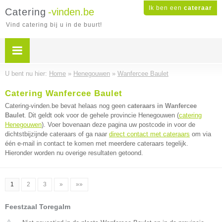
Ik ben een
cateraar
Catering
-vinden.be
Vind catering bij u in de buurt!
U bent nu hier:
Home
»
Henegouwen
»
Wanfercee Baulet
Catering Wanfercee Baulet
Catering-vinden.be bevat helaas nog geen
cateraars in Wanfercee
Baulet
. Dit geldt ook voor de gehele provincie Henegouwen (
catering
Henegouwen
). Voer bovenaan deze pagina uw postcode in voor de
dichtstbijzijnde cateraars of ga naar
direct contact met cateraars
om via
één e-mail in contact te komen met meerdere cateraars tegelijk.
Hieronder worden nu overige resultaten getoond.
1
2
3
»
»»
Feestzaal Toregalm