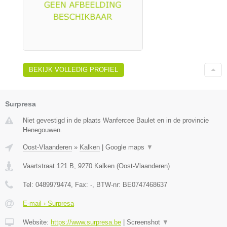
BEKIJK VOLLEDIG PROFIEL
Surpresa
Niet gevestigd in de plaats Wanfercee Baulet en in de provincie
Henegouwen.
Oost-Vlaanderen
»
Kalken
|
Google maps
▼
Vaartstraat 121 B
,
9270
Kalken
(
Oost-Vlaanderen
)
Tel:
0489979474
, Fax:
-
, BTW-nr:
BE0747468637
E-mail › Surpresa
Website:
https://www.surpresa.be
|
Screenshot
▼