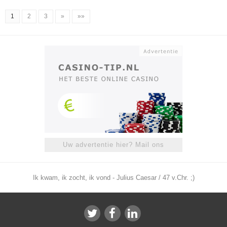
1
2
3
»
»»
Uw advertentie hier? Mail ons
Ik kwam, ik zocht, ik vond - Julius Caesar / 47 v.Chr. ;)