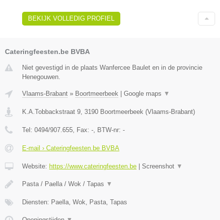
BEKIJK VOLLEDIG PROFIEL
Cateringfeesten.be BVBA
Niet gevestigd in de plaats Wanfercee Baulet en in de provincie
Henegouwen.
Vlaams-Brabant
»
Boortmeerbeek
|
Google maps
▼
K.A.Tobbackstraat 9
,
3190
Boortmeerbeek
(
Vlaams-Brabant
)
Tel:
0494/907.655
, Fax:
-
, BTW-nr:
-
E-mail › Cateringfeesten.be BVBA
Website:
https://www.cateringfeesten.be
|
Screenshot
▼
Pasta / Paella / Wok / Tapas
▼
Diensten: Paella, Wok, Pasta, Tapas
Openingstijden
▼