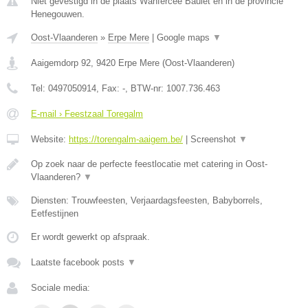
Niet gevestigd in de plaats Wanfercee Baulet en in de provincie
Henegouwen.
Oost-Vlaanderen
»
Erpe Mere
|
Google maps
▼
Aaigemdorp 92
,
9420
Erpe Mere
(
Oost-Vlaanderen
)
Tel:
0497050914
, Fax:
-
, BTW-nr:
1007.736.463
E-mail › Feestzaal Toregalm
Website:
https://torengalm-aaigem.be/
|
Screenshot
▼
Op zoek naar de perfecte feestlocatie met catering in Oost-
Vlaanderen?
▼
Diensten: Trouwfeesten, Verjaardagsfeesten, Babyborrels,
Eetfestijnen
Er wordt gewerkt op afspraak.
Laatste facebook posts
▼
Sociale media: