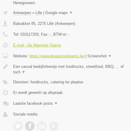
Henegouwen.
Antwerpen
»
Lille
|
Google maps
▼
Balsakker 85
,
2275
Lille
(
Antwerpen
)
Tel:
033117203
, Fax:
-
, BTW-nr:
-
E-mail › De Warmste Teams
Website:
https://www.dewarmsteteams.be
|
Screenshot
▼
Een casual bedrijfsfeestje met foodtrucks, streetfood, BBQ, ... of
toch
▼
Diensten: foodtrucks, catering ter plaatse
Er wordt gewerkt op afspraak.
Laatste facebook posts
▼
Sociale media: