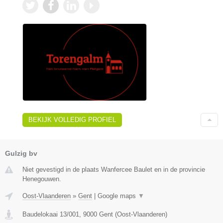
BEKIJK VOLLEDIG PROFIEL
Gulzig bv
Niet gevestigd in de plaats Wanfercee Baulet en in de provincie
Henegouwen.
Oost-Vlaanderen
»
Gent
|
Google maps
▼
Baudelokaai 13/001
,
9000
Gent
(
Oost-Vlaanderen
)