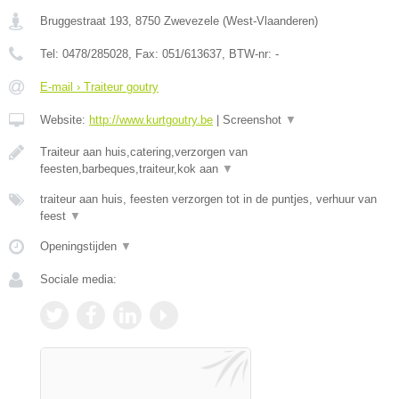
Bruggestraat 193
,
8750
Zwevezele
(
West-Vlaanderen
)
Tel:
0478/285028
, Fax:
051/613637
, BTW-nr:
-
E-mail › Traiteur goutry
Website:
http://www.kurtgoutry.be
|
Screenshot
▼
Traiteur aan huis,catering,verzorgen van
feesten,barbeques,traiteur,kok aan
▼
traiteur aan huis, feesten verzorgen tot in de puntjes, verhuur van
feest
▼
Openingstijden
▼
Sociale media: