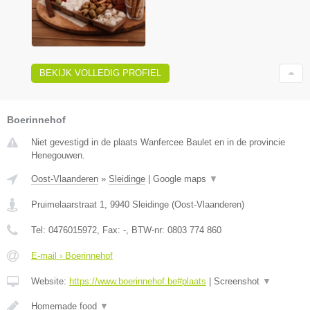
BEKIJK VOLLEDIG PROFIEL
Boerinnehof
Niet gevestigd in de plaats Wanfercee Baulet en in de provincie
Henegouwen.
Oost-Vlaanderen
»
Sleidinge
|
Google maps
▼
Pruimelaarstraat 1
,
9940
Sleidinge
(
Oost-Vlaanderen
)
Tel:
0476015972
, Fax:
-
, BTW-nr:
0803 774 860
E-mail › Boerinnehof
Website:
https://www.boerinnehof.be#plaats
|
Screenshot
▼
Homemade food
▼