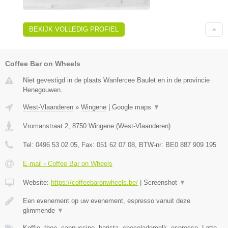
BEKIJK VOLLEDIG PROFIEL
Coffee Bar on Wheels
Niet gevestigd in de plaats Wanfercee Baulet en in de provincie
Henegouwen.
West-Vlaanderen
»
Wingene
|
Google maps
▼
Vromanstraat 2
,
8750
Wingene
(
West-Vlaanderen
)
Tel:
0496 53 02 05
, Fax:
051 62 07 08
, BTW-nr:
BE0 887 909 195
E-mail › Coffee Bar on Wheels
Website:
https://coffeebaronwheels.be/
|
Screenshot
▼
Een evenement op uw evenement, espresso vanuit deze
glimmende
▼
Koffie, thee, cappuccino, barista, chocolademelk, espresso, Latte