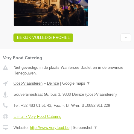
BEKIJK VOLLEDIG PROFIEL
Very Food Catering
Niet gevestigd in de plaats Wanfercee Baulet en in de provincie
Henegouwen.
Oost-Vlaanderen
»
Deinze
|
Google maps
▼
Souverainestraat 56, bus 3
,
9800
Deinze
(
Oost-Vlaanderen
)
Tel:
+32 483 01 51 43
, Fax:
-
, BTW-nr:
BE0892 911 229
E-mail › Very Food Catering
Website:
http://www.veryfood.be
|
Screenshot
▼