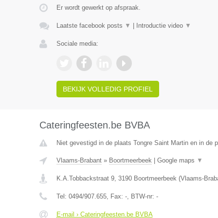
Er wordt gewerkt op afspraak.
Laatste facebook posts
▼
|
Introductie video
▼
Sociale media:
BEKIJK VOLLEDIG PROFIEL
Cateringfeesten.be BVBA
Niet gevestigd in de plaats Tongre Saint Martin en in de
Vlaams-Brabant
»
Boortmeerbeek
|
Google maps
▼
K.A.Tobbackstraat 9
,
3190
Boortmeerbeek
(
Vlaams-Brab
Tel:
0494/907.655
, Fax:
-
, BTW-nr:
-
E-mail › Cateringfeesten.be BVBA