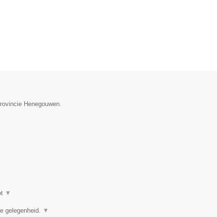
 provincie Henegouwen.
ot
▼
ere gelegenheid.
▼