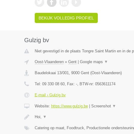
BEKIJK VOLLEDIG PROFIEL
Gulzig bv
Niet gevestigd in de plaats Tongre Saint Martin en in de
Oost-Vlaanderen
»
Gent
|
Google maps
▼
Baudelokaai 13/001
,
9000
Gent
(
Oost-Vlaanderen
)
Tel:
09 330 08 60
, Fax:
-
, BTW-nr:
0563611174
E-mail › Gulzig bv
Website:
https://www.gulzig.be
|
Screenshot
▼
Hoi,
▼
Catering op maat, Foodtruck, Productionele ondersteuni