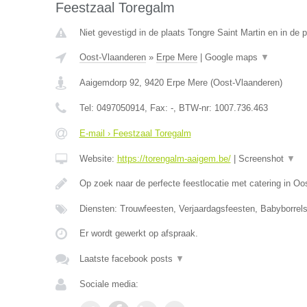
Feestzaal Toregalm
Niet gevestigd in de plaats Tongre Saint Martin en in de
Oost-Vlaanderen
»
Erpe Mere
|
Google maps
▼
Aaigemdorp 92
,
9420
Erpe Mere
(
Oost-Vlaanderen
)
Tel:
0497050914
, Fax:
-
, BTW-nr:
1007.736.463
E-mail › Feestzaal Toregalm
Website:
https://torengalm-aaigem.be/
|
Screenshot
▼
Op zoek naar de perfecte feestlocatie met catering in O
Diensten: Trouwfeesten, Verjaardagsfeesten, Babyborrels
Er wordt gewerkt op afspraak.
Laatste facebook posts
▼
Sociale media: