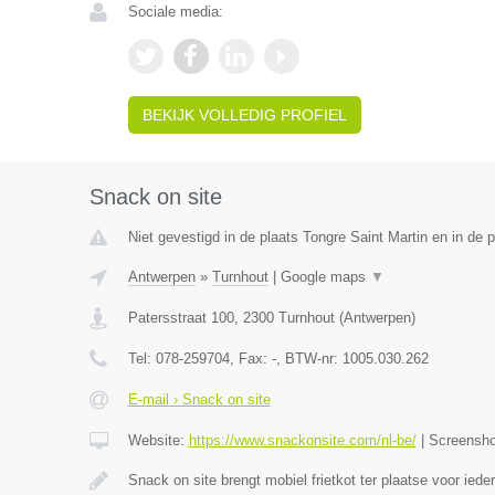
Sociale media:
BEKIJK VOLLEDIG PROFIEL
Snack on site
Niet gevestigd in de plaats Tongre Saint Martin en in de
Antwerpen
»
Turnhout
|
Google maps
▼
Patersstraat 100
,
2300
Turnhout
(
Antwerpen
)
Tel:
078-259704
, Fax:
-
, BTW-nr:
1005.030.262
E-mail › Snack on site
Website:
https://www.snackonsite.com/nl-be/
|
Screensh
Snack on site brengt mobiel frietkot ter plaatse voor ied