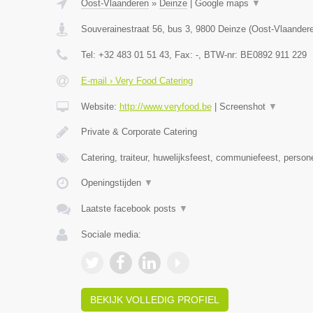
Oost-Vlaanderen
»
Deinze
|
Google maps
▼
Souverainestraat 56, bus 3
,
9800
Deinze
(
Oost-Vlaander
Tel:
+32 483 01 51 43
, Fax:
-
, BTW-nr:
BE0892 911 229
E-mail › Very Food Catering
Website:
http://www.veryfood.be
|
Screenshot
▼
Private & Corporate Catering
Catering, traiteur, huwelijksfeest, communiefeest, person
Openingstijden
▼
Laatste facebook posts
▼
Sociale media:
BEKIJK VOLLEDIG PROFIEL