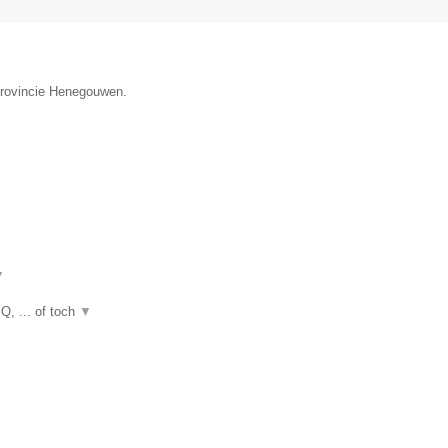
 provincie Henegouwen.
▼
Q, ... of toch
▼