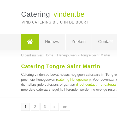
Catering
-vinden.be
VIND CATERING BIJ U IN DE BUURT!
Nieuws
Zoeken
Contact
U bent nu hier:
Home
»
Henegouwen
»
Tongre Saint Martin
Catering Tongre Saint Martin
Catering-vinden.be bevat helaas nog geen
cateraars in Tongre
provincie Henegouwen (
catering Henegouwen
). Voer bovenaan 
dichtstbijzijnde cateraars of ga naar
direct contact met cateraar
meerdere cateraars tegelijk. Hieronder worden nu overige resul
1
2
3
»
»»