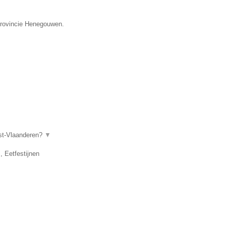
 provincie Henegouwen.
ost-Vlaanderen?
▼
, Eetfestijnen