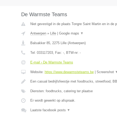
De Warmste Teams
Niet gevestigd in de plaats Tongre Saint Martin en in de
Antwerpen
»
Lille
|
Google maps
▼
Balsakker 85
,
2275
Lille
(
Antwerpen
)
Tel:
033117203
, Fax:
-
, BTW-nr:
-
E-mail › De Warmste Teams
Website:
https://www.dewarmsteteams.be
|
Screenshot
Een casual bedrijfsfeestje met foodtrucks, streetfood, BB
Diensten: foodtrucks, catering ter plaatse
Er wordt gewerkt op afspraak.
Laatste facebook posts
▼