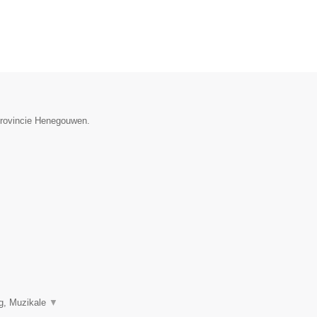
 provincie Henegouwen.
ng, Muzikale
▼