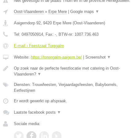
Niet gevestigd in de plaats Thuin en in de provincie Henegouwen.
Oost-Vlaanderen
»
Erpe Mere
|
Google maps
▼
Aaigemdorp 92
,
9420
Erpe Mere
(
Oost-Vlaanderen
)
Tel:
0497050914
, Fax:
-
, BTW-nr:
1007.736.463
E-mail › Feestzaal Toregalm
Website:
https://torengalm-aaigem.be/
|
Screenshot
▼
Op zoek naar de perfecte feestlocatie met catering in Oost-
Vlaanderen?
▼
Diensten: Trouwfeesten, Verjaardagsfeesten, Babyborrels,
Eetfestijnen
Er wordt gewerkt op afspraak.
Laatste facebook posts
▼
Sociale media: