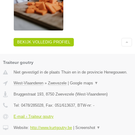
BEKIJK VOLLEDIG PROFIEL
Traiteur goutry
Niet gevestigd in de plaats Thuin en in de provincie Henegouwen.
West-Vlaanderen
»
Zwevezele
|
Google maps
▼
Bruggestraat 193
,
8750
Zwevezele
(
West-Vlaanderen
)
Tel:
0478/285028
, Fax:
051/613637
, BTW-nr:
-
E-mail › Traiteur goutry
Website:
http://www.kurtgoutry.be
|
Screenshot
▼