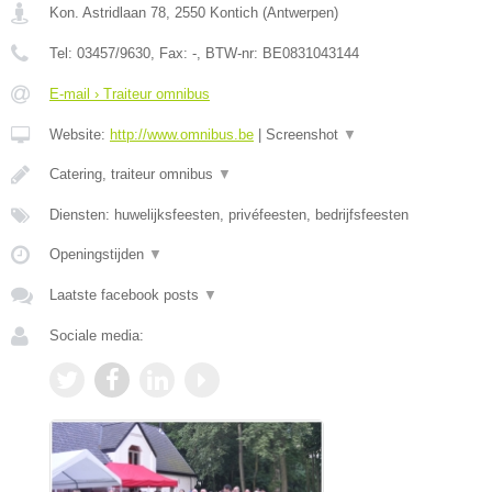
Kon. Astridlaan 78
,
2550
Kontich
(
Antwerpen
)
Tel:
03457/9630
, Fax:
-
, BTW-nr:
BE0831043144
E-mail › Traiteur omnibus
Website:
http://www.omnibus.be
|
Screenshot
▼
Catering, traiteur omnibus
▼
Diensten: huwelijksfeesten, privéfeesten, bedrijfsfeesten
Openingstijden
▼
Laatste facebook posts
▼
Sociale media: