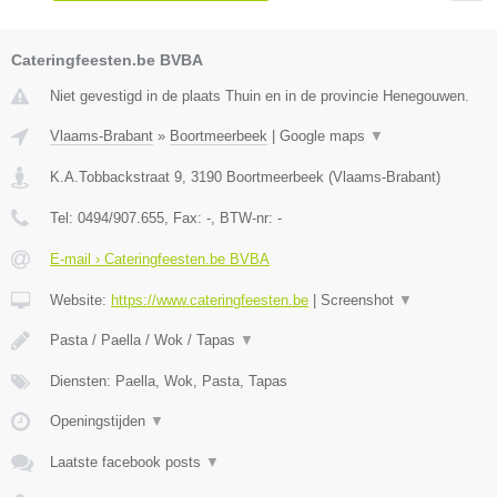
Cateringfeesten.be BVBA
Niet gevestigd in de plaats Thuin en in de provincie Henegouwen.
Vlaams-Brabant
»
Boortmeerbeek
|
Google maps
▼
K.A.Tobbackstraat 9
,
3190
Boortmeerbeek
(
Vlaams-Brabant
)
Tel:
0494/907.655
, Fax:
-
, BTW-nr:
-
E-mail › Cateringfeesten.be BVBA
Website:
https://www.cateringfeesten.be
|
Screenshot
▼
Pasta / Paella / Wok / Tapas
▼
Diensten: Paella, Wok, Pasta, Tapas
Openingstijden
▼
Laatste facebook posts
▼