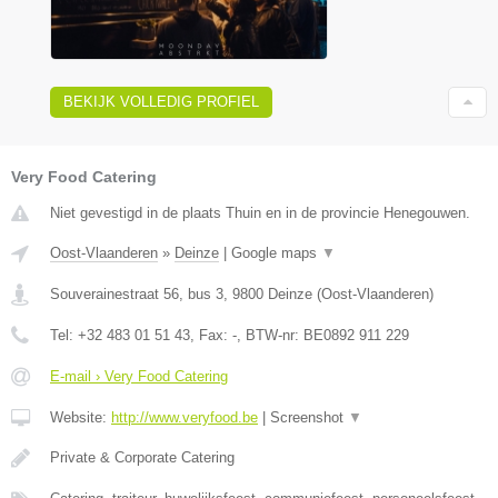
BEKIJK VOLLEDIG PROFIEL
Very Food Catering
Niet gevestigd in de plaats Thuin en in de provincie Henegouwen.
Oost-Vlaanderen
»
Deinze
|
Google maps
▼
Souverainestraat 56, bus 3
,
9800
Deinze
(
Oost-Vlaanderen
)
Tel:
+32 483 01 51 43
, Fax:
-
, BTW-nr:
BE0892 911 229
E-mail › Very Food Catering
Website:
http://www.veryfood.be
|
Screenshot
▼
Private & Corporate Catering