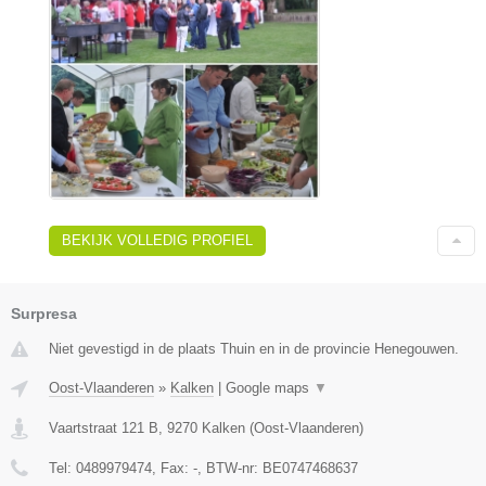
BEKIJK VOLLEDIG PROFIEL
Surpresa
Niet gevestigd in de plaats Thuin en in de provincie Henegouwen.
Oost-Vlaanderen
»
Kalken
|
Google maps
▼
Vaartstraat 121 B
,
9270
Kalken
(
Oost-Vlaanderen
)
Tel:
0489979474
, Fax:
-
, BTW-nr:
BE0747468637