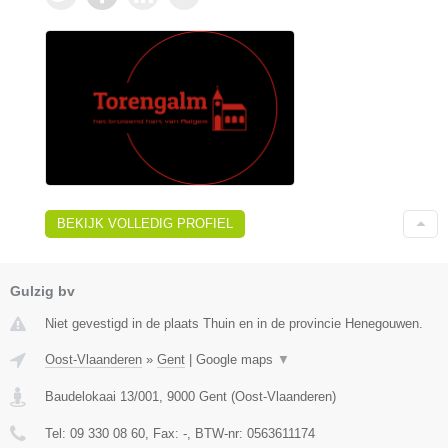
BEKIJK VOLLEDIG PROFIEL
Gulzig bv
Niet gevestigd in de plaats Thuin en in de provincie Henegouwen.
Oost-Vlaanderen
»
Gent
|
Google maps
▼
Baudelokaai 13/001
,
9000
Gent
(
Oost-Vlaanderen
)
Tel:
09 330 08 60
, Fax:
-
, BTW-nr:
0563611174