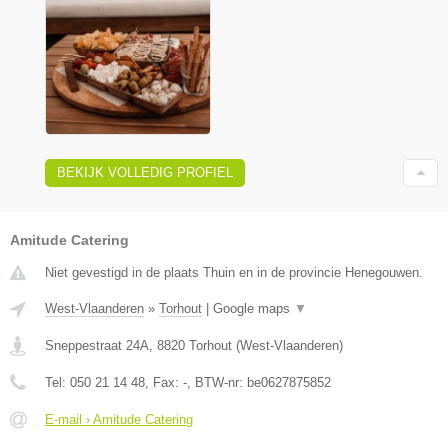
BEKIJK VOLLEDIG PROFIEL
Amitude Catering
Niet gevestigd in de plaats Thuin en in de provincie Henegouwen.
West-Vlaanderen
»
Torhout
|
Google maps
▼
Sneppestraat 24A
,
8820
Torhout
(
West-Vlaanderen
)
Tel:
050 21 14 48
, Fax:
-
, BTW-nr:
be0627875852
E-mail › Amitude Catering