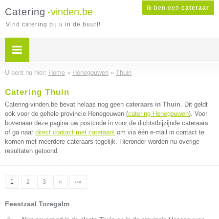
Ik ben een
cateraar
Catering
-vinden.be
Vind catering bij u in de buurt!
U bent nu hier:
Home
»
Henegouwen
»
Thuin
Catering Thuin
Catering-vinden.be bevat helaas nog geen
cateraars in Thuin
. Dit geldt
ook voor de gehele provincie Henegouwen (
catering Henegouwen
). Voer
bovenaan deze pagina uw postcode in voor de dichtstbijzijnde cateraars
of ga naar
direct contact met cateraars
om via één e-mail in contact te
komen met meerdere cateraars tegelijk. Hieronder worden nu overige
resultaten getoond.
1
2
3
»
»»
Feestzaal Toregalm