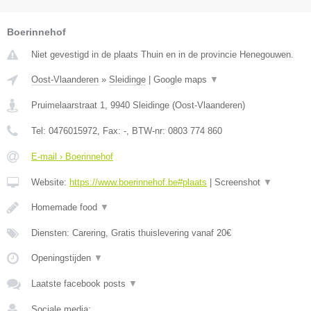
Boerinnehof
Niet gevestigd in de plaats Thuin en in de provincie Henegouwen.
Oost-Vlaanderen
»
Sleidinge
|
Google maps
▼
Pruimelaarstraat 1
,
9940
Sleidinge
(
Oost-Vlaanderen
)
Tel:
0476015972
, Fax:
-
, BTW-nr:
0803 774 860
E-mail › Boerinnehof
Website:
https://www.boerinnehof.be#plaats
|
Screenshot
▼
Homemade food
▼
Diensten: Carering, Gratis thuislevering vanaf 20€
Openingstijden
▼
Laatste facebook posts
▼
Sociale media: