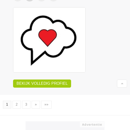
BEKIJK VOLLEDIG PROFIEL
1
2
3
»
»»