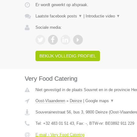
Er wordt gewerkt op afspraak.
Laatste facebook posts
▼
|
Introductie video
▼
Sociale media:
BEKIJK VOLLEDIG PROFIEL
Very Food Catering
Niet gevestigd in de plaats Souvret en in de provincie H
Oost-Vlaanderen
»
Deinze
|
Google maps
▼
Souverainestraat 56, bus 3
,
9800
Deinze
(
Oost-Vlaander
Tel:
+32 483 01 51 43
, Fax:
-
, BTW-nr:
BE0892 911 229
E-mail › Very Food Catering