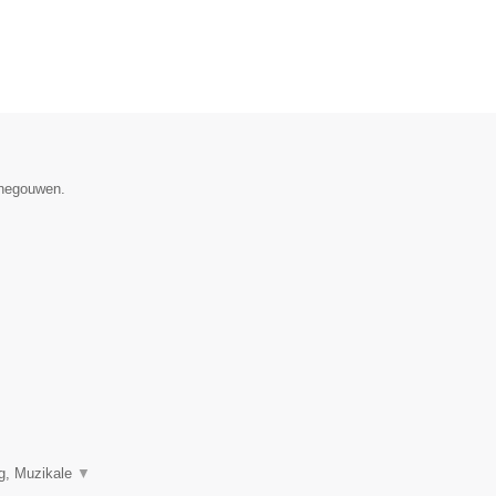
enegouwen.
ng, Muzikale
▼