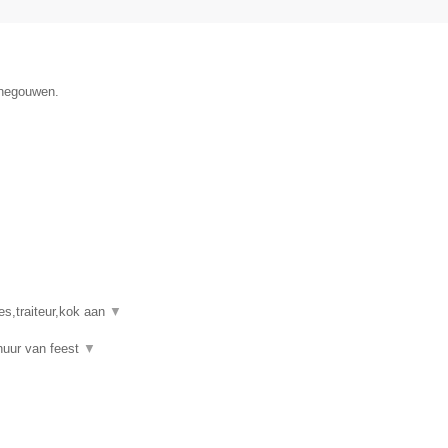
enegouwen.
es,traiteur,kok aan
▼
rhuur van feest
▼