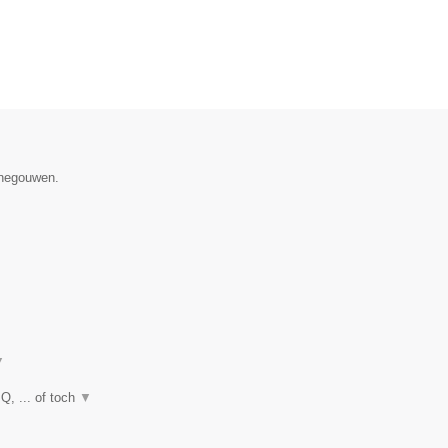
enegouwen.
▼
Q, ... of toch
▼