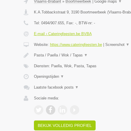
Vlaams-Brabant
»
Boortmeerbeek
|
Google maps
▼
K.A.Tobbackstraat 9
,
3190
Boortmeerbeek
(
Vlaams-Brab
Tel:
0494/907.655
, Fax:
-
, BTW-nr:
-
E-mail › Cateringfeesten.be BVBA
Website:
https://www.cateringfeesten.be
|
Screenshot
▼
Pasta / Paella / Wok / Tapas
▼
Diensten: Paella, Wok, Pasta, Tapas
Openingstijden
▼
Laatste facebook posts
▼
Sociale media:
BEKIJK VOLLEDIG PROFIEL