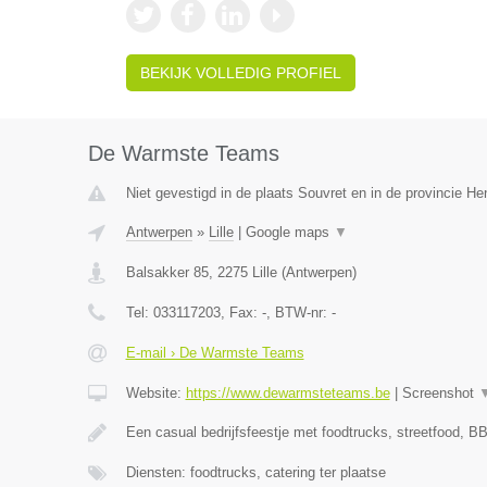
BEKIJK VOLLEDIG PROFIEL
De Warmste Teams
Niet gevestigd in de plaats Souvret en in de provincie H
Antwerpen
»
Lille
|
Google maps
▼
Balsakker 85
,
2275
Lille
(
Antwerpen
)
Tel:
033117203
, Fax:
-
, BTW-nr:
-
E-mail › De Warmste Teams
Website:
https://www.dewarmsteteams.be
|
Screenshot
Een casual bedrijfsfeestje met foodtrucks, streetfood, BB
Diensten: foodtrucks, catering ter plaatse