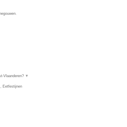
enegouwen.
ost-Vlaanderen?
▼
, Eetfestijnen