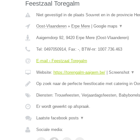
Feestzaal Toregalm
Niet gevestigd in de plaats Souvret en in de provincie H
Oost-Vlaanderen
»
Erpe Mere
|
Google maps
▼
Aaigemdorp 92
,
9420
Erpe Mere
(
Oost-Vlaanderen
)
Tel:
0497050914
, Fax:
-
, BTW-nr:
1007.736.463
E-mail › Feestzaal Toregalm
Website:
https://torengalm-aaigem.be/
|
Screenshot
▼
Op zoek naar de perfecte feestlocatie met catering in O
Diensten: Trouwfeesten, Verjaardagsfeesten, Babyborrels
Er wordt gewerkt op afspraak.
Laatste facebook posts
▼
Sociale media: