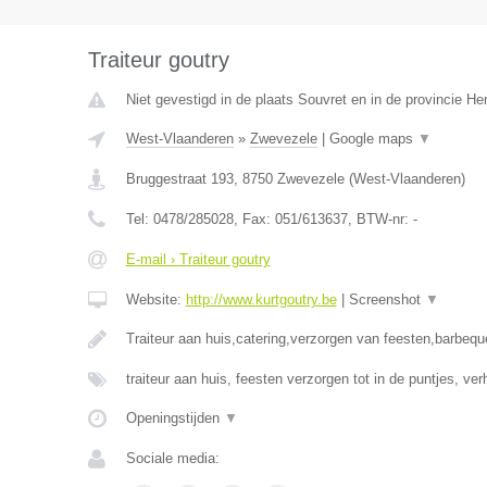
Traiteur goutry
Niet gevestigd in de plaats Souvret en in de provincie H
West-Vlaanderen
»
Zwevezele
|
Google maps
▼
Bruggestraat 193
,
8750
Zwevezele
(
West-Vlaanderen
)
Tel:
0478/285028
, Fax:
051/613637
, BTW-nr:
-
E-mail › Traiteur goutry
Website:
http://www.kurtgoutry.be
|
Screenshot
▼
Traiteur aan huis,catering,verzorgen van feesten,barbequ
traiteur aan huis, feesten verzorgen tot in de puntjes, ve
Openingstijden
▼
Sociale media: