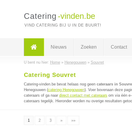
Catering
-vinden.be
VIND CATERING BIJ U IN DE BUURT!
Nieuws
Zoeken
Contact
U bent nu hier:
Home
»
Henegouwen
»
Souvret
Catering Souvret
Catering-vinden.be bevat helaas nog geen
cateraars in Souvre
Henegouwen (
catering Henegouwen
). Voer bovenaan deze pagin
cateraars of ga naar
direct contact met cateraars
om via één e-
cateraars tegelijk. Hieronder worden nu overige resultaten geto
1
2
3
»
»»