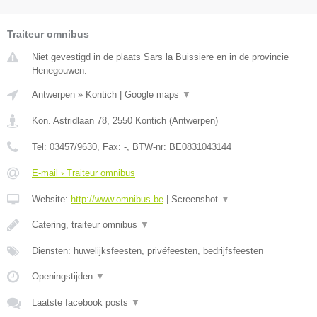
Traiteur omnibus
Niet gevestigd in de plaats Sars la Buissiere en in de provincie
Henegouwen.
Antwerpen
»
Kontich
|
Google maps
▼
Kon. Astridlaan 78
,
2550
Kontich
(
Antwerpen
)
Tel:
03457/9630
, Fax:
-
, BTW-nr:
BE0831043144
E-mail › Traiteur omnibus
Website:
http://www.omnibus.be
|
Screenshot
▼
Catering, traiteur omnibus
▼
Diensten: huwelijksfeesten, privéfeesten, bedrijfsfeesten
Openingstijden
▼
Laatste facebook posts
▼