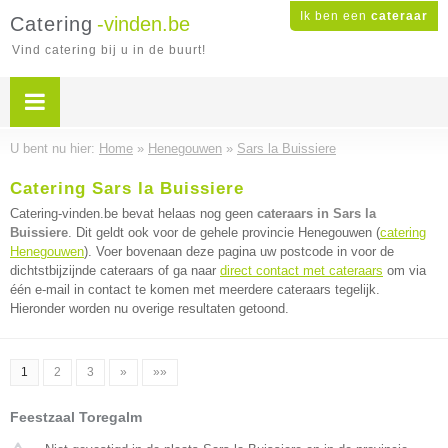
Ik ben een
cateraar
Catering
-vinden.be
Vind catering bij u in de buurt!
U bent nu hier:
Home
»
Henegouwen
»
Sars la Buissiere
Catering Sars la Buissiere
Catering-vinden.be bevat helaas nog geen
cateraars in Sars la
Buissiere
. Dit geldt ook voor de gehele provincie Henegouwen (
catering
Henegouwen
). Voer bovenaan deze pagina uw postcode in voor de
dichtstbijzijnde cateraars of ga naar
direct contact met cateraars
om via
één e-mail in contact te komen met meerdere cateraars tegelijk.
Hieronder worden nu overige resultaten getoond.
1
2
3
»
»»
Feestzaal Toregalm