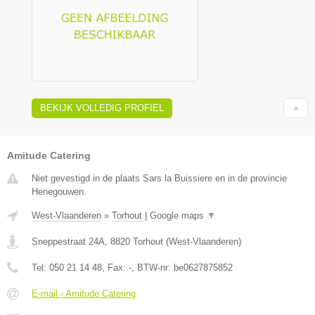
BEKIJK VOLLEDIG PROFIEL
Amitude Catering
Niet gevestigd in de plaats Sars la Buissiere en in de provincie
Henegouwen.
West-Vlaanderen
»
Torhout
|
Google maps
▼
Sneppestraat 24A
,
8820
Torhout
(
West-Vlaanderen
)
Tel:
050 21 14 48
, Fax:
-
, BTW-nr:
be0627875852
E-mail › Amitude Catering