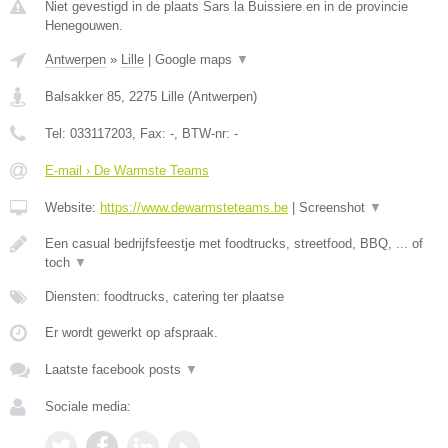
Niet gevestigd in de plaats Sars la Buissiere en in de provincie
Henegouwen.
Antwerpen
»
Lille
|
Google maps
▼
Balsakker 85
,
2275
Lille
(
Antwerpen
)
Tel:
033117203
, Fax:
-
, BTW-nr:
-
E-mail › De Warmste Teams
Website:
https://www.dewarmsteteams.be
|
Screenshot
▼
Een casual bedrijfsfeestje met foodtrucks, streetfood, BBQ, ... of
toch
▼
Diensten: foodtrucks, catering ter plaatse
Er wordt gewerkt op afspraak.
Laatste facebook posts
▼
Sociale media: