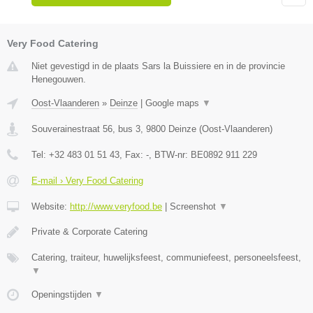
Very Food Catering
Niet gevestigd in de plaats Sars la Buissiere en in de provincie
Henegouwen.
Oost-Vlaanderen
»
Deinze
|
Google maps
▼
Souverainestraat 56, bus 3
,
9800
Deinze
(
Oost-Vlaanderen
)
Tel:
+32 483 01 51 43
, Fax:
-
, BTW-nr:
BE0892 911 229
E-mail › Very Food Catering
Website:
http://www.veryfood.be
|
Screenshot
▼
Private & Corporate Catering
Catering, traiteur, huwelijksfeest, communiefeest, personeelsfeest,
▼
Openingstijden
▼