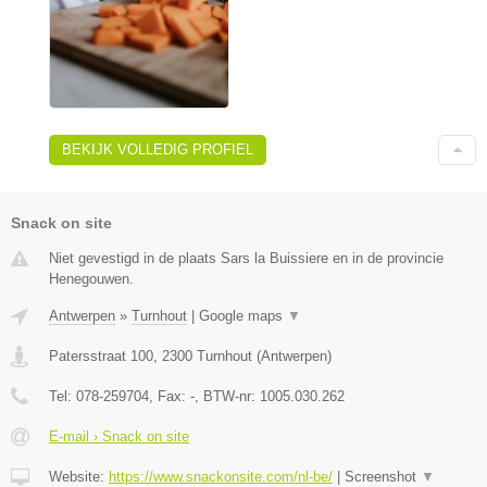
BEKIJK VOLLEDIG PROFIEL
Snack on site
Niet gevestigd in de plaats Sars la Buissiere en in de provincie
Henegouwen.
Antwerpen
»
Turnhout
|
Google maps
▼
Patersstraat 100
,
2300
Turnhout
(
Antwerpen
)
Tel:
078-259704
, Fax:
-
, BTW-nr:
1005.030.262
E-mail › Snack on site
Website:
https://www.snackonsite.com/nl-be/
|
Screenshot
▼