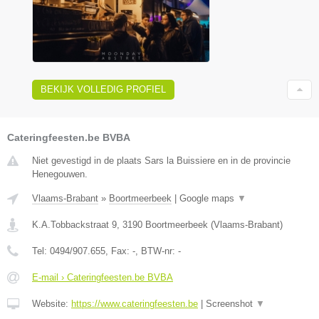
BEKIJK VOLLEDIG PROFIEL
Cateringfeesten.be BVBA
Niet gevestigd in de plaats Sars la Buissiere en in de provincie
Henegouwen.
Vlaams-Brabant
»
Boortmeerbeek
|
Google maps
▼
K.A.Tobbackstraat 9
,
3190
Boortmeerbeek
(
Vlaams-Brabant
)
Tel:
0494/907.655
, Fax:
-
, BTW-nr:
-
E-mail › Cateringfeesten.be BVBA
Website:
https://www.cateringfeesten.be
|
Screenshot
▼