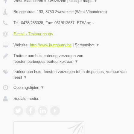
West-Vlaanderen
»
Zwevezele
|
Google maps
▼
Bruggestraat 193
,
8750
Zwevezele
(
West-Vlaanderen
)
Tel:
0478/285028
, Fax:
051/613637
, BTW-nr:
-
E-mail › Traiteur goutry
Website:
http://www.kurtgoutry.be
|
Screenshot
▼
Traiteur aan huis,catering,verzorgen van
feesten,barbeques,traiteur,kok aan
▼
traiteur aan huis, feesten verzorgen tot in de puntjes, verhuur van
feest
▼
Openingstijden
▼
Sociale media: