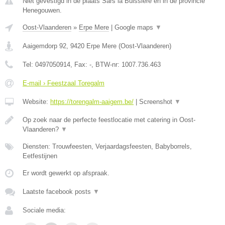
Niet gevestigd in de plaats Sars la Buissiere en in de provincie
Henegouwen.
Oost-Vlaanderen
»
Erpe Mere
|
Google maps
▼
Aaigemdorp 92
,
9420
Erpe Mere
(
Oost-Vlaanderen
)
Tel:
0497050914
, Fax:
-
, BTW-nr:
1007.736.463
E-mail › Feestzaal Toregalm
Website:
https://torengalm-aaigem.be/
|
Screenshot
▼
Op zoek naar de perfecte feestlocatie met catering in Oost-
Vlaanderen?
▼
Diensten: Trouwfeesten, Verjaardagsfeesten, Babyborrels,
Eetfestijnen
Er wordt gewerkt op afspraak.
Laatste facebook posts
▼
Sociale media: