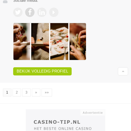
Sociale media:
BEKIJK VOLLEDIG PROFIEL
1
2
3
»
»»