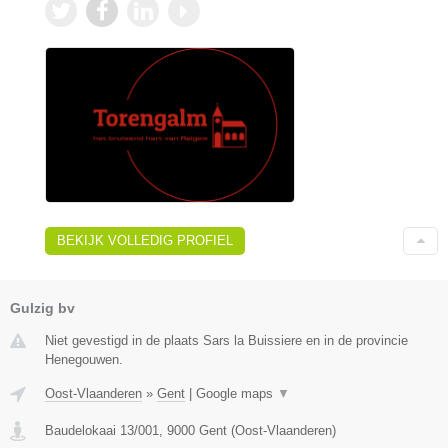
BEKIJK VOLLEDIG PROFIEL
Gulzig bv
Niet gevestigd in de plaats Sars la Buissiere en in de provincie
Henegouwen.
Oost-Vlaanderen
»
Gent
|
Google maps
▼
Baudelokaai 13/001
,
9000
Gent
(
Oost-Vlaanderen
)