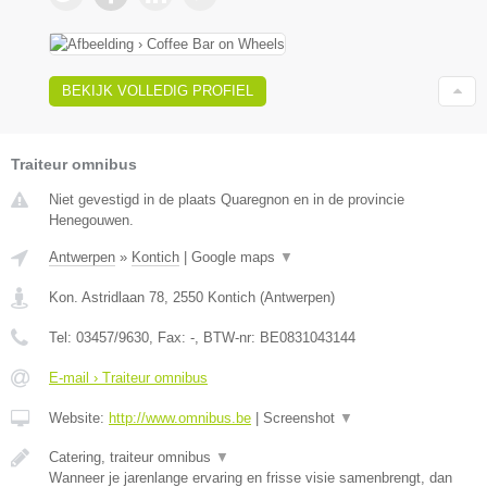
BEKIJK VOLLEDIG PROFIEL
Traiteur omnibus
Niet gevestigd in de plaats Quaregnon en in de provincie
Henegouwen.
Antwerpen
»
Kontich
|
Google maps
▼
Kon. Astridlaan 78
,
2550
Kontich
(
Antwerpen
)
Tel:
03457/9630
, Fax:
-
, BTW-nr:
BE0831043144
E-mail › Traiteur omnibus
Website:
http://www.omnibus.be
|
Screenshot
▼
Catering, traiteur omnibus
▼
Wanneer je jarenlange ervaring en frisse visie samenbrengt, dan