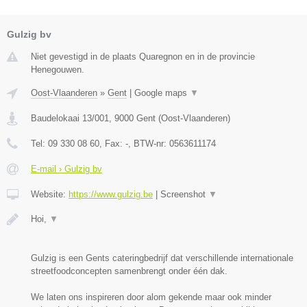
Gulzig bv
Niet gevestigd in de plaats Quaregnon en in de provincie
Henegouwen.
Oost-Vlaanderen
»
Gent
|
Google maps
▼
Baudelokaai 13/001
,
9000
Gent
(
Oost-Vlaanderen
)
Tel:
09 330 08 60
, Fax:
-
, BTW-nr:
0563611174
E-mail › Gulzig bv
Website:
https://www.gulzig.be
|
Screenshot
▼
Hoi,
▼
Gulzig is een Gents cateringbedrijf dat verschillende internationale
streetfoodconcepten samenbrengt onder één dak.
We laten ons inspireren door alom gekende maar ook minder