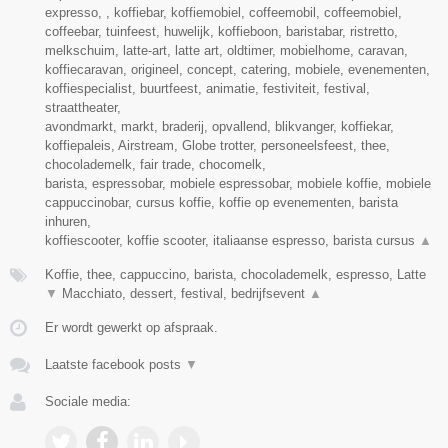
expresso, , koffiebar, koffiemobiel, coffeemobil, coffeemobiel,
coffeebar, tuinfeest, huwelijk, koffieboon, baristabar, ristretto,
melkschuim, latte-art, latte art, oldtimer, mobielhome, caravan,
koffiecaravan, origineel, concept, catering, mobiele, evenementen,
koffiespecialist, buurtfeest, animatie, festiviteit, festival,
straattheater,
avondmarkt, markt, braderij, opvallend, blikvanger, koffiekar,
koffiepaleis, Airstream, Globe trotter, personeelsfeest, thee,
chocolademelk, fair trade, chocomelk,
barista, espressobar, mobiele espressobar, mobiele koffie, mobiele
cappuccinobar, cursus koffie, koffie op evenementen, barista
inhuren,
koffiescooter, koffie scooter, italiaanse espresso, barista cursus
▲
Koffie, thee, cappuccino, barista, chocolademelk, espresso, Latte
▼
Macchiato, dessert, festival, bedrijfsevent
▲
Er wordt gewerkt op afspraak.
Laatste facebook posts
▼
Sociale media: