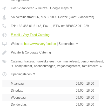
Oost-Vlaanderen
»
Deinze
|
Google maps
▼
Souverainestraat 56, bus 3
,
9800
Deinze
(
Oost-Vlaanderen
)
Tel:
+32 483 01 51 43
, Fax:
-
, BTW-nr:
BE0892 911 229
E-mail › Very Food Catering
Website:
http://www.veryfood.be
|
Screenshot
▼
Private & Corporate Catering
Catering, traiteur, huwelijksfeest, communiefeest, personeelsfeest,
▼
bedrijfsfeest, opendeurdagen, verjaardagsfeest, familiefeest
▲
Openingstijden
▼
Maandag:
09:00 - 18:00
Dinsdag:
09:00 - 18:00
Woensdag:
09:00 - 18:00
Donderdag:
09:00 - 18:00