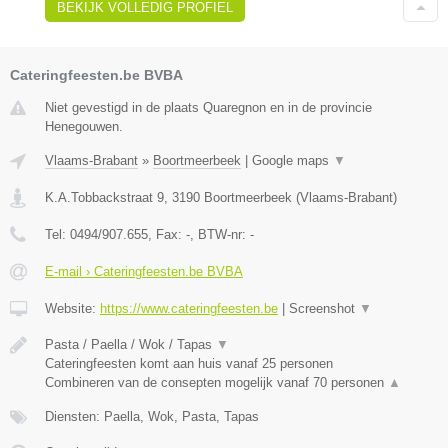
BEKIJK VOLLEDIG PROFIEL
Cateringfeesten.be BVBA
Niet gevestigd in de plaats Quaregnon en in de provincie
Henegouwen.
Vlaams-Brabant
»
Boortmeerbeek
|
Google maps
▼
K.A.Tobbackstraat 9
,
3190
Boortmeerbeek
(
Vlaams-Brabant
)
Tel:
0494/907.655
, Fax:
-
, BTW-nr:
-
E-mail › Cateringfeesten.be BVBA
Website:
https://www.cateringfeesten.be
|
Screenshot
▼
Pasta / Paella / Wok / Tapas
▼
Cateringfeesten komt aan huis vanaf 25 personen
Combineren van de consepten mogelijk vanaf 70 personen
▲
Diensten: Paella, Wok, Pasta, Tapas