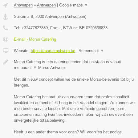
Antwerpen
»
Antwerpen
|
Google maps
▼
Suikerrui 8
,
2000
Antwerpen
(
Antwerpen
)
Tel:
+32477827889
, Fax:
-
, BTW-nr:
BE 0720638833
E-mail › Morso Catering
Website:
https://morso-antwerp.be
|
Screenshot
▼
Morso Catering is een cateringservice dat ontstaan is vanuit
restaurant
▼
Morso Antwerp.
Met dit nieuw concept willen we de unieke Morso-belevenis tot bij u
brengen.
Morso Catering bestaat uit een ervaren team dat professionaliteit,
kwaliteit en authenticiteit hoog in het vaandel dragen. Zo kunnen we
u de beste service bieden. Met onze verfijnde gerechten, pure
smaken en roaring twenties-invloeden maken wij van uw event een
onvergetelijke totaalbeleving.
Heeft u een ander thema voor ogen? Wij voorzien het nodige.