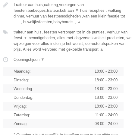
Traiteur aan huis,catering,verzorgen van
feesten,barbeques,traiteur,kok aan
▼
huis,recepties , walking
dinner, verhuur van feestbenodigheden ,van een klein feestje tot
..... , huwelijksfeesten,babyborrels ,
▲
traiteur aan huis, feesten verzorgen tot in de puntjes, verhuur van
feest
▼
benodigdheden, alles met dagverse kwaliteit producten, we
wij zorgen voor alles indien je het wenst, correcte afspraken van
prijs, Alles word vervoerd met gekoelde transport
▲
Openingstijden
▼
Maandag:
18:00 - 23:00
Dinsdag:
18:00 - 23:00
Woensdag:
18:00 - 23:00
Donderdag:
18:00 - 23:00
Vrijdag:
18:00 - 23:00
Zaterdag:
11:00 - 24:00
Zondag:
08:00 - 24:00
* Overdag zijn wij moeilijk te bereiken maar je kan altijd een