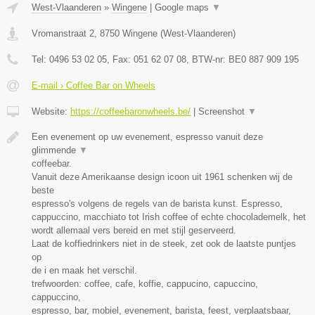
West-Vlaanderen
»
Wingene
|
Google maps
▼
Vromanstraat 2
,
8750
Wingene
(
West-Vlaanderen
)
Tel:
0496 53 02 05
, Fax:
051 62 07 08
, BTW-nr:
BE0 887 909 195
E-mail › Coffee Bar on Wheels
Website:
https://coffeebaronwheels.be/
|
Screenshot
▼
Een evenement op uw evenement, espresso vanuit deze
glimmende
▼
coffeebar.
Vanuit deze Amerikaanse design icoon uit 1961 schenken wij de
beste
espresso's volgens de regels van de barista kunst. Espresso,
cappuccino, macchiato tot Irish coffee of echte chocolademelk, het
wordt allemaal vers bereid en met stijl geserveerd.
Laat de koffiedrinkers niet in de steek, zet ook de laatste puntjes
op
de i en maak het verschil.
trefwoorden: coffee, cafe, koffie, cappucino, capuccino,
cappuccino,
espresso, bar, mobiel, evenement, barista, feest, verplaatsbaar,