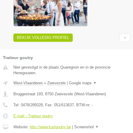
BEKIJK VOLLEDIG PROFIEL
Traiteur goutry
Niet gevestigd in de plaats Quaregnon en in de provincie
Henegouwen.
West-Vlaanderen
»
Zwevezele
|
Google maps
▼
Bruggestraat 193
,
8750
Zwevezele
(
West-Vlaanderen
)
Tel:
0478/285028
, Fax:
051/613637
, BTW-nr:
-
E-mail › Traiteur goutry
Website:
http://www.kurtgoutry.be
|
Screenshot
▼