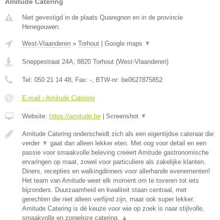
Amitude Catering
Niet gevestigd in de plaats Quaregnon en in de provincie
Henegouwen.
West-Vlaanderen
»
Torhout
|
Google maps
▼
Sneppestraat 24A
,
8820
Torhout
(
West-Vlaanderen
)
Tel:
050 21 14 48
, Fax:
-
, BTW-nr:
be0627875852
E-mail › Amitude Catering
Website:
https://amitude.be
|
Screenshot
▼
Amitude Catering onderscheidt zich als een eigentijdse cateraar die
verder
▼
gaat dan alleen lekker eten. Met oog voor detail en een
passie voor smaakvolle beleving creëert Amitude gastronomische
ervaringen op maat, zowel voor particuliere als zakelijke klanten.
Diners, recepties en walkingdinners voor allerhande evenementen!
Het team van Amitude weet elk moment om te toveren tot iets
bijzonders. Duurzaamheid en kwaliteit staan centraal, met
gerechten die niet alleen verfijnd zijn, maar ook super lekker.
Amitude Catering is dé keuze voor wie op zoek is naar stijlvolle,
smaakvolle en zorgeloze catering.
▲