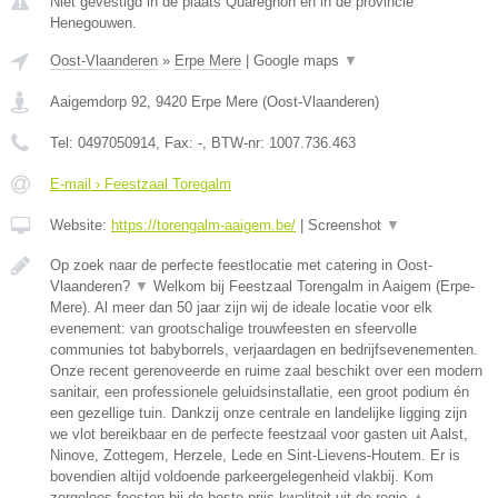
Niet gevestigd in de plaats Quaregnon en in de provincie
Henegouwen.
Oost-Vlaanderen
»
Erpe Mere
|
Google maps
▼
Aaigemdorp 92
,
9420
Erpe Mere
(
Oost-Vlaanderen
)
Tel:
0497050914
, Fax:
-
, BTW-nr:
1007.736.463
E-mail › Feestzaal Toregalm
Website:
https://torengalm-aaigem.be/
|
Screenshot
▼
Op zoek naar de perfecte feestlocatie met catering in Oost-
Vlaanderen?
▼
Welkom bij Feestzaal Torengalm in Aaigem (Erpe-
Mere). Al meer dan 50 jaar zijn wij de ideale locatie voor elk
evenement: van grootschalige trouwfeesten en sfeervolle
communies tot babyborrels, verjaardagen en bedrijfsevenementen.
Onze recent gerenoveerde en ruime zaal beschikt over een modern
sanitair, een professionele geluidsinstallatie, een groot podium én
een gezellige tuin. Dankzij onze centrale en landelijke ligging zijn
we vlot bereikbaar en de perfecte feestzaal voor gasten uit Aalst,
Ninove, Zottegem, Herzele, Lede en Sint-Lievens-Houtem. Er is
bovendien altijd voldoende parkeergelegenheid vlakbij. Kom
zorgeloos feesten bij de beste prijs-kwaliteit uit de regio
▲