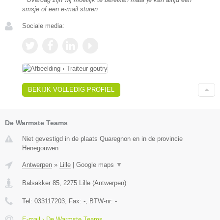
smsje of een e-mail sturen
Sociale media:
BEKIJK VOLLEDIG PROFIEL
De Warmste Teams
Niet gevestigd in de plaats Quaregnon en in de provincie
Henegouwen.
Antwerpen
»
Lille
|
Google maps
▼
Balsakker 85
,
2275
Lille
(
Antwerpen
)
Tel:
033117203
, Fax:
-
, BTW-nr:
-
E-mail › De Warmste Teams