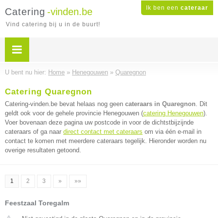
Ik ben een
cateraar
Catering
-vinden.be
Vind catering bij u in de buurt!
U bent nu hier:
Home
»
Henegouwen
»
Quaregnon
Catering Quaregnon
Catering-vinden.be bevat helaas nog geen
cateraars in Quaregnon
. Dit
geldt ook voor de gehele provincie Henegouwen (
catering Henegouwen
).
Voer bovenaan deze pagina uw postcode in voor de dichtstbijzijnde
cateraars of ga naar
direct contact met cateraars
om via één e-mail in
contact te komen met meerdere cateraars tegelijk. Hieronder worden nu
overige resultaten getoond.
1
2
3
»
»»
Feestzaal Toregalm