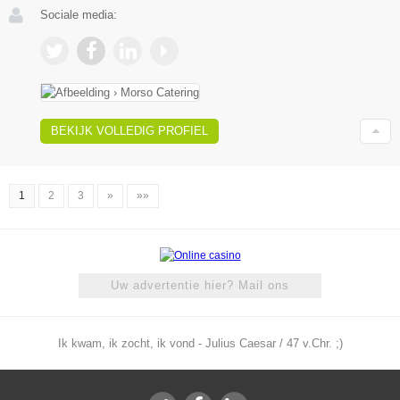
Sociale media:
BEKIJK VOLLEDIG PROFIEL
1
2
3
»
»»
Uw advertentie hier? Mail ons
Ik kwam, ik zocht, ik vond - Julius Caesar / 47 v.Chr. ;)