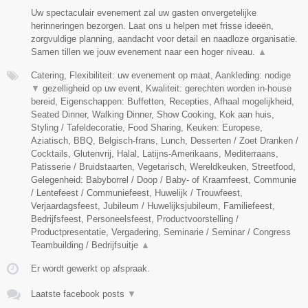
Uw spectaculair evenement zal uw gasten onvergetelijke
herinneringen bezorgen. Laat ons u helpen met frisse ideeën,
zorgvuldige planning, aandacht voor detail en naadloze organisatie.
Samen tillen we jouw evenement naar een hoger niveau.
▲
Catering, Flexibiliteit: uw evenement op maat, Aankleding: nodige
▼
gezelligheid op uw event, Kwaliteit: gerechten worden in-house
bereid, Eigenschappen: Buffetten, Recepties, Afhaal mogelijkheid,
Seated Dinner, Walking Dinner, Show Cooking, Kok aan huis,
Styling / Tafeldecoratie, Food Sharing, Keuken: Europese,
Aziatisch, BBQ, Belgisch-frans, Lunch, Desserten / Zoet Dranken /
Cocktails, Glutenvrij, Halal, Latijns-Amerikaans, Mediterraans,
Patisserie / Bruidstaarten, Vegetarisch, Wereldkeuken, Streetfood,
Gelegenheid: Babyborrel / Doop / Baby- of Kraamfeest, Communie
/ Lentefeest / Communiefeest, Huwelijk / Trouwfeest,
Verjaardagsfeest, Jubileum / Huwelijksjubileum, Familiefeest,
Bedrijfsfeest, Personeelsfeest, Productvoorstelling /
Productpresentatie, Vergadering, Seminarie / Seminar / Congress
Teambuilding / Bedrijfsuitje
▲
Er wordt gewerkt op afspraak.
Laatste facebook posts
▼