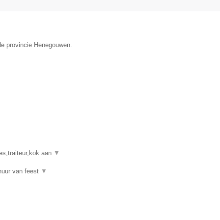
n de provincie Henegouwen.
es,traiteur,kok aan
▼
rhuur van feest
▼