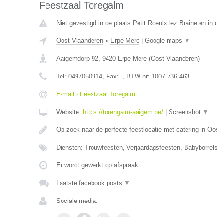
Feestzaal Toregalm
Niet gevestigd in de plaats Petit Roeulx lez Braine en i
Oost-Vlaanderen
»
Erpe Mere
|
Google maps
▼
Aaigemdorp 92
,
9420
Erpe Mere
(
Oost-Vlaanderen
)
Tel:
0497050914
, Fax:
-
, BTW-nr:
1007.736.463
E-mail › Feestzaal Toregalm
Website:
https://torengalm-aaigem.be/
|
Screenshot
▼
Op zoek naar de perfecte feestlocatie met catering in O
Diensten: Trouwfeesten, Verjaardagsfeesten, Babyborrels
Er wordt gewerkt op afspraak.
Laatste facebook posts
▼
Sociale media: