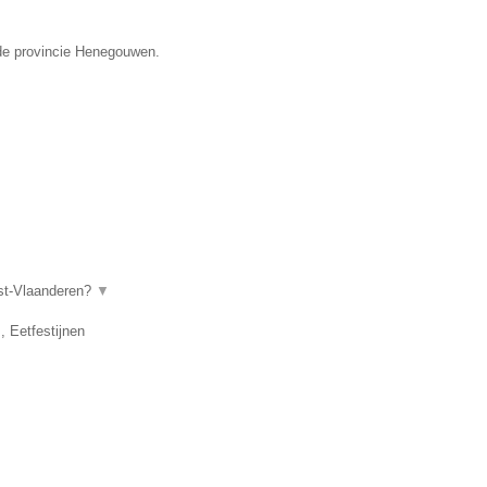
n de provincie Henegouwen.
ost-Vlaanderen?
▼
, Eetfestijnen