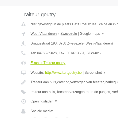
Traiteur goutry
Niet gevestigd in de plaats Petit Roeulx lez Braine en i
West-Vlaanderen
»
Zwevezele
|
Google maps
▼
Bruggestraat 193
,
8750
Zwevezele
(
West-Vlaanderen
)
Tel:
0478/285028
, Fax:
051/613637
, BTW-nr:
-
E-mail › Traiteur goutry
Website:
http://www.kurtgoutry.be
|
Screenshot
▼
Traiteur aan huis,catering,verzorgen van feesten,barbequ
traiteur aan huis, feesten verzorgen tot in de puntjes, ve
Openingstijden
▼
Sociale media: