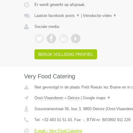
Er wordt gewerkt op afspraak.
Laatste facebook posts
▼
|
Introductie video
▼
Sociale media:
BEKIJK VOLLEDIG PROFIEL
Very Food Catering
Niet gevestigd in de plaats Petit Roeulx lez Braine en i
Oost-Vlaanderen
»
Deinze
|
Google maps
▼
Souverainestraat 56, bus 3
,
9800
Deinze
(
Oost-Vlaander
Tel:
+32 483 01 51 43
, Fax:
-
, BTW-nr:
BE0892 911 229
E-mail › Very Food Catering