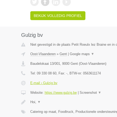
BEKIJK VOLLEDIG PROFIEL
Gulzig bv
Niet gevestigd in de plaats Petit Roeulx lez Braine en i
Oost-Vlaanderen
»
Gent
|
Google maps
▼
Baudelokaai 13/001
,
9000
Gent
(
Oost-Vlaanderen
)
Tel:
09 330 08 60
, Fax:
-
, BTW-nr:
0563611174
E-mail › Gulzig bv
Website:
https://www.gulzig.be
|
Screenshot
▼
Hoi,
▼
Catering op maat, Foodtruck, Productionele ondersteuni