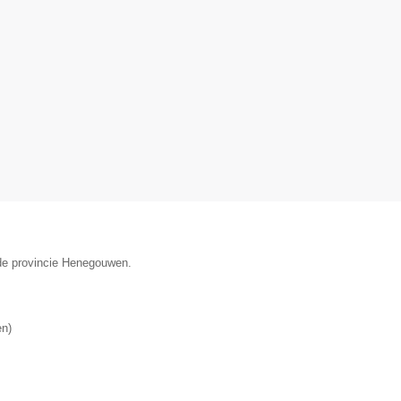
n de provincie Henegouwen.
en
)