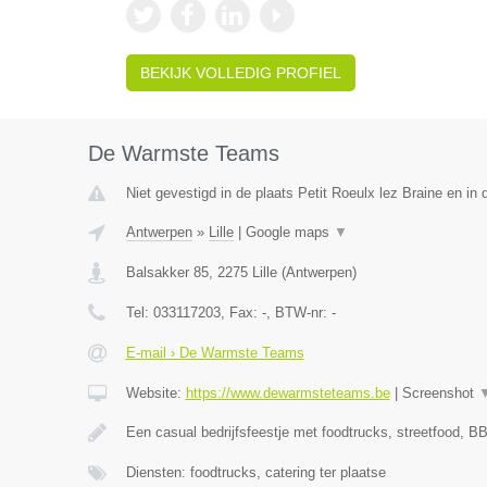
BEKIJK VOLLEDIG PROFIEL
De Warmste Teams
Niet gevestigd in de plaats Petit Roeulx lez Braine en i
Antwerpen
»
Lille
|
Google maps
▼
Balsakker 85
,
2275
Lille
(
Antwerpen
)
Tel:
033117203
, Fax:
-
, BTW-nr:
-
E-mail › De Warmste Teams
Website:
https://www.dewarmsteteams.be
|
Screenshot
Een casual bedrijfsfeestje met foodtrucks, streetfood, BB
Diensten: foodtrucks, catering ter plaatse