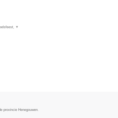
eelsfeest,
▼
n de provincie Henegouwen.