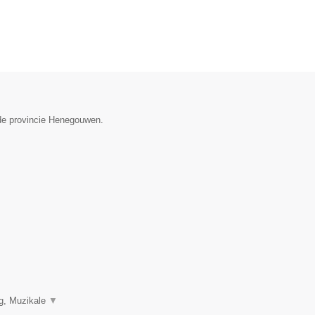
n de provincie Henegouwen.
ng, Muzikale
▼