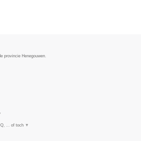
n de provincie Henegouwen.
▼
Q, ... of toch
▼