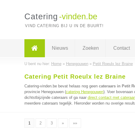
Catering
-vinden.be
VIND CATERING BIJ U IN DE BUURT!
Nieuws
Zoeken
Contact
U bent nu hier:
Home
»
Henegouwen
»
Petit Roeulx lez Braine
Catering Petit Roeulx lez Braine
Catering-vinden.be bevat helaas nog geen
cateraars in Petit 
provincie Henegouwen (
catering Henegouwen
). Voer bovenaan 
dichtstbijzijnde cateraars of ga naar
direct contact met cateraar
meerdere cateraars tegelijk. Hieronder worden nu overige resul
1
2
3
»
»»