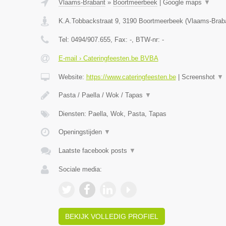
Vlaams-Brabant
»
Boortmeerbeek
|
Google maps
▼
K.A.Tobbackstraat 9
,
3190
Boortmeerbeek
(
Vlaams-Brab
Tel:
0494/907.655
, Fax:
-
, BTW-nr:
-
E-mail › Cateringfeesten.be BVBA
Website:
https://www.cateringfeesten.be
|
Screenshot
▼
Pasta / Paella / Wok / Tapas
▼
Diensten: Paella, Wok, Pasta, Tapas
Openingstijden
▼
Laatste facebook posts
▼
Sociale media:
BEKIJK VOLLEDIG PROFIEL