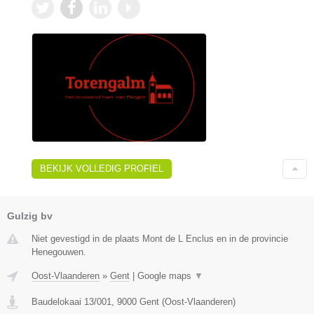
BEKIJK VOLLEDIG PROFIEL
Gulzig bv
Niet gevestigd in de plaats Mont de L Enclus en in de provincie
Henegouwen.
Oost-Vlaanderen
»
Gent
|
Google maps
▼
Baudelokaai 13/001
,
9000
Gent
(
Oost-Vlaanderen
)