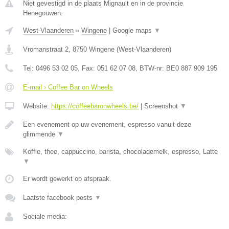
Niet gevestigd in de plaats Mignault en in de provincie
Henegouwen.
West-Vlaanderen
»
Wingene
|
Google maps
▼
Vromanstraat 2
,
8750
Wingene
(
West-Vlaanderen
)
Tel:
0496 53 02 05
, Fax:
051 62 07 08
, BTW-nr:
BE0 887 909 195
E-mail › Coffee Bar on Wheels
Website:
https://coffeebaronwheels.be/
|
Screenshot
▼
Een evenement op uw evenement, espresso vanuit deze
glimmende
▼
Koffie, thee, cappuccino, barista, chocolademelk, espresso, Latte
▼
Er wordt gewerkt op afspraak.
Laatste facebook posts
▼
Sociale media: