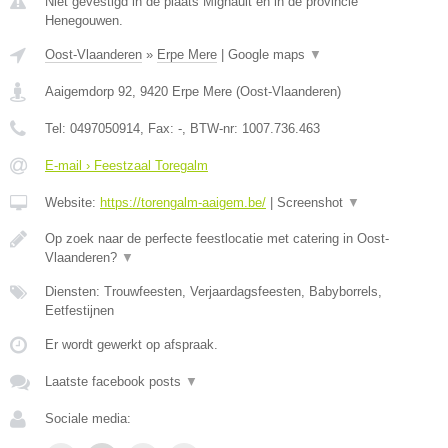
Niet gevestigd in de plaats Mignault en in de provincie
Henegouwen.
Oost-Vlaanderen
»
Erpe Mere
|
Google maps
▼
Aaigemdorp 92
,
9420
Erpe Mere
(
Oost-Vlaanderen
)
Tel:
0497050914
, Fax:
-
, BTW-nr:
1007.736.463
E-mail › Feestzaal Toregalm
Website:
https://torengalm-aaigem.be/
|
Screenshot
▼
Op zoek naar de perfecte feestlocatie met catering in Oost-
Vlaanderen?
▼
Diensten: Trouwfeesten, Verjaardagsfeesten, Babyborrels,
Eetfestijnen
Er wordt gewerkt op afspraak.
Laatste facebook posts
▼
Sociale media: