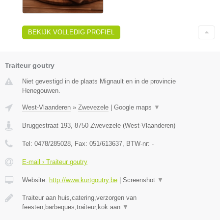
BEKIJK VOLLEDIG PROFIEL
Traiteur goutry
Niet gevestigd in de plaats Mignault en in de provincie
Henegouwen.
West-Vlaanderen
»
Zwevezele
|
Google maps
▼
Bruggestraat 193
,
8750
Zwevezele
(
West-Vlaanderen
)
Tel:
0478/285028
, Fax:
051/613637
, BTW-nr:
-
E-mail › Traiteur goutry
Website:
http://www.kurtgoutry.be
|
Screenshot
▼
Traiteur aan huis,catering,verzorgen van
feesten,barbeques,traiteur,kok aan
▼