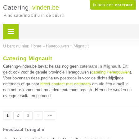
Ik ben een
cateraar
Catering
-vinden.be
Vind catering bij u in de buurt!
U bent nu hier:
Home
»
Henegouwen
»
Mignault
Catering Mignault
Catering-vinden.be bevat helaas nog geen
cateraars in Mignault
. Dit
geldt ook voor de gehele provincie Henegouwen (
catering Henegouwen
).
Voer bovenaan deze pagina uw postcode in voor de dichtstbijzijnde
cateraars of ga naar
direct contact met cateraars
om via één e-mail in
contact te komen met meerdere cateraars tegelijk. Hieronder worden nu
overige resultaten getoond.
1
2
3
»
»»
Feestzaal Toregalm