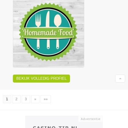
BEKIJK VOLLEDIG PROFIEL
1
2
3
»
»»