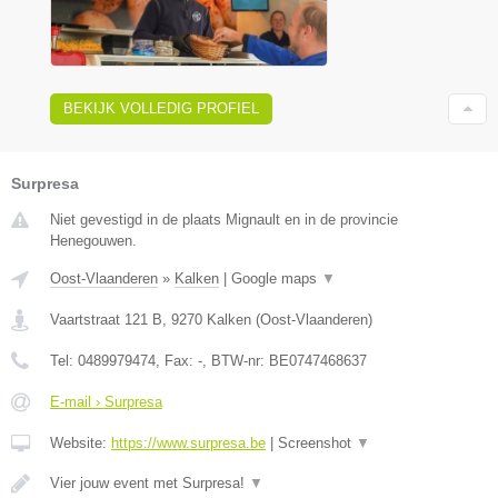
BEKIJK VOLLEDIG PROFIEL
Surpresa
Niet gevestigd in de plaats Mignault en in de provincie
Henegouwen.
Oost-Vlaanderen
»
Kalken
|
Google maps
▼
Vaartstraat 121 B
,
9270
Kalken
(
Oost-Vlaanderen
)
Tel:
0489979474
, Fax:
-
, BTW-nr:
BE0747468637
E-mail › Surpresa
Website:
https://www.surpresa.be
|
Screenshot
▼
Vier jouw event met Surpresa!
▼