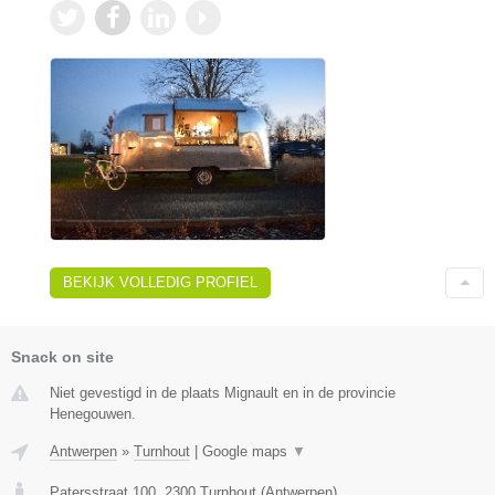
BEKIJK VOLLEDIG PROFIEL
Snack on site
Niet gevestigd in de plaats Mignault en in de provincie
Henegouwen.
Antwerpen
»
Turnhout
|
Google maps
▼
Patersstraat 100
,
2300
Turnhout
(
Antwerpen
)