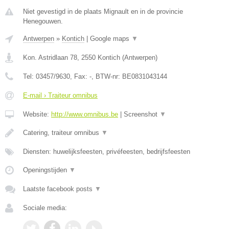
Niet gevestigd in de plaats Mignault en in de provincie
Henegouwen.
Antwerpen
»
Kontich
|
Google maps
▼
Kon. Astridlaan 78
,
2550
Kontich
(
Antwerpen
)
Tel:
03457/9630
, Fax:
-
, BTW-nr:
BE0831043144
E-mail › Traiteur omnibus
Website:
http://www.omnibus.be
|
Screenshot
▼
Catering, traiteur omnibus
▼
Diensten: huwelijksfeesten, privéfeesten, bedrijfsfeesten
Openingstijden
▼
Laatste facebook posts
▼
Sociale media: