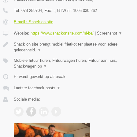
Tel:
078-259704
, Fax:
-
, BTW-nr:
1005.030.262
E-mail › Snack on site
Website:
https://www.snackonsite.com/nl-be/
|
Screenshot
▼
Snack on site brengt mobiel frietkot ter plaatse voor iedere
gelegenheid.
▼
Mobiele frituur huren, Frituurwagen huren, Frituur aan huis,
Snackwagen op
▼
Er wordt gewerkt op afspraak.
Laatste facebook posts
▼
Sociale media: