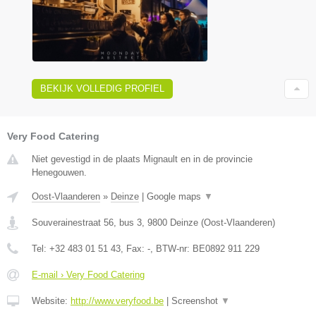
BEKIJK VOLLEDIG PROFIEL
Very Food Catering
Niet gevestigd in de plaats Mignault en in de provincie
Henegouwen.
Oost-Vlaanderen
»
Deinze
|
Google maps
▼
Souverainestraat 56, bus 3
,
9800
Deinze
(
Oost-Vlaanderen
)
Tel:
+32 483 01 51 43
, Fax:
-
, BTW-nr:
BE0892 911 229
E-mail › Very Food Catering
Website:
http://www.veryfood.be
|
Screenshot
▼