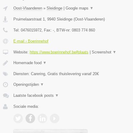
Oost-Vlaanderen
»
Sleidinge
|
Google maps
▼
Pruimelaarstraat 1
,
9940
Sleidinge
(
Oost-Vlaanderen
)
Tel:
0476015972
, Fax:
-
, BTW-nr:
0803 774 860
E-mail › Boerinnehof
Website:
https://www.boerinnehof.be#plaats
|
Screenshot
▼
Homemade food
▼
Diensten: Carering, Gratis thuislevering vanaf 20€
Openingstijden
▼
Laatste facebook posts
▼
Sociale media: