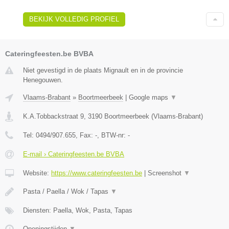
BEKIJK VOLLEDIG PROFIEL
Cateringfeesten.be BVBA
Niet gevestigd in de plaats Mignault en in de provincie
Henegouwen.
Vlaams-Brabant
»
Boortmeerbeek
|
Google maps
▼
K.A.Tobbackstraat 9
,
3190
Boortmeerbeek
(
Vlaams-Brabant
)
Tel:
0494/907.655
, Fax:
-
, BTW-nr:
-
E-mail › Cateringfeesten.be BVBA
Website:
https://www.cateringfeesten.be
|
Screenshot
▼
Pasta / Paella / Wok / Tapas
▼
Diensten: Paella, Wok, Pasta, Tapas
Openingstijden
▼