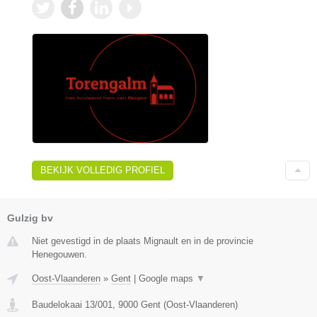
BEKIJK VOLLEDIG PROFIEL
Gulzig bv
Niet gevestigd in de plaats Mignault en in de provincie
Henegouwen.
Oost-Vlaanderen
»
Gent
|
Google maps
▼
Baudelokaai 13/001
,
9000
Gent
(
Oost-Vlaanderen
)