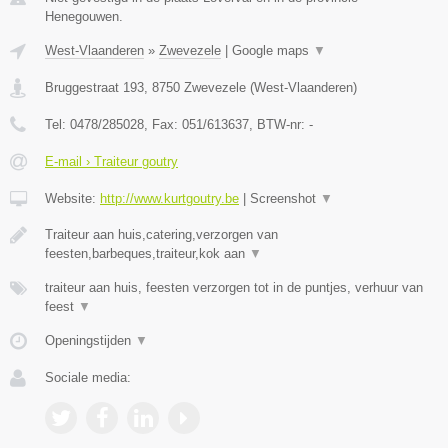
Henegouwen.
West-Vlaanderen
»
Zwevezele
|
Google maps
▼
Bruggestraat 193
,
8750
Zwevezele
(
West-Vlaanderen
)
Tel:
0478/285028
, Fax:
051/613637
, BTW-nr:
-
E-mail › Traiteur goutry
Website:
http://www.kurtgoutry.be
|
Screenshot
▼
Traiteur aan huis,catering,verzorgen van
feesten,barbeques,traiteur,kok aan
▼
traiteur aan huis, feesten verzorgen tot in de puntjes, verhuur van
feest
▼
Openingstijden
▼
Sociale media: