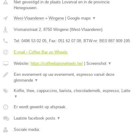
Niet gevestigd in de plaats Loverval en in de provincie
Henegouwen.
West-Vlaanderen
»
Wingene
|
Google maps
▼
Vromanstraat 2
,
8750
Wingene
(
West-Vlaanderen
)
Tel:
0496 53 02 05
, Fax:
051 62 07 08
, BTW-nr:
BE0 887 909 195
E-mail › Coffee Bar on Wheels
Website:
https://coffeebaronwheels.be/
|
Screenshot
▼
Een evenement op uw evenement, espresso vanuit deze
glimmende
▼
Koffie, thee, cappuccino, barista, chocolademelk, espresso, Latte
▼
Er wordt gewerkt op afspraak.
Laatste facebook posts
▼
Sociale media: