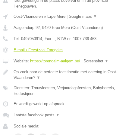
Niet gevestigd in de plaats Loverval en in de provincie
Henegouwen.
Oost-Vlaanderen
»
Erpe Mere
|
Google maps
▼
Aaigemdorp 92
,
9420
Erpe Mere
(
Oost-Vlaanderen
)
Tel:
0497050914
, Fax:
-
, BTW-nr:
1007.736.463
E-mail › Feestzaal Toregalm
Website:
https://torengalm-aaigem.be/
|
Screenshot
▼
Op zoek naar de perfecte feestlocatie met catering in Oost-
Vlaanderen?
▼
Diensten: Trouwfeesten, Verjaardagsfeesten, Babyborrels,
Eetfestijnen
Er wordt gewerkt op afspraak.
Laatste facebook posts
▼
Sociale media: