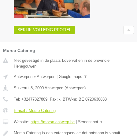
BEKIJK VOLLEDIG PROFIEL
Morso Catering
Niet gevestigd in de plaats Loverval en in de provincie
Henegouwen.
Antwerpen
»
Antwerpen
|
Google maps
▼
Suikerrui 8
,
2000
Antwerpen
(
Antwerpen
)
Tel:
+32477827889
, Fax:
-
, BTW-nr:
BE 0720638833
E-mail › Morso Catering
Website:
https://morso-antwerp.be
|
Screenshot
▼
Morso Catering is een cateringservice dat ontstaan is vanuit