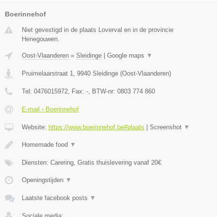
Boerinnehof
Niet gevestigd in de plaats Loverval en in de provincie
Henegouwen.
Oost-Vlaanderen
»
Sleidinge
|
Google maps
▼
Pruimelaarstraat 1
,
9940
Sleidinge
(
Oost-Vlaanderen
)
Tel:
0476015972
, Fax:
-
, BTW-nr:
0803 774 860
E-mail › Boerinnehof
Website:
https://www.boerinnehof.be#plaats
|
Screenshot
▼
Homemade food
▼
Diensten: Carering, Gratis thuislevering vanaf 20€
Openingstijden
▼
Laatste facebook posts
▼
Sociale media: