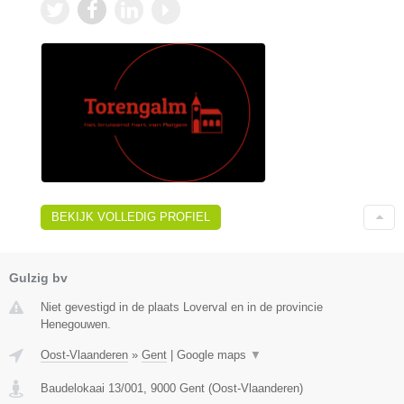
BEKIJK VOLLEDIG PROFIEL
Gulzig bv
Niet gevestigd in de plaats Loverval en in de provincie
Henegouwen.
Oost-Vlaanderen
»
Gent
|
Google maps
▼
Baudelokaai 13/001
,
9000
Gent
(
Oost-Vlaanderen
)