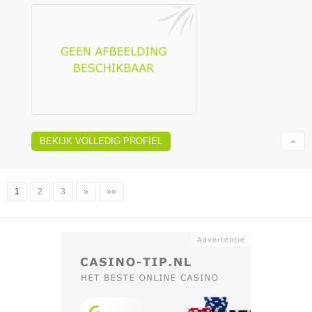
BEKIJK VOLLEDIG PROFIEL
1
2
3
»
»»