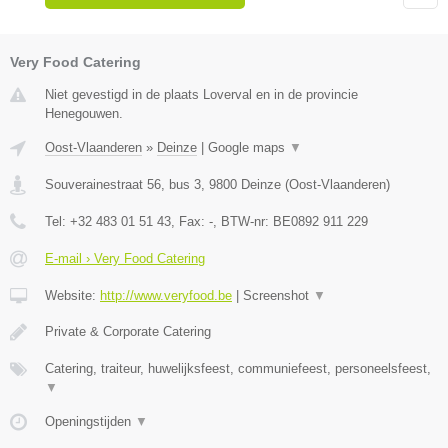
Very Food Catering
Niet gevestigd in de plaats Loverval en in de provincie
Henegouwen.
Oost-Vlaanderen
»
Deinze
|
Google maps
▼
Souverainestraat 56, bus 3
,
9800
Deinze
(
Oost-Vlaanderen
)
Tel:
+32 483 01 51 43
, Fax:
-
, BTW-nr:
BE0892 911 229
E-mail › Very Food Catering
Website:
http://www.veryfood.be
|
Screenshot
▼
Private & Corporate Catering
Catering, traiteur, huwelijksfeest, communiefeest, personeelsfeest,
▼
Openingstijden
▼