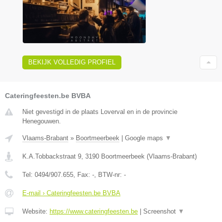
BEKIJK VOLLEDIG PROFIEL
Cateringfeesten.be BVBA
Niet gevestigd in de plaats Loverval en in de provincie
Henegouwen.
Vlaams-Brabant
»
Boortmeerbeek
|
Google maps
▼
K.A.Tobbackstraat 9
,
3190
Boortmeerbeek
(
Vlaams-Brabant
)
Tel:
0494/907.655
, Fax:
-
, BTW-nr:
-
E-mail › Cateringfeesten.be BVBA
Website:
https://www.cateringfeesten.be
|
Screenshot
▼