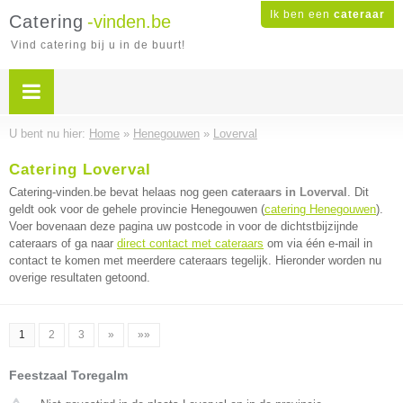
Ik ben een
cateraar
Catering
-vinden.be
Vind catering bij u in de buurt!
U bent nu hier:
Home
»
Henegouwen
»
Loverval
Catering Loverval
Catering-vinden.be bevat helaas nog geen
cateraars in Loverval
. Dit
geldt ook voor de gehele provincie Henegouwen (
catering Henegouwen
).
Voer bovenaan deze pagina uw postcode in voor de dichtstbijzijnde
cateraars of ga naar
direct contact met cateraars
om via één e-mail in
contact te komen met meerdere cateraars tegelijk. Hieronder worden nu
overige resultaten getoond.
1
2
3
»
»»
Feestzaal Toregalm