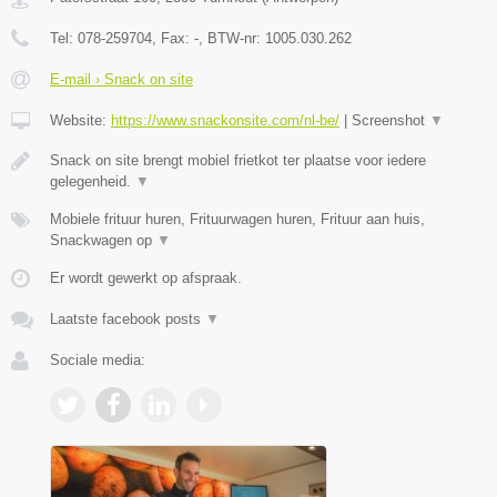
Tel:
078-259704
, Fax:
-
, BTW-nr:
1005.030.262
E-mail › Snack on site
Website:
https://www.snackonsite.com/nl-be/
|
Screenshot
▼
Snack on site brengt mobiel frietkot ter plaatse voor iedere
gelegenheid.
▼
Mobiele frituur huren, Frituurwagen huren, Frituur aan huis,
Snackwagen op
▼
Er wordt gewerkt op afspraak.
Laatste facebook posts
▼
Sociale media: