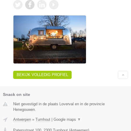
BEKIJK VOLLEDIG PROFIEL
Snack on site
Niet gevestigd in de plaats Loverval en in de provincie
Henegouwen.
Antwerpen
»
Turnhout
|
Google maps
▼
Patersstraat 100
,
2300
Turnhout
(
Antwerpen
)