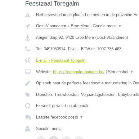
Feestzaal Toregalm
Niet gevestigd in de plaats Leernes en in de provincie 
Oost-Vlaanderen
»
Erpe Mere
|
Google maps
▼
Aaigemdorp 92
,
9420
Erpe Mere
(
Oost-Vlaanderen
)
Tel:
0497050914
, Fax:
-
, BTW-nr:
1007.736.463
E-mail › Feestzaal Toregalm
Website:
https://torengalm-aaigem.be/
|
Screenshot
▼
Op zoek naar de perfecte feestlocatie met catering in O
Diensten: Trouwfeesten, Verjaardagsfeesten, Babyborrels
Er wordt gewerkt op afspraak.
Laatste facebook posts
▼
Sociale media: