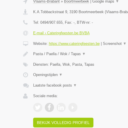
Vlaams-Brabant
»
Boortmeerbeek
|
Google maps
▼
K.A.Tobbackstraat 9
,
3190
Boortmeerbeek
(
Vlaams-Brab
Tel:
0494/907.655
, Fax:
-
, BTW-nr:
-
E-mail › Cateringfeesten.be BVBA
Website:
https://www.cateringfeesten.be
|
Screenshot
▼
Pasta / Paella / Wok / Tapas
▼
Diensten: Paella, Wok, Pasta, Tapas
Openingstijden
▼
Laatste facebook posts
▼
Sociale media:
BEKIJK VOLLEDIG PROFIEL