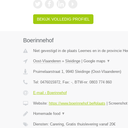
BEKIJK VOLLEDIG PROFIEL
Boerinnehof
Niet gevestigd in de plaats Leernes en in de provincie 
Oost-Vlaanderen
»
Sleidinge
|
Google maps
▼
Pruimelaarstraat 1
,
9940
Sleidinge
(
Oost-Vlaanderen
)
Tel:
0476015972
, Fax:
-
, BTW-nr:
0803 774 860
E-mail › Boerinnehof
Website:
https://www.boerinnehof.be#plaats
|
Screensho
Homemade food
▼
Diensten: Carering, Gratis thuislevering vanaf 20€