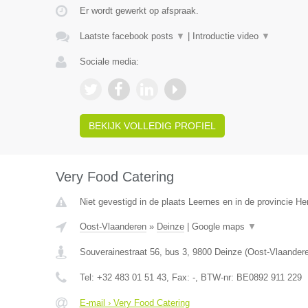
Er wordt gewerkt op afspraak.
Laatste facebook posts
▼
|
Introductie video
▼
Sociale media:
BEKIJK VOLLEDIG PROFIEL
Very Food Catering
Niet gevestigd in de plaats Leernes en in de provincie 
Oost-Vlaanderen
»
Deinze
|
Google maps
▼
Souverainestraat 56, bus 3
,
9800
Deinze
(
Oost-Vlaander
Tel:
+32 483 01 51 43
, Fax:
-
, BTW-nr:
BE0892 911 229
E-mail › Very Food Catering