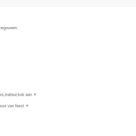
Henegouwen.
es,traiteur,kok aan
▼
rhuur van feest
▼