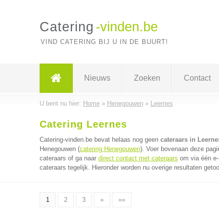
Catering
-vinden.be
VIND CATERING BIJ U IN DE BUURT!
Nieuws
Zoeken
Contact
U bent nu hier:
Home
»
Henegouwen
»
Leernes
Catering Leernes
Catering-vinden.be bevat helaas nog geen
cateraars in Leerne
Henegouwen (
catering Henegouwen
). Voer bovenaan deze pagin
cateraars of ga naar
direct contact met cateraars
om via één e-
cateraars tegelijk. Hieronder worden nu overige resultaten geto
1
2
3
»
»»