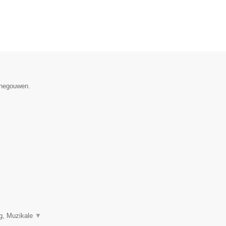
Henegouwen.
ng, Muzikale
▼