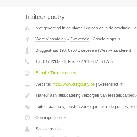
Traiteur goutry
Niet gevestigd in de plaats Leernes en in de provincie 
West-Vlaanderen
»
Zwevezele
|
Google maps
▼
Bruggestraat 193
,
8750
Zwevezele
(
West-Vlaanderen
)
Tel:
0478/285028
, Fax:
051/613637
, BTW-nr:
-
E-mail › Traiteur goutry
Website:
http://www.kurtgoutry.be
|
Screenshot
▼
Traiteur aan huis,catering,verzorgen van feesten,barbequ
traiteur aan huis, feesten verzorgen tot in de puntjes, ve
Openingstijden
▼
Sociale media: