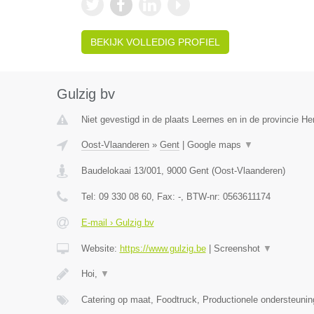
BEKIJK VOLLEDIG PROFIEL
Gulzig bv
Niet gevestigd in de plaats Leernes en in de provincie 
Oost-Vlaanderen
»
Gent
|
Google maps
▼
Baudelokaai 13/001
,
9000
Gent
(
Oost-Vlaanderen
)
Tel:
09 330 08 60
, Fax:
-
, BTW-nr:
0563611174
E-mail › Gulzig bv
Website:
https://www.gulzig.be
|
Screenshot
▼
Hoi,
▼
Catering op maat, Foodtruck, Productionele ondersteuni