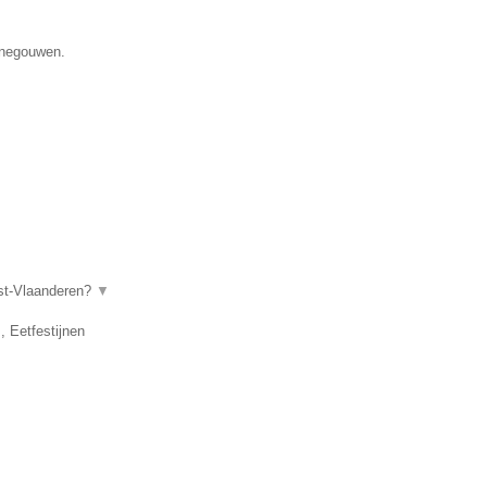
Henegouwen.
ost-Vlaanderen?
▼
, Eetfestijnen