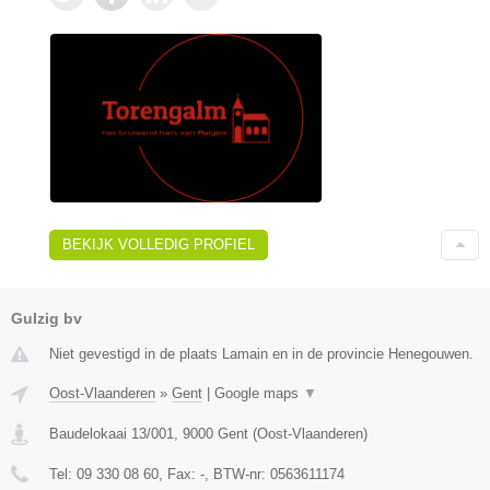
BEKIJK VOLLEDIG PROFIEL
Gulzig bv
Niet gevestigd in de plaats Lamain en in de provincie Henegouwen.
Oost-Vlaanderen
»
Gent
|
Google maps
▼
Baudelokaai 13/001
,
9000
Gent
(
Oost-Vlaanderen
)
Tel:
09 330 08 60
, Fax:
-
, BTW-nr:
0563611174