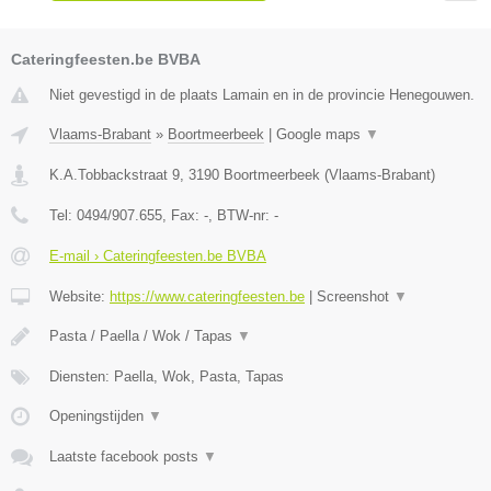
Cateringfeesten.be BVBA
Niet gevestigd in de plaats Lamain en in de provincie Henegouwen.
Vlaams-Brabant
»
Boortmeerbeek
|
Google maps
▼
K.A.Tobbackstraat 9
,
3190
Boortmeerbeek
(
Vlaams-Brabant
)
Tel:
0494/907.655
, Fax:
-
, BTW-nr:
-
E-mail › Cateringfeesten.be BVBA
Website:
https://www.cateringfeesten.be
|
Screenshot
▼
Pasta / Paella / Wok / Tapas
▼
Diensten: Paella, Wok, Pasta, Tapas
Openingstijden
▼
Laatste facebook posts
▼