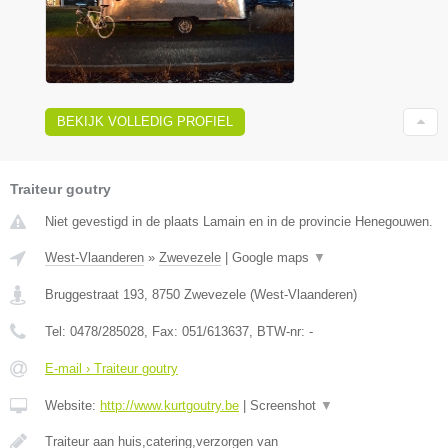
BEKIJK VOLLEDIG PROFIEL
Traiteur goutry
Niet gevestigd in de plaats Lamain en in de provincie Henegouwen.
West-Vlaanderen
»
Zwevezele
|
Google maps
▼
Bruggestraat 193
,
8750
Zwevezele
(
West-Vlaanderen
)
Tel:
0478/285028
, Fax:
051/613637
, BTW-nr:
-
E-mail › Traiteur goutry
Website:
http://www.kurtgoutry.be
|
Screenshot
▼
Traiteur aan huis,catering,verzorgen van