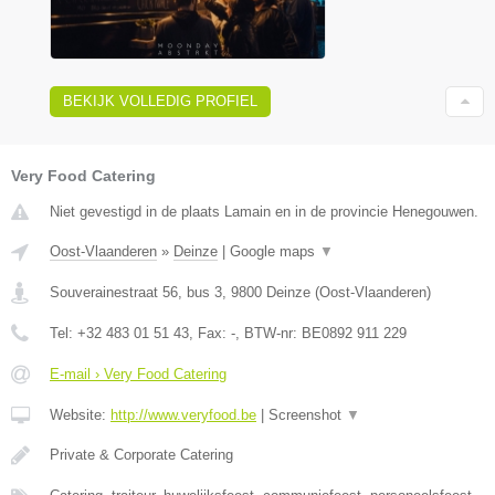
BEKIJK VOLLEDIG PROFIEL
Very Food Catering
Niet gevestigd in de plaats Lamain en in de provincie Henegouwen.
Oost-Vlaanderen
»
Deinze
|
Google maps
▼
Souverainestraat 56, bus 3
,
9800
Deinze
(
Oost-Vlaanderen
)
Tel:
+32 483 01 51 43
, Fax:
-
, BTW-nr:
BE0892 911 229
E-mail › Very Food Catering
Website:
http://www.veryfood.be
|
Screenshot
▼
Private & Corporate Catering