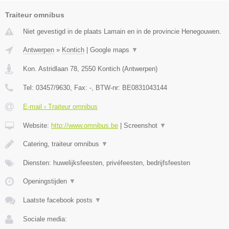
Traiteur omnibus
Niet gevestigd in de plaats Lamain en in de provincie Henegouwen.
Antwerpen
»
Kontich
|
Google maps
▼
Kon. Astridlaan 78
,
2550
Kontich
(
Antwerpen
)
Tel:
03457/9630
, Fax:
-
, BTW-nr:
BE0831043144
E-mail › Traiteur omnibus
Website:
http://www.omnibus.be
|
Screenshot
▼
Catering, traiteur omnibus
▼
Diensten: huwelijksfeesten, privéfeesten, bedrijfsfeesten
Openingstijden
▼
Laatste facebook posts
▼
Sociale media: