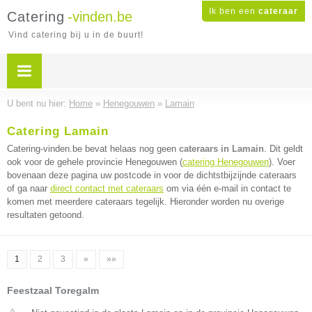
Ik ben een
cateraar
Catering
-vinden.be
Vind catering bij u in de buurt!
U bent nu hier:
Home
»
Henegouwen
»
Lamain
Catering Lamain
Catering-vinden.be bevat helaas nog geen
cateraars in Lamain
. Dit geldt
ook voor de gehele provincie Henegouwen (
catering Henegouwen
). Voer
bovenaan deze pagina uw postcode in voor de dichtstbijzijnde cateraars
of ga naar
direct contact met cateraars
om via één e-mail in contact te
komen met meerdere cateraars tegelijk. Hieronder worden nu overige
resultaten getoond.
1
2
3
»
»»
Feestzaal Toregalm