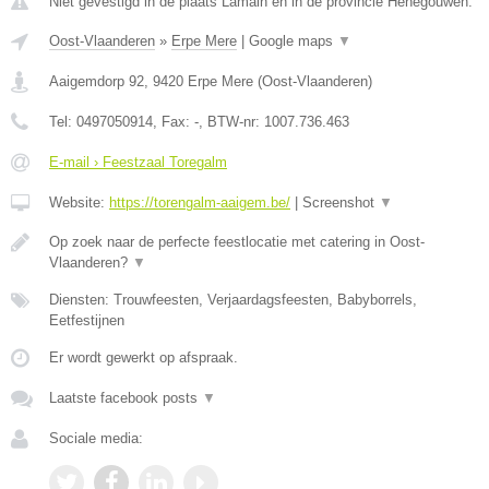
Niet gevestigd in de plaats Lamain en in de provincie Henegouwen.
Oost-Vlaanderen
»
Erpe Mere
|
Google maps
▼
Aaigemdorp 92
,
9420
Erpe Mere
(
Oost-Vlaanderen
)
Tel:
0497050914
, Fax:
-
, BTW-nr:
1007.736.463
E-mail › Feestzaal Toregalm
Website:
https://torengalm-aaigem.be/
|
Screenshot
▼
Op zoek naar de perfecte feestlocatie met catering in Oost-
Vlaanderen?
▼
Diensten: Trouwfeesten, Verjaardagsfeesten, Babyborrels,
Eetfestijnen
Er wordt gewerkt op afspraak.
Laatste facebook posts
▼
Sociale media: