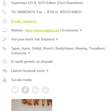
Vaartstraat 121 B
,
9270
Kalken
(
Oost-Vlaanderen
)
Tel:
0489979474
, Fax:
-
, BTW-nr:
BE0747468637
E-mail › Surpresa
Website:
https://www.surpresa.be
|
Screenshot
▼
Vier jouw event met Surpresa!
▼
Tapas, Apero, Ontbijt, Brunch, Bedrijfsfeest, Meeting, Trouwfeest,
Communie
▼
Er wordt gewerkt op afspraak.
Laatste facebook posts
▼
Sociale media: