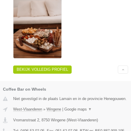
BEKIJK VOLLEDIG PROFIEL
Coffee Bar on Wheels
Niet gevestigd in de plaats Lamain en in de provincie Henegouwen.
West-Vlaanderen
»
Wingene
|
Google maps
▼
Vromanstraat 2
,
8750
Wingene
(
West-Vlaanderen
)
Tel:
0496 53 02 05
, Fax:
051 62 07 08
, BTW-nr:
BE0 887 909 195