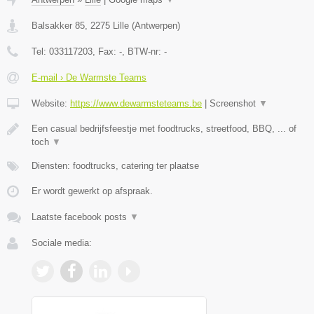
Balsakker 85
,
2275
Lille
(
Antwerpen
)
Tel:
033117203
, Fax:
-
, BTW-nr:
-
E-mail › De Warmste Teams
Website:
https://www.dewarmsteteams.be
|
Screenshot
▼
Een casual bedrijfsfeestje met foodtrucks, streetfood, BBQ, ... of
toch
▼
Diensten: foodtrucks, catering ter plaatse
Er wordt gewerkt op afspraak.
Laatste facebook posts
▼
Sociale media: