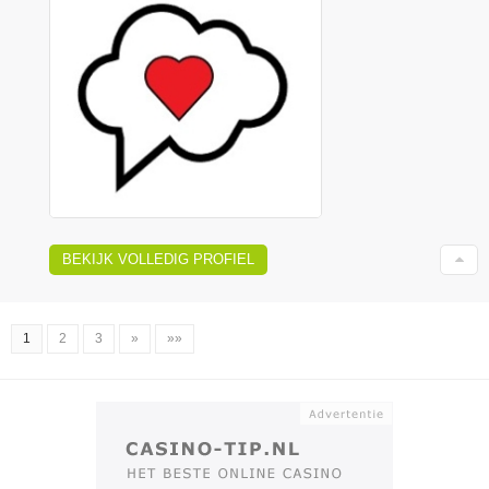
BEKIJK VOLLEDIG PROFIEL
1
2
3
»
»»