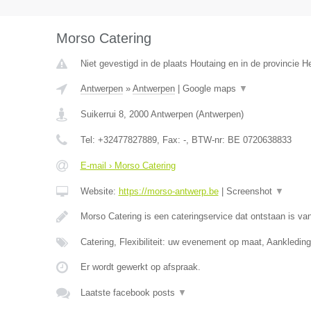
Morso Catering
Niet gevestigd in de plaats Houtaing en in de provincie 
Antwerpen
»
Antwerpen
|
Google maps
▼
Suikerrui 8
,
2000
Antwerpen
(
Antwerpen
)
Tel:
+32477827889
, Fax:
-
, BTW-nr:
BE 0720638833
E-mail › Morso Catering
Website:
https://morso-antwerp.be
|
Screenshot
▼
Morso Catering is een cateringservice dat ontstaan is van
Catering, Flexibiliteit: uw evenement op maat, Aankledin
Er wordt gewerkt op afspraak.
Laatste facebook posts
▼