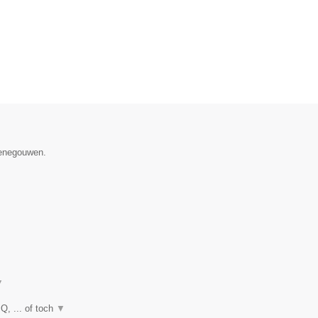
Henegouwen.
▼
Q, ... of toch
▼