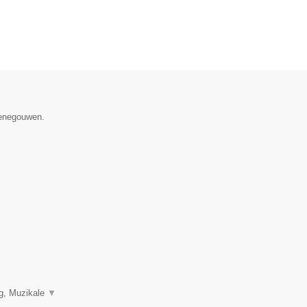
Henegouwen.
ng, Muzikale
▼