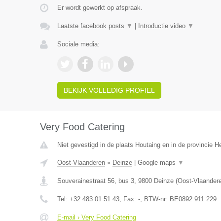
Er wordt gewerkt op afspraak.
Laatste facebook posts
▼
|
Introductie video
▼
Sociale media:
BEKIJK VOLLEDIG PROFIEL
Very Food Catering
Niet gevestigd in de plaats Houtaing en in de provincie 
Oost-Vlaanderen
»
Deinze
|
Google maps
▼
Souverainestraat 56, bus 3
,
9800
Deinze
(
Oost-Vlaander
Tel:
+32 483 01 51 43
, Fax:
-
, BTW-nr:
BE0892 911 229
E-mail › Very Food Catering