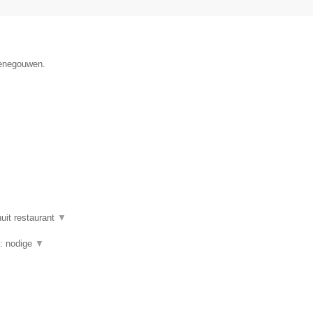
Henegouwen.
uit restaurant
▼
g: nodige
▼