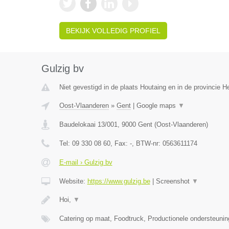
BEKIJK VOLLEDIG PROFIEL
Gulzig bv
Niet gevestigd in de plaats Houtaing en in de provincie 
Oost-Vlaanderen
»
Gent
|
Google maps
▼
Baudelokaai 13/001
,
9000
Gent
(
Oost-Vlaanderen
)
Tel:
09 330 08 60
, Fax:
-
, BTW-nr:
0563611174
E-mail › Gulzig bv
Website:
https://www.gulzig.be
|
Screenshot
▼
Hoi,
▼
Catering op maat, Foodtruck, Productionele ondersteuni