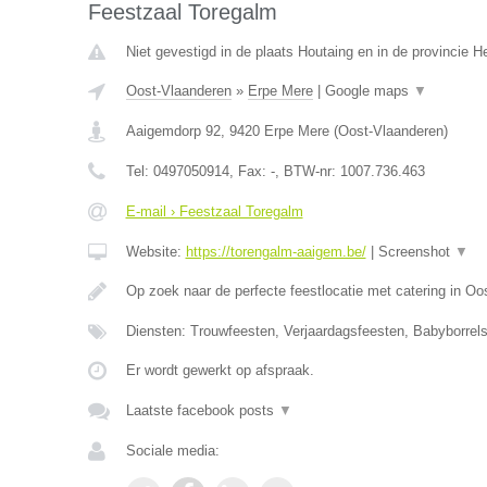
Feestzaal Toregalm
Niet gevestigd in de plaats Houtaing en in de provincie 
Oost-Vlaanderen
»
Erpe Mere
|
Google maps
▼
Aaigemdorp 92
,
9420
Erpe Mere
(
Oost-Vlaanderen
)
Tel:
0497050914
, Fax:
-
, BTW-nr:
1007.736.463
E-mail › Feestzaal Toregalm
Website:
https://torengalm-aaigem.be/
|
Screenshot
▼
Op zoek naar de perfecte feestlocatie met catering in O
Diensten: Trouwfeesten, Verjaardagsfeesten, Babyborrels
Er wordt gewerkt op afspraak.
Laatste facebook posts
▼
Sociale media: