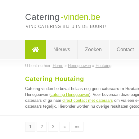
Catering
-vinden.be
VIND CATERING BIJ U IN DE BUURT!
Nieuws
Zoeken
Contact
U bent nu hier:
Home
»
Henegouwen
»
Houtaing
Catering Houtaing
Catering-vinden.be bevat helaas nog geen
cateraars in Houtai
Henegouwen (
catering Henegouwen
). Voer bovenaan deze pagin
cateraars of ga naar
direct contact met cateraars
om via één e-
cateraars tegelijk. Hieronder worden nu overige resultaten geto
1
2
3
»
»»