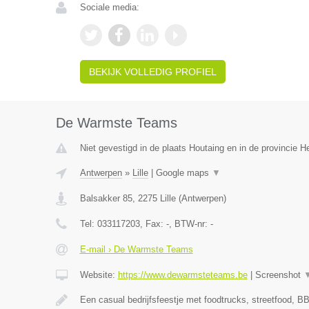
Sociale media:
BEKIJK VOLLEDIG PROFIEL
De Warmste Teams
Niet gevestigd in de plaats Houtaing en in de provincie 
Antwerpen
»
Lille
|
Google maps
▼
Balsakker 85
,
2275
Lille
(
Antwerpen
)
Tel:
033117203
, Fax:
-
, BTW-nr:
-
E-mail › De Warmste Teams
Website:
https://www.dewarmsteteams.be
|
Screenshot
Een casual bedrijfsfeestje met foodtrucks, streetfood, BB