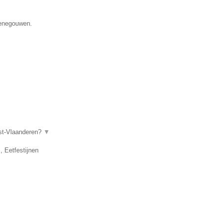
Henegouwen.
ost-Vlaanderen?
▼
, Eetfestijnen