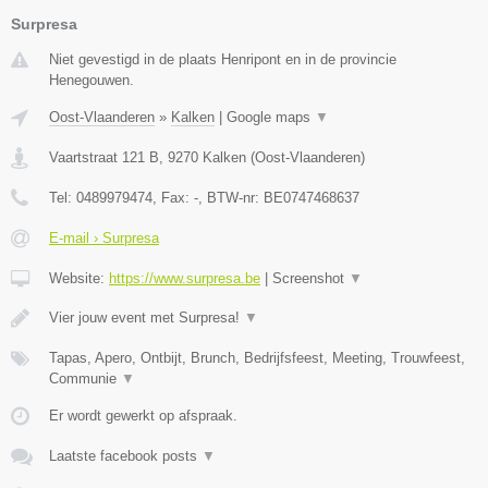
Surpresa
Niet gevestigd in de plaats Henripont en in de provincie
Henegouwen.
Oost-Vlaanderen
»
Kalken
|
Google maps
▼
Vaartstraat 121 B
,
9270
Kalken
(
Oost-Vlaanderen
)
Tel:
0489979474
, Fax:
-
, BTW-nr:
BE0747468637
E-mail › Surpresa
Website:
https://www.surpresa.be
|
Screenshot
▼
Vier jouw event met Surpresa!
▼
Tapas, Apero, Ontbijt, Brunch, Bedrijfsfeest, Meeting, Trouwfeest,
Communie
▼
Er wordt gewerkt op afspraak.
Laatste facebook posts
▼