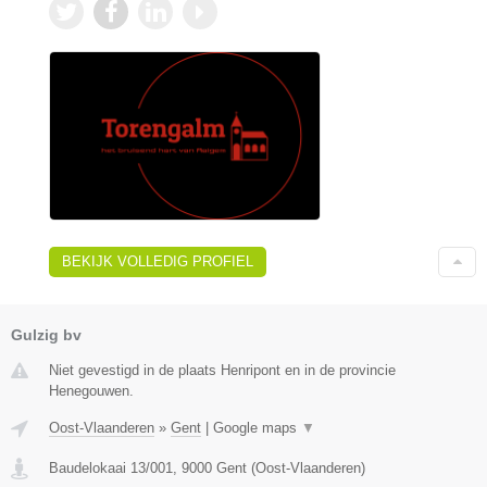
BEKIJK VOLLEDIG PROFIEL
Gulzig bv
Niet gevestigd in de plaats Henripont en in de provincie
Henegouwen.
Oost-Vlaanderen
»
Gent
|
Google maps
▼
Baudelokaai 13/001
,
9000
Gent
(
Oost-Vlaanderen
)