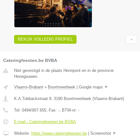
BEKIJK VOLLEDIG PROFIEL
Cateringfeesten.be BVBA
Niet gevestigd in de plaats Henripont en in de provincie
Henegouwen.
Vlaams-Brabant
»
Boortmeerbeek
|
Google maps
▼
K.A.Tobbackstraat 9
,
3190
Boortmeerbeek
(
Vlaams-Brabant
)
Tel:
0494/907.655
, Fax:
-
, BTW-nr:
-
E-mail › Cateringfeesten.be BVBA
Website:
https://www.cateringfeesten.be
|
Screenshot
▼