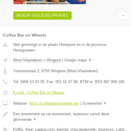
BEKIJK VOLLEDIG PROFIEL
Coffee Bar on Wheels
Niet gevestigd in de plaats Henripont en in de provincie
Henegouwen.
West-Vlaanderen
»
Wingene
|
Google maps
▼
Vromanstraat 2
,
8750
Wingene
(
West-Vlaanderen
)
Tel:
0496 53 02 05
, Fax:
051 62 07 08
, BTW-nr:
BE0 887 909 195
E-mail › Coffee Bar on Wheels
Website:
https://coffeebaronwheels.be/
|
Screenshot
▼
Een evenement op uw evenement, espresso vanuit deze
glimmende
▼
Koffie, thee, cappuccino, barista, chocolademelk, espresso, Latte