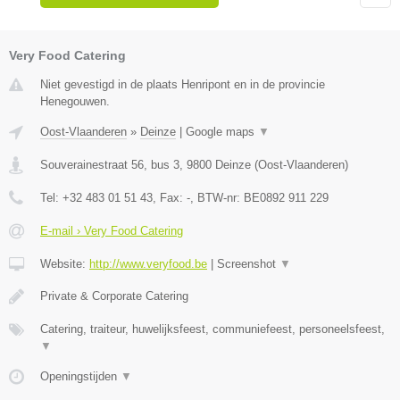
Very Food Catering
Niet gevestigd in de plaats Henripont en in de provincie
Henegouwen.
Oost-Vlaanderen
»
Deinze
|
Google maps
▼
Souverainestraat 56, bus 3
,
9800
Deinze
(
Oost-Vlaanderen
)
Tel:
+32 483 01 51 43
, Fax:
-
, BTW-nr:
BE0892 911 229
E-mail › Very Food Catering
Website:
http://www.veryfood.be
|
Screenshot
▼
Private & Corporate Catering
Catering, traiteur, huwelijksfeest, communiefeest, personeelsfeest,
▼
Openingstijden
▼