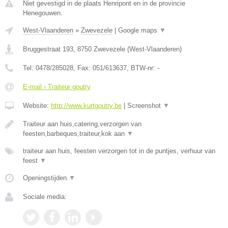
Niet gevestigd in de plaats Henripont en in de provincie
Henegouwen.
West-Vlaanderen
»
Zwevezele
|
Google maps
▼
Bruggestraat 193
,
8750
Zwevezele
(
West-Vlaanderen
)
Tel:
0478/285028
, Fax:
051/613637
, BTW-nr:
-
E-mail › Traiteur goutry
Website:
http://www.kurtgoutry.be
|
Screenshot
▼
Traiteur aan huis,catering,verzorgen van
feesten,barbeques,traiteur,kok aan
▼
traiteur aan huis, feesten verzorgen tot in de puntjes, verhuur van
feest
▼
Openingstijden
▼
Sociale media: