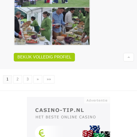
BEKIJK VOLLEDIG PROFIEL
1
2
3
»
»»