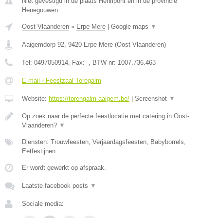
Niet gevestigd in de plaats Henripont en in de provincie
Henegouwen.
Oost-Vlaanderen
»
Erpe Mere
|
Google maps
▼
Aaigemdorp 92
,
9420
Erpe Mere
(
Oost-Vlaanderen
)
Tel:
0497050914
, Fax:
-
, BTW-nr:
1007.736.463
E-mail › Feestzaal Toregalm
Website:
https://torengalm-aaigem.be/
|
Screenshot
▼
Op zoek naar de perfecte feestlocatie met catering in Oost-
Vlaanderen?
▼
Diensten: Trouwfeesten, Verjaardagsfeesten, Babyborrels,
Eetfestijnen
Er wordt gewerkt op afspraak.
Laatste facebook posts
▼
Sociale media: