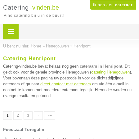
Ik ben een
cateraar
Catering
-vinden.be
Vind catering bij u in de buurt!
U bent nu hier:
Home
»
Henegouwen
»
Henripont
Catering Henripont
Catering-vinden.be bevat helaas nog geen
cateraars in Henripont
. Dit
geldt ook voor de gehele provincie Henegouwen (
catering Henegouwen
).
Voer bovenaan deze pagina uw postcode in voor de dichtstbijzijnde
cateraars of ga naar
direct contact met cateraars
om via één e-mail in
contact te komen met meerdere cateraars tegelijk. Hieronder worden nu
overige resultaten getoond.
1
2
3
»
»»
Feestzaal Toregalm