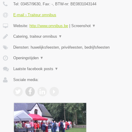
Tel:
03457/9630
, Fax:
-
, BTW-nr:
BE0831043144
E-mail › Traiteur omnibus
Website:
http://www.omnibus.be
|
Screenshot
▼
Catering, traiteur omnibus
▼
Diensten: huwelijksfeesten, privéfeesten, bedrijfsfeesten
Openingstijden
▼
Laatste facebook posts
▼
Sociale media: