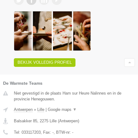
BEKIJK VOLLEDIG PROFIEL
De Warmste Teams
Niet gevestigd in de plaats Ham sur Heure Nalinnes en in de
provincie Henegouwen.
Antwerpen
»
Lille
|
Google maps
▼
Balsakker 85
,
2275
Lille
(
Antwerpen
)
Tel:
033117203
, Fax:
-
, BTW-nr:
-