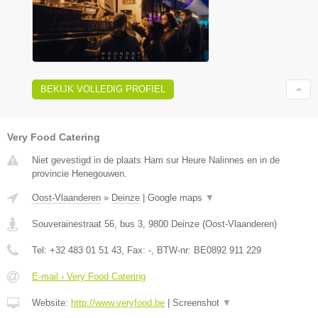
BEKIJK VOLLEDIG PROFIEL
Very Food Catering
Niet gevestigd in de plaats Ham sur Heure Nalinnes en in de
provincie Henegouwen.
Oost-Vlaanderen
»
Deinze
|
Google maps
▼
Souverainestraat 56, bus 3
,
9800
Deinze
(
Oost-Vlaanderen
)
Tel:
+32 483 01 51 43
, Fax:
-
, BTW-nr:
BE0892 911 229
E-mail › Very Food Catering
Website:
http://www.veryfood.be
|
Screenshot
▼