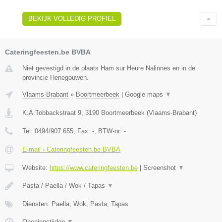
BEKIJK VOLLEDIG PROFIEL
Cateringfeesten.be BVBA
Niet gevestigd in de plaats Ham sur Heure Nalinnes en in de
provincie Henegouwen.
Vlaams-Brabant
»
Boortmeerbeek
|
Google maps
▼
K.A.Tobbackstraat 9
,
3190
Boortmeerbeek
(
Vlaams-Brabant
)
Tel:
0494/907.655
, Fax:
-
, BTW-nr:
-
E-mail › Cateringfeesten.be BVBA
Website:
https://www.cateringfeesten.be
|
Screenshot
▼
Pasta / Paella / Wok / Tapas
▼
Diensten: Paella, Wok, Pasta, Tapas
Openingstijden
▼