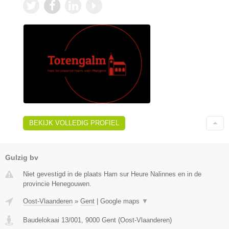
BEKIJK VOLLEDIG PROFIEL
Gulzig bv
Niet gevestigd in de plaats Ham sur Heure Nalinnes en in de
provincie Henegouwen.
Oost-Vlaanderen
»
Gent
|
Google maps
▼
Baudelokaai 13/001
,
9000
Gent
(
Oost-Vlaanderen
)