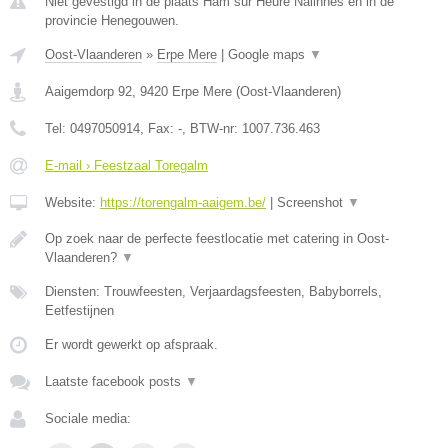
Niet gevestigd in de plaats Ham sur Heure Nalinnes en in de
provincie Henegouwen.
Oost-Vlaanderen
»
Erpe Mere
|
Google maps
▼
Aaigemdorp 92
,
9420
Erpe Mere
(
Oost-Vlaanderen
)
Tel:
0497050914
, Fax:
-
, BTW-nr:
1007.736.463
E-mail › Feestzaal Toregalm
Website:
https://torengalm-aaigem.be/
|
Screenshot
▼
Op zoek naar de perfecte feestlocatie met catering in Oost-
Vlaanderen?
▼
Diensten: Trouwfeesten, Verjaardagsfeesten, Babyborrels,
Eetfestijnen
Er wordt gewerkt op afspraak.
Laatste facebook posts
▼
Sociale media: