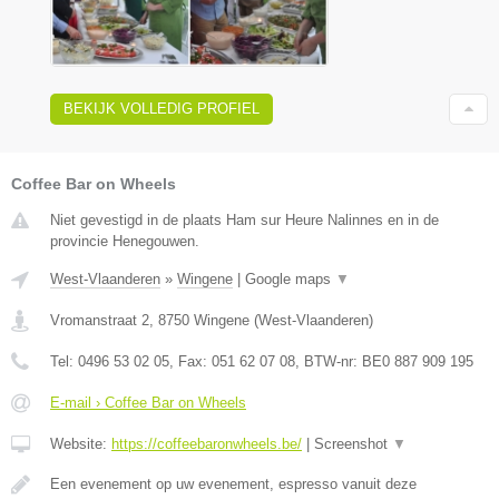
BEKIJK VOLLEDIG PROFIEL
Coffee Bar on Wheels
Niet gevestigd in de plaats Ham sur Heure Nalinnes en in de
provincie Henegouwen.
West-Vlaanderen
»
Wingene
|
Google maps
▼
Vromanstraat 2
,
8750
Wingene
(
West-Vlaanderen
)
Tel:
0496 53 02 05
, Fax:
051 62 07 08
, BTW-nr:
BE0 887 909 195
E-mail › Coffee Bar on Wheels
Website:
https://coffeebaronwheels.be/
|
Screenshot
▼
Een evenement op uw evenement, espresso vanuit deze