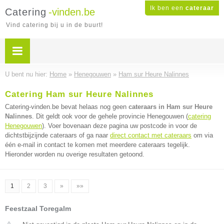
Ik ben een
cateraar
Catering
-vinden.be
Vind catering bij u in de buurt!
U bent nu hier:
Home
»
Henegouwen
»
Ham sur Heure Nalinnes
Catering Ham sur Heure Nalinnes
Catering-vinden.be bevat helaas nog geen
cateraars in Ham sur Heure
Nalinnes
. Dit geldt ook voor de gehele provincie Henegouwen (
catering
Henegouwen
). Voer bovenaan deze pagina uw postcode in voor de
dichtstbijzijnde cateraars of ga naar
direct contact met cateraars
om via
één e-mail in contact te komen met meerdere cateraars tegelijk.
Hieronder worden nu overige resultaten getoond.
1
2
3
»
»»
Feestzaal Toregalm