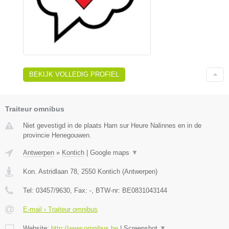
BEKIJK VOLLEDIG PROFIEL
Traiteur omnibus
Niet gevestigd in de plaats Ham sur Heure Nalinnes en in de
provincie Henegouwen.
Antwerpen
»
Kontich
|
Google maps
▼
Kon. Astridlaan 78
,
2550
Kontich
(
Antwerpen
)
Tel:
03457/9630
, Fax:
-
, BTW-nr:
BE0831043144
E-mail › Traiteur omnibus
Website:
http://www.omnibus.be
|
Screenshot
▼