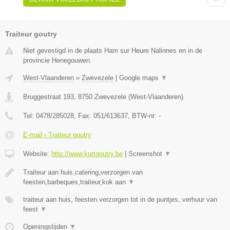
Traiteur goutry
Niet gevestigd in de plaats Ham sur Heure Nalinnes en in de
provincie Henegouwen.
West-Vlaanderen
»
Zwevezele
|
Google maps
▼
Bruggestraat 193
,
8750
Zwevezele
(
West-Vlaanderen
)
Tel:
0478/285028
, Fax:
051/613637
, BTW-nr:
-
E-mail › Traiteur goutry
Website:
http://www.kurtgoutry.be
|
Screenshot
▼
Traiteur aan huis,catering,verzorgen van
feesten,barbeques,traiteur,kok aan
▼
traiteur aan huis, feesten verzorgen tot in de puntjes, verhuur van
feest
▼
Openingstijden
▼