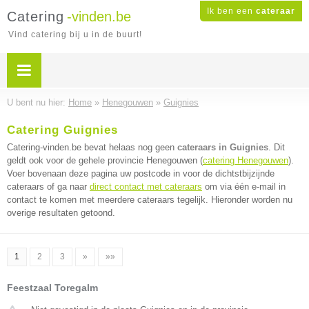
Ik ben een
cateraar
Catering
-vinden.be
Vind catering bij u in de buurt!
U bent nu hier:
Home
»
Henegouwen
»
Guignies
Catering Guignies
Catering-vinden.be bevat helaas nog geen
cateraars in Guignies
. Dit
geldt ook voor de gehele provincie Henegouwen (
catering Henegouwen
).
Voer bovenaan deze pagina uw postcode in voor de dichtstbijzijnde
cateraars of ga naar
direct contact met cateraars
om via één e-mail in
contact te komen met meerdere cateraars tegelijk. Hieronder worden nu
overige resultaten getoond.
1
2
3
»
»»
Feestzaal Toregalm