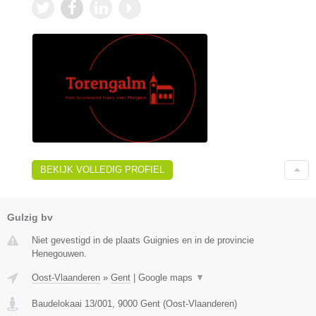
BEKIJK VOLLEDIG PROFIEL
Gulzig bv
Niet gevestigd in de plaats Guignies en in de provincie
Henegouwen.
Oost-Vlaanderen
»
Gent
|
Google maps
▼
Baudelokaai 13/001
,
9000
Gent
(
Oost-Vlaanderen
)