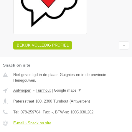
BEKIJK VOLLEDIG PROFIEL
Snack on site
Niet gevestigd in de plaats Guignies en in de provincie
Henegouwen.
Antwerpen
»
Turnhout
|
Google maps
▼
Patersstraat 100
,
2300
Turnhout
(
Antwerpen
)
Tel:
078-259704
, Fax:
-
, BTW-nr:
1005.030.262
E-mail › Snack on site