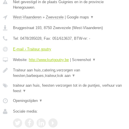
Niet gevestigd in de plaats Guignies en in de provincie
Henegouwen.
West-Vlaanderen
»
Zwevezele
|
Google maps
▼
Bruggestraat 193
,
8750
Zwevezele
(
West-Vlaanderen
)
Tel:
0478/285028
, Fax:
051/613637
, BTW-nr:
-
E-mail › Traiteur goutry
Website:
http://www.kurtgoutry.be
|
Screenshot
▼
Traiteur aan huis,catering,verzorgen van
feesten,barbeques,traiteur,kok aan
▼
traiteur aan huis, feesten verzorgen tot in de puntjes, verhuur van
feest
▼
Openingstijden
▼
Sociale media: