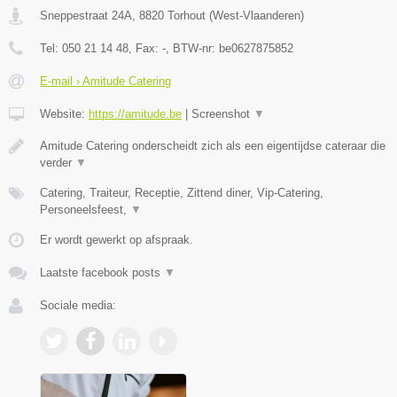
Sneppestraat 24A
,
8820
Torhout
(
West-Vlaanderen
)
Tel:
050 21 14 48
, Fax:
-
, BTW-nr:
be0627875852
E-mail › Amitude Catering
Website:
https://amitude.be
|
Screenshot
▼
Amitude Catering onderscheidt zich als een eigentijdse cateraar die
verder
▼
Catering, Traiteur, Receptie, Zittend diner, Vip-Catering,
Personeelsfeest,
▼
Er wordt gewerkt op afspraak.
Laatste facebook posts
▼
Sociale media: