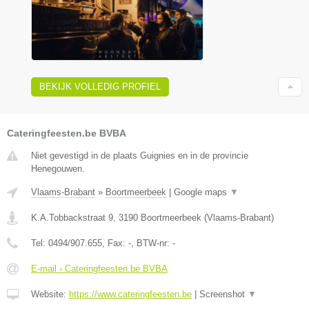
BEKIJK VOLLEDIG PROFIEL
Cateringfeesten.be BVBA
Niet gevestigd in de plaats Guignies en in de provincie
Henegouwen.
Vlaams-Brabant
»
Boortmeerbeek
|
Google maps
▼
K.A.Tobbackstraat 9
,
3190
Boortmeerbeek
(
Vlaams-Brabant
)
Tel:
0494/907.655
, Fax:
-
, BTW-nr:
-
E-mail › Cateringfeesten.be BVBA
Website:
https://www.cateringfeesten.be
|
Screenshot
▼