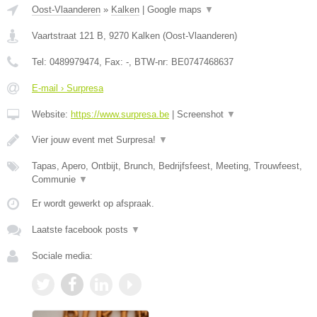
Oost-Vlaanderen
»
Kalken
|
Google maps
▼
Vaartstraat 121 B
,
9270
Kalken
(
Oost-Vlaanderen
)
Tel:
0489979474
, Fax:
-
, BTW-nr:
BE0747468637
E-mail › Surpresa
Website:
https://www.surpresa.be
|
Screenshot
▼
Vier jouw event met Surpresa!
▼
Tapas, Apero, Ontbijt, Brunch, Bedrijfsfeest, Meeting, Trouwfeest,
Communie
▼
Er wordt gewerkt op afspraak.
Laatste facebook posts
▼
Sociale media: