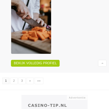
BEKIJK VOLLEDIG PROFIEL
1
2
3
»
»»