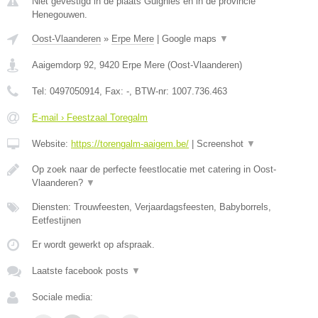
Niet gevestigd in de plaats Guignies en in de provincie
Henegouwen.
Oost-Vlaanderen
»
Erpe Mere
|
Google maps
▼
Aaigemdorp 92
,
9420
Erpe Mere
(
Oost-Vlaanderen
)
Tel:
0497050914
, Fax:
-
, BTW-nr:
1007.736.463
E-mail › Feestzaal Toregalm
Website:
https://torengalm-aaigem.be/
|
Screenshot
▼
Op zoek naar de perfecte feestlocatie met catering in Oost-
Vlaanderen?
▼
Diensten: Trouwfeesten, Verjaardagsfeesten, Babyborrels,
Eetfestijnen
Er wordt gewerkt op afspraak.
Laatste facebook posts
▼
Sociale media: