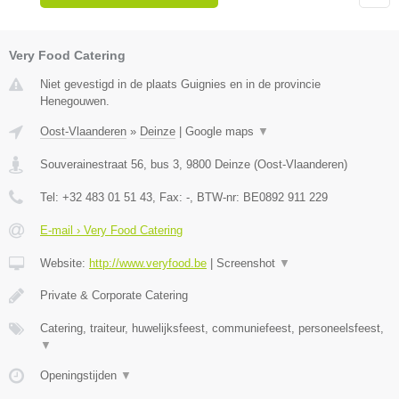
Very Food Catering
Niet gevestigd in de plaats Guignies en in de provincie
Henegouwen.
Oost-Vlaanderen
»
Deinze
|
Google maps
▼
Souverainestraat 56, bus 3
,
9800
Deinze
(
Oost-Vlaanderen
)
Tel:
+32 483 01 51 43
, Fax:
-
, BTW-nr:
BE0892 911 229
E-mail › Very Food Catering
Website:
http://www.veryfood.be
|
Screenshot
▼
Private & Corporate Catering
Catering, traiteur, huwelijksfeest, communiefeest, personeelsfeest,
▼
Openingstijden
▼