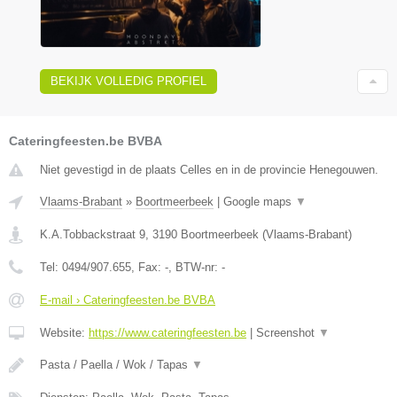
BEKIJK VOLLEDIG PROFIEL
Cateringfeesten.be BVBA
Niet gevestigd in de plaats Celles en in de provincie Henegouwen.
Vlaams-Brabant
»
Boortmeerbeek
|
Google maps
▼
K.A.Tobbackstraat 9
,
3190
Boortmeerbeek
(
Vlaams-Brabant
)
Tel:
0494/907.655
, Fax:
-
, BTW-nr:
-
E-mail › Cateringfeesten.be BVBA
Website:
https://www.cateringfeesten.be
|
Screenshot
▼
Pasta / Paella / Wok / Tapas
▼