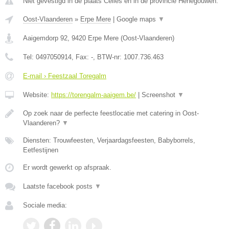
Niet gevestigd in de plaats Celles en in de provincie Henegouwen.
Oost-Vlaanderen
»
Erpe Mere
|
Google maps
▼
Aaigemdorp 92
,
9420
Erpe Mere
(
Oost-Vlaanderen
)
Tel:
0497050914
, Fax:
-
, BTW-nr:
1007.736.463
E-mail › Feestzaal Toregalm
Website:
https://torengalm-aaigem.be/
|
Screenshot
▼
Op zoek naar de perfecte feestlocatie met catering in Oost-
Vlaanderen?
▼
Diensten: Trouwfeesten, Verjaardagsfeesten, Babyborrels,
Eetfestijnen
Er wordt gewerkt op afspraak.
Laatste facebook posts
▼
Sociale media: