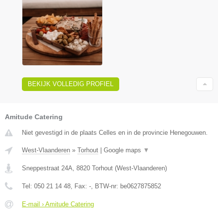
BEKIJK VOLLEDIG PROFIEL
Amitude Catering
Niet gevestigd in de plaats Celles en in de provincie Henegouwen.
West-Vlaanderen
»
Torhout
|
Google maps
▼
Sneppestraat 24A
,
8820
Torhout
(
West-Vlaanderen
)
Tel:
050 21 14 48
, Fax:
-
, BTW-nr:
be0627875852
E-mail › Amitude Catering