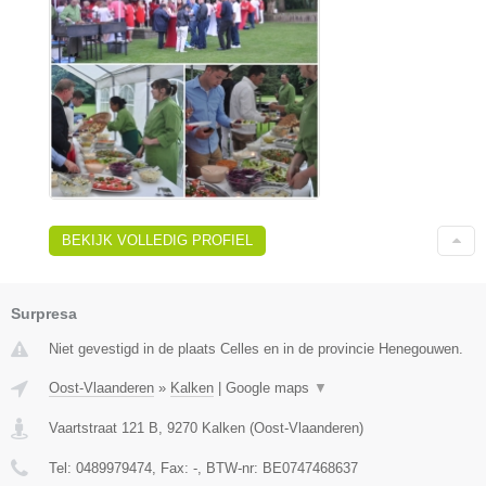
BEKIJK VOLLEDIG PROFIEL
Surpresa
Niet gevestigd in de plaats Celles en in de provincie Henegouwen.
Oost-Vlaanderen
»
Kalken
|
Google maps
▼
Vaartstraat 121 B
,
9270
Kalken
(
Oost-Vlaanderen
)
Tel:
0489979474
, Fax:
-
, BTW-nr:
BE0747468637