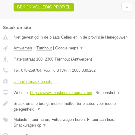
BEKIJK VOLLEDIG PROFIEL
Snack on site
Niet gevestigd in de plaats Celles en in de provincie Henegouwen.
Antwerpen
»
Turnhout
|
Google maps
▼
Patersstraat 100
,
2300
Turnhout
(
Antwerpen
)
Tel:
078-259704
, Fax:
-
, BTW-nr:
1005.030.262
E-mail › Snack on site
Website:
https://www.snackonsite.com/nl-be/
|
Screenshot
▼
Snack on site brengt mobiel frietkot ter plaatse voor iedere
gelegenheid.
▼
Mobiele frituur huren, Frituurwagen huren, Frituur aan huis,
Snackwagen op
▼