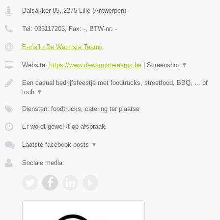
Balsakker 85
,
2275
Lille
(
Antwerpen
)
Tel:
033117203
, Fax:
-
, BTW-nr:
-
E-mail › De Warmste Teams
Website:
https://www.dewarmsteteams.be
|
Screenshot
▼
Een casual bedrijfsfeestje met foodtrucks, streetfood, BBQ, ... of
toch
▼
Diensten: foodtrucks, catering ter plaatse
Er wordt gewerkt op afspraak.
Laatste facebook posts
▼
Sociale media: