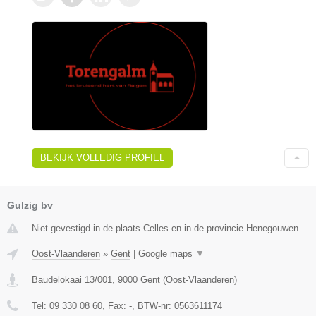
BEKIJK VOLLEDIG PROFIEL
Gulzig bv
Niet gevestigd in de plaats Celles en in de provincie Henegouwen.
Oost-Vlaanderen
»
Gent
|
Google maps
▼
Baudelokaai 13/001
,
9000
Gent
(
Oost-Vlaanderen
)
Tel:
09 330 08 60
, Fax:
-
, BTW-nr:
0563611174