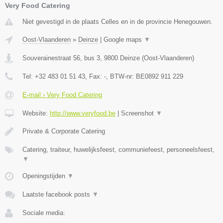
Very Food Catering
Niet gevestigd in de plaats Celles en in de provincie Henegouwen.
Oost-Vlaanderen
»
Deinze
|
Google maps
▼
Souverainestraat 56, bus 3
,
9800
Deinze
(
Oost-Vlaanderen
)
Tel:
+32 483 01 51 43
, Fax:
-
, BTW-nr:
BE0892 911 229
E-mail › Very Food Catering
Website:
http://www.veryfood.be
|
Screenshot
▼
Private & Corporate Catering
Catering, traiteur, huwelijksfeest, communiefeest, personeelsfeest,
▼
Openingstijden
▼
Laatste facebook posts
▼
Sociale media: