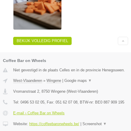
BEKIJK VOLLEDIG PROFIEL
Coffee Bar on Wheels
Niet gevestigd in de plaats Celles en in de provincie Henegouwen.
West-Vlaanderen
»
Wingene
|
Google maps
▼
Vromanstraat 2
,
8750
Wingene
(
West-Vlaanderen
)
Tel:
0496 53 02 05
, Fax:
051 62 07 08
, BTW-nr:
BE0 887 909 195
E-mail › Coffee Bar on Wheels
Website:
https://coffeebaronwheels.be/
|
Screenshot
▼