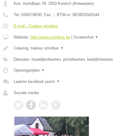
Kon. Astridlaan 78
,
2550
Kontich
(
Antwerpen
)
Tel:
03457/9630
, Fax:
-
, BTW-nr:
BE0831043144
E-mail › Traiteur omnibus
Website:
http://www.omnibus.be
|
Screenshot
▼
Catering, traiteur omnibus
▼
Diensten: huwelijksfeesten, privéfeesten, bedrijfsfeesten
Openingstijden
▼
Laatste facebook posts
▼
Sociale media: