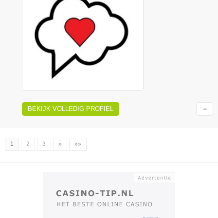
BEKIJK VOLLEDIG PROFIEL
1
2
3
»
»»