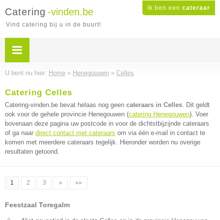
Ik ben een
cateraar
Catering
-vinden.be
Vind catering bij u in de buurt!
U bent nu hier:
Home
»
Henegouwen
»
Celles
Catering Celles
Catering-vinden.be bevat helaas nog geen
cateraars in Celles
. Dit geldt
ook voor de gehele provincie Henegouwen (
catering Henegouwen
). Voer
bovenaan deze pagina uw postcode in voor de dichtstbijzijnde cateraars
of ga naar
direct contact met cateraars
om via één e-mail in contact te
komen met meerdere cateraars tegelijk. Hieronder worden nu overige
resultaten getoond.
1
2
3
»
»»
Feestzaal Toregalm