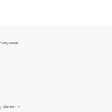
e Henegouwen.
ng, Muzikale
▼