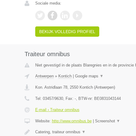
Sociale media:
BEKIJK VOLLEDIG PROFIEL
Traiteur omnibus
Niet gevestigd in de plaats Blaregnies en in de provinci
Antwerpen
»
Kontich
|
Google maps
▼
Kon. Astridlaan 78
,
2550
Kontich
(
Antwerpen
)
Tel:
03457/9630
, Fax:
-
, BTW-nr:
BE0831043144
E-mail › Traiteur omnibus
Website:
http://www.omnibus.be
|
Screenshot
▼
Catering, traiteur omnibus
▼