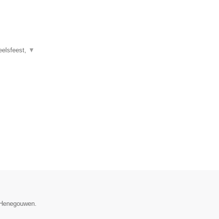
eelsfeest,
▼
e Henegouwen.