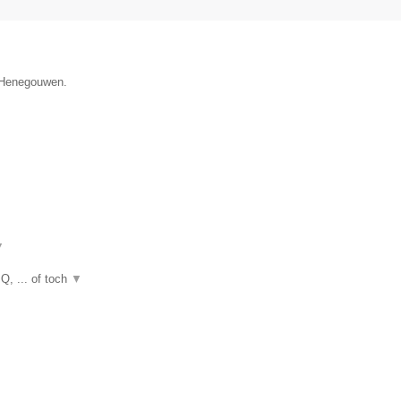
e Henegouwen.
▼
Q, ... of toch
▼