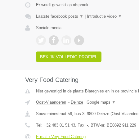
Er wordt gewerkt op afspraak.
Laatste facebook posts
▼
|
Introductie video
▼
Sociale media:
BEKIJK VOLLEDIG PROFIEL
Very Food Catering
Niet gevestigd in de plaats Blaregnies en in de provinci
Oost-Vlaanderen
»
Deinze
|
Google maps
▼
Souverainestraat 56, bus 3
,
9800
Deinze
(
Oost-Vlaander
Tel:
+32 483 01 51 43
, Fax:
-
, BTW-nr:
BE0892 911 229
E-mail › Very Food Catering