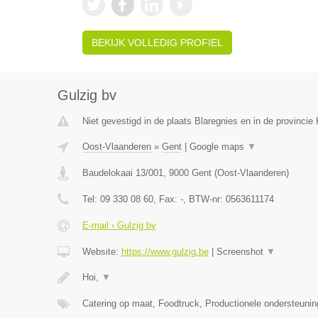
BEKIJK VOLLEDIG PROFIEL
Gulzig bv
Niet gevestigd in de plaats Blaregnies en in de provinci
Oost-Vlaanderen
»
Gent
|
Google maps
▼
Baudelokaai 13/001
,
9000
Gent
(
Oost-Vlaanderen
)
Tel:
09 330 08 60
, Fax:
-
, BTW-nr:
0563611174
E-mail › Gulzig bv
Website:
https://www.gulzig.be
|
Screenshot
▼
Hoi,
▼
Catering op maat, Foodtruck, Productionele ondersteuni