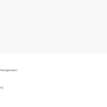
e Henegouwen.
en
)