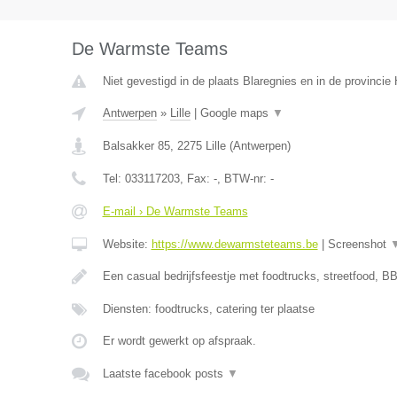
De Warmste Teams
Niet gevestigd in de plaats Blaregnies en in de provinci
Antwerpen
»
Lille
|
Google maps
▼
Balsakker 85
,
2275
Lille
(
Antwerpen
)
Tel:
033117203
, Fax:
-
, BTW-nr:
-
E-mail › De Warmste Teams
Website:
https://www.dewarmsteteams.be
|
Screenshot
Een casual bedrijfsfeestje met foodtrucks, streetfood, BB
Diensten: foodtrucks, catering ter plaatse
Er wordt gewerkt op afspraak.
Laatste facebook posts
▼