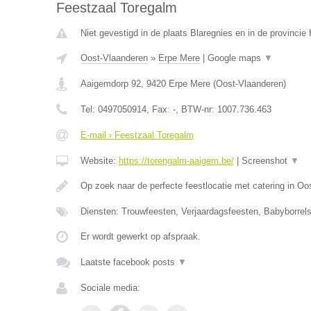
Feestzaal Toregalm
Niet gevestigd in de plaats Blaregnies en in de provinci
Oost-Vlaanderen
»
Erpe Mere
|
Google maps
▼
Aaigemdorp 92
,
9420
Erpe Mere
(
Oost-Vlaanderen
)
Tel:
0497050914
, Fax:
-
, BTW-nr:
1007.736.463
E-mail › Feestzaal Toregalm
Website:
https://torengalm-aaigem.be/
|
Screenshot
▼
Op zoek naar de perfecte feestlocatie met catering in O
Diensten: Trouwfeesten, Verjaardagsfeesten, Babyborrels
Er wordt gewerkt op afspraak.
Laatste facebook posts
▼
Sociale media: