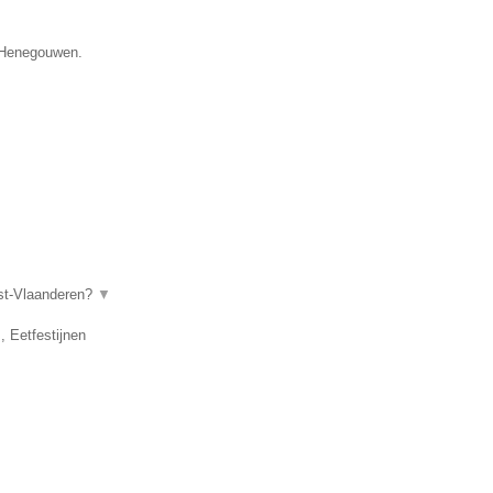
e Henegouwen.
ost-Vlaanderen?
▼
, Eetfestijnen