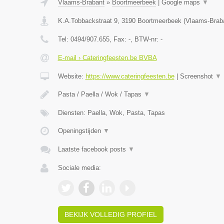
Vlaams-Brabant
»
Boortmeerbeek
|
Google maps
▼
K.A.Tobbackstraat 9
,
3190
Boortmeerbeek
(
Vlaams-Brab
Tel:
0494/907.655
, Fax:
-
, BTW-nr:
-
E-mail › Cateringfeesten.be BVBA
Website:
https://www.cateringfeesten.be
|
Screenshot
▼
Pasta / Paella / Wok / Tapas
▼
Diensten: Paella, Wok, Pasta, Tapas
Openingstijden
▼
Laatste facebook posts
▼
Sociale media:
BEKIJK VOLLEDIG PROFIEL