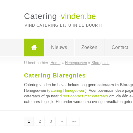
Catering
-vinden.be
VIND CATERING BIJ U IN DE BUURT!
Nieuws
Zoeken
Contact
U bent nu hier:
Home
»
Henegouwen
»
Blaregnies
Catering Blaregnies
Catering-vinden.be bevat helaas nog geen
cateraars in Blareg
Henegouwen (
catering Henegouwen
). Voer bovenaan deze pagin
cateraars of ga naar
direct contact met cateraars
om via één e-
cateraars tegelijk. Hieronder worden nu overige resultaten geto
1
2
3
»
»»