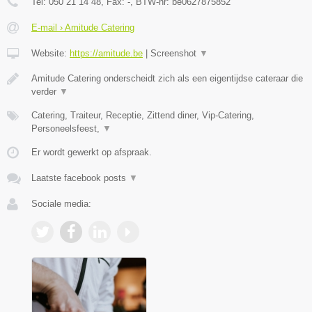
Tel:
050 21 14 48
, Fax:
-
, BTW-nr:
be0627875852
E-mail › Amitude Catering
Website:
https://amitude.be
|
Screenshot
▼
Amitude Catering onderscheidt zich als een eigentijdse cateraar die
verder
▼
Catering, Traiteur, Receptie, Zittend diner, Vip-Catering,
Personeelsfeest,
▼
Er wordt gewerkt op afspraak.
Laatste facebook posts
▼
Sociale media: