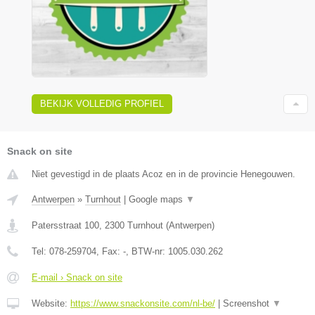
BEKIJK VOLLEDIG PROFIEL
Snack on site
Niet gevestigd in de plaats Acoz en in de provincie Henegouwen.
Antwerpen
»
Turnhout
|
Google maps
▼
Patersstraat 100
,
2300
Turnhout
(
Antwerpen
)
Tel:
078-259704
, Fax:
-
, BTW-nr:
1005.030.262
E-mail › Snack on site
Website:
https://www.snackonsite.com/nl-be/
|
Screenshot
▼