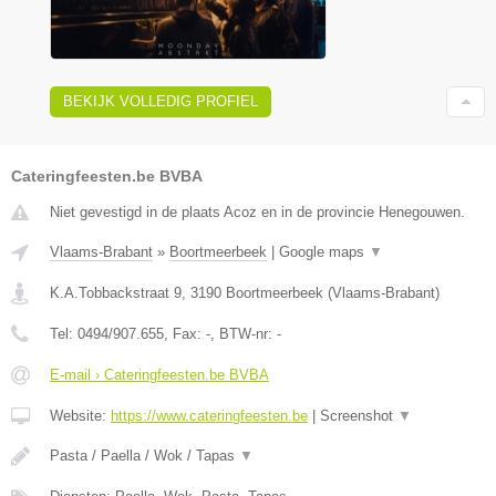
BEKIJK VOLLEDIG PROFIEL
Cateringfeesten.be BVBA
Niet gevestigd in de plaats Acoz en in de provincie Henegouwen.
Vlaams-Brabant
»
Boortmeerbeek
|
Google maps
▼
K.A.Tobbackstraat 9
,
3190
Boortmeerbeek
(
Vlaams-Brabant
)
Tel:
0494/907.655
, Fax:
-
, BTW-nr:
-
E-mail › Cateringfeesten.be BVBA
Website:
https://www.cateringfeesten.be
|
Screenshot
▼
Pasta / Paella / Wok / Tapas
▼