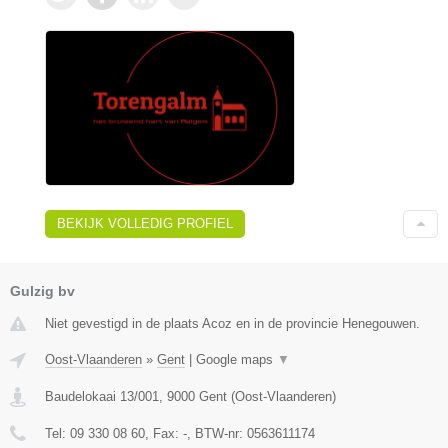
BEKIJK VOLLEDIG PROFIEL
Gulzig bv
Niet gevestigd in de plaats Acoz en in de provincie Henegouwen.
Oost-Vlaanderen
»
Gent
|
Google maps
▼
Baudelokaai 13/001
,
9000
Gent
(
Oost-Vlaanderen
)
Tel:
09 330 08 60
, Fax:
-
, BTW-nr:
0563611174