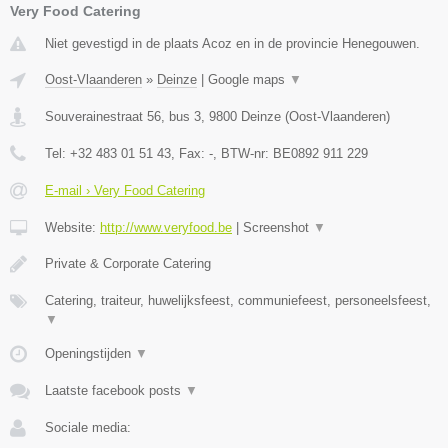
Very Food Catering
Niet gevestigd in de plaats Acoz en in de provincie Henegouwen.
Oost-Vlaanderen
»
Deinze
|
Google maps
▼
Souverainestraat 56, bus 3
,
9800
Deinze
(
Oost-Vlaanderen
)
Tel:
+32 483 01 51 43
, Fax:
-
, BTW-nr:
BE0892 911 229
E-mail › Very Food Catering
Website:
http://www.veryfood.be
|
Screenshot
▼
Private & Corporate Catering
Catering, traiteur, huwelijksfeest, communiefeest, personeelsfeest,
▼
Openingstijden
▼
Laatste facebook posts
▼
Sociale media: