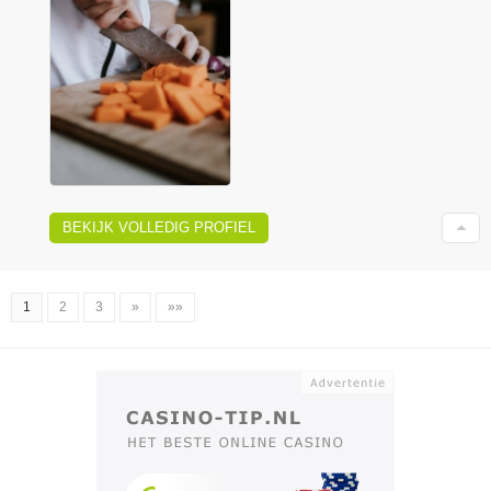
BEKIJK VOLLEDIG PROFIEL
1
2
3
»
»»