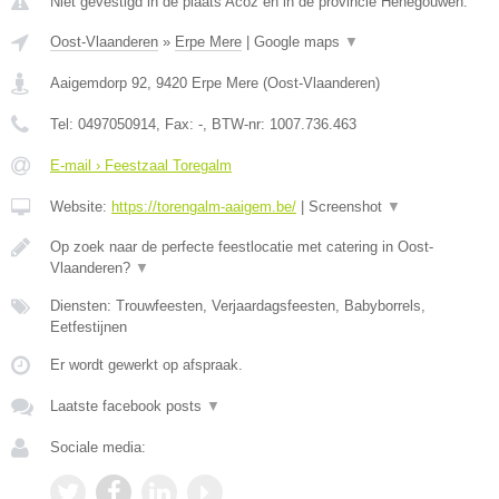
Niet gevestigd in de plaats Acoz en in de provincie Henegouwen.
Oost-Vlaanderen
»
Erpe Mere
|
Google maps
▼
Aaigemdorp 92
,
9420
Erpe Mere
(
Oost-Vlaanderen
)
Tel:
0497050914
, Fax:
-
, BTW-nr:
1007.736.463
E-mail › Feestzaal Toregalm
Website:
https://torengalm-aaigem.be/
|
Screenshot
▼
Op zoek naar de perfecte feestlocatie met catering in Oost-
Vlaanderen?
▼
Diensten: Trouwfeesten, Verjaardagsfeesten, Babyborrels,
Eetfestijnen
Er wordt gewerkt op afspraak.
Laatste facebook posts
▼
Sociale media: