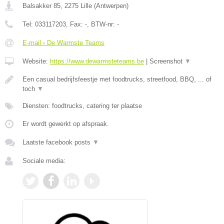
Balsakker 85
,
2275
Lille
(
Antwerpen
)
Tel:
033117203
, Fax:
-
, BTW-nr:
-
E-mail › De Warmste Teams
Website:
https://www.dewarmsteteams.be
|
Screenshot
▼
Een casual bedrijfsfeestje met foodtrucks, streetfood, BBQ, ... of
toch
▼
Diensten: foodtrucks, catering ter plaatse
Er wordt gewerkt op afspraak.
Laatste facebook posts
▼
Sociale media: