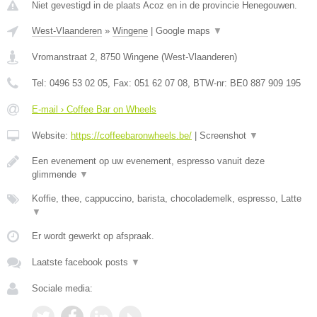
Niet gevestigd in de plaats Acoz en in de provincie Henegouwen.
West-Vlaanderen
»
Wingene
|
Google maps
▼
Vromanstraat 2
,
8750
Wingene
(
West-Vlaanderen
)
Tel:
0496 53 02 05
, Fax:
051 62 07 08
, BTW-nr:
BE0 887 909 195
E-mail › Coffee Bar on Wheels
Website:
https://coffeebaronwheels.be/
|
Screenshot
▼
Een evenement op uw evenement, espresso vanuit deze
glimmende
▼
Koffie, thee, cappuccino, barista, chocolademelk, espresso, Latte
▼
Er wordt gewerkt op afspraak.
Laatste facebook posts
▼
Sociale media: