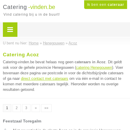
Ik ben een
cateraar
Catering
-vinden.be
Vind catering bij u in de buurt!
U bent nu hier:
Home
»
Henegouwen
»
Acoz
Catering Acoz
Catering-vinden.be bevat helaas nog geen
cateraars in Acoz
. Dit geldt
ook voor de gehele provincie Henegouwen (
catering Henegouwen
). Voer
bovenaan deze pagina uw postcode in voor de dichtstbijzijnde cateraars
of ga naar
direct contact met cateraars
om via één e-mail in contact te
komen met meerdere cateraars tegelijk. Hieronder worden nu overige
resultaten getoond.
1
2
3
»
»»
Feestzaal Toregalm