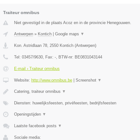
Traiteur omnibus
Niet gevestigd in de plaats Acoz en in de provincie Henegouwen.
Antwerpen
»
Kontich
|
Google maps
▼
Kon. Astridlaan 78
,
2550
Kontich
(
Antwerpen
)
Tel:
03457/9630
, Fax:
-
, BTW-nr:
BE0831043144
E-mail › Traiteur omnibus
Website:
http://www.omnibus.be
|
Screenshot
▼
Catering, traiteur omnibus
▼
Diensten: huwelijksfeesten, privéfeesten, bedrijfsfeesten
Openingstijden
▼
Laatste facebook posts
▼
Sociale media: