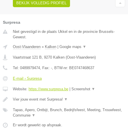
BEKIJK VOLLEDIG PROFIEL
Surpresa
Niet gevestigd in de plaats Ukkel en in de provincie Brussels-
Gewest.
Oost-Vlaanderen
»
Kalken
|
Google maps
▼
Vaartstraat 121 B
,
9270
Kalken
(
Oost-Vlaanderen
)
Tel:
0489979474
, Fax:
-
, BTW-nr:
BE0747468637
E-mail › Surpresa
Website:
https://www.surpresa.be
|
Screenshot
▼
Vier jouw event met Surpresa!
▼
Tapas, Apero, Ontbijt, Brunch, Bedrijfsfeest, Meeting, Trouwfeest,
Communie
▼
Er wordt gewerkt op afspraak.