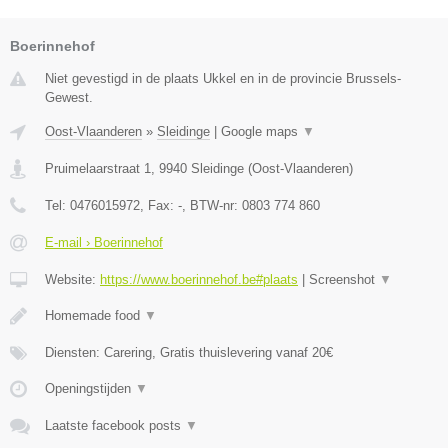
Boerinnehof
Niet gevestigd in de plaats Ukkel en in de provincie Brussels-
Gewest.
Oost-Vlaanderen
»
Sleidinge
|
Google maps
▼
Pruimelaarstraat 1
,
9940
Sleidinge
(
Oost-Vlaanderen
)
Tel:
0476015972
, Fax:
-
, BTW-nr:
0803 774 860
E-mail › Boerinnehof
Website:
https://www.boerinnehof.be#plaats
|
Screenshot
▼
Homemade food
▼
Diensten: Carering, Gratis thuislevering vanaf 20€
Openingstijden
▼
Laatste facebook posts
▼