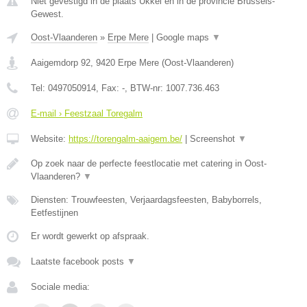
Niet gevestigd in de plaats Ukkel en in de provincie Brussels-
Gewest.
Oost-Vlaanderen
»
Erpe Mere
|
Google maps
▼
Aaigemdorp 92
,
9420
Erpe Mere
(
Oost-Vlaanderen
)
Tel:
0497050914
, Fax:
-
, BTW-nr:
1007.736.463
E-mail › Feestzaal Toregalm
Website:
https://torengalm-aaigem.be/
|
Screenshot
▼
Op zoek naar de perfecte feestlocatie met catering in Oost-
Vlaanderen?
▼
Diensten: Trouwfeesten, Verjaardagsfeesten, Babyborrels,
Eetfestijnen
Er wordt gewerkt op afspraak.
Laatste facebook posts
▼
Sociale media: