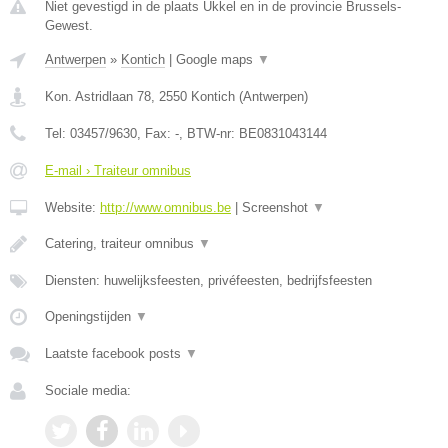
Niet gevestigd in de plaats Ukkel en in de provincie Brussels-
Gewest.
Antwerpen
»
Kontich
|
Google maps
▼
Kon. Astridlaan 78
,
2550
Kontich
(
Antwerpen
)
Tel:
03457/9630
, Fax:
-
, BTW-nr:
BE0831043144
E-mail › Traiteur omnibus
Website:
http://www.omnibus.be
|
Screenshot
▼
Catering, traiteur omnibus
▼
Diensten: huwelijksfeesten, privéfeesten, bedrijfsfeesten
Openingstijden
▼
Laatste facebook posts
▼
Sociale media: