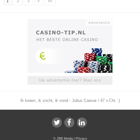
1
2
3
»
»»
Uw advertentie hier? Mail ons
Ik kwam, ik zocht, ik vond - Julius Caesar / 47 v.Chr. ;)
©
JBB Media
|
Privacy