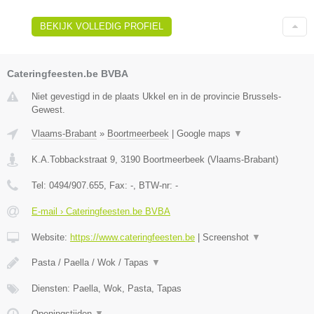
BEKIJK VOLLEDIG PROFIEL
Cateringfeesten.be BVBA
Niet gevestigd in de plaats Ukkel en in de provincie Brussels-
Gewest.
Vlaams-Brabant
»
Boortmeerbeek
|
Google maps
▼
K.A.Tobbackstraat 9
,
3190
Boortmeerbeek
(
Vlaams-Brabant
)
Tel:
0494/907.655
, Fax:
-
, BTW-nr:
-
E-mail › Cateringfeesten.be BVBA
Website:
https://www.cateringfeesten.be
|
Screenshot
▼
Pasta / Paella / Wok / Tapas
▼
Diensten: Paella, Wok, Pasta, Tapas
Openingstijden
▼