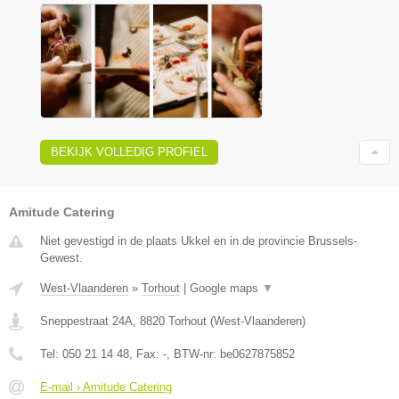
BEKIJK VOLLEDIG PROFIEL
Amitude Catering
Niet gevestigd in de plaats Ukkel en in de provincie Brussels-
Gewest.
West-Vlaanderen
»
Torhout
|
Google maps
▼
Sneppestraat 24A
,
8820
Torhout
(
West-Vlaanderen
)
Tel:
050 21 14 48
, Fax:
-
, BTW-nr:
be0627875852
E-mail › Amitude Catering