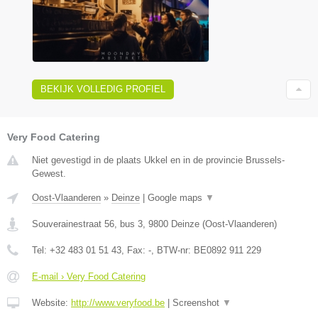
BEKIJK VOLLEDIG PROFIEL
Very Food Catering
Niet gevestigd in de plaats Ukkel en in de provincie Brussels-
Gewest.
Oost-Vlaanderen
»
Deinze
|
Google maps
▼
Souverainestraat 56, bus 3
,
9800
Deinze
(
Oost-Vlaanderen
)
Tel:
+32 483 01 51 43
, Fax:
-
, BTW-nr:
BE0892 911 229
E-mail › Very Food Catering
Website:
http://www.veryfood.be
|
Screenshot
▼