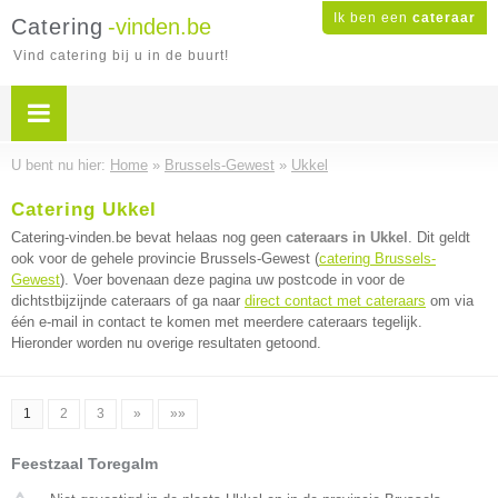
Ik ben een
cateraar
Catering
-vinden.be
Vind catering bij u in de buurt!
U bent nu hier:
Home
»
Brussels-Gewest
»
Ukkel
Catering Ukkel
Catering-vinden.be bevat helaas nog geen
cateraars in Ukkel
. Dit geldt
ook voor de gehele provincie Brussels-Gewest (
catering Brussels-
Gewest
). Voer bovenaan deze pagina uw postcode in voor de
dichtstbijzijnde cateraars of ga naar
direct contact met cateraars
om via
één e-mail in contact te komen met meerdere cateraars tegelijk.
Hieronder worden nu overige resultaten getoond.
1
2
3
»
»»
Feestzaal Toregalm