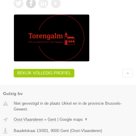
BEKIJK VOLLEDIG PROFIEL
Gulzig bv
Niet gevestigd in de plaats Ukkel en in de provincie Brussels-
Gewest.
Oost-Vlaanderen
»
Gent
|
Google maps
▼
Baudelokaai 13/001
,
9000
Gent
(
Oost-Vlaanderen
)