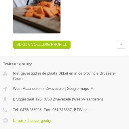
BEKIJK VOLLEDIG PROFIEL
Traiteur goutry
Niet gevestigd in de plaats Ukkel en in de provincie Brussels-
Gewest.
West-Vlaanderen
»
Zwevezele
|
Google maps
▼
Bruggestraat 193
,
8750
Zwevezele
(
West-Vlaanderen
)
Tel:
0478/285028
, Fax:
051/613637
, BTW-nr:
-
E-mail › Traiteur goutry