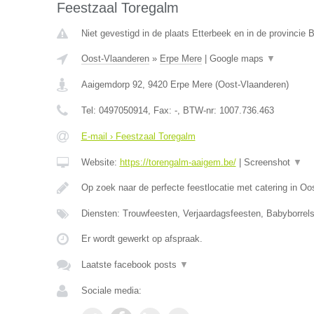
Feestzaal Toregalm
Niet gevestigd in de plaats Etterbeek en in de provincie
Oost-Vlaanderen
»
Erpe Mere
|
Google maps
▼
Aaigemdorp 92
,
9420
Erpe Mere
(
Oost-Vlaanderen
)
Tel:
0497050914
, Fax:
-
, BTW-nr:
1007.736.463
E-mail › Feestzaal Toregalm
Website:
https://torengalm-aaigem.be/
|
Screenshot
▼
Op zoek naar de perfecte feestlocatie met catering in O
Diensten: Trouwfeesten, Verjaardagsfeesten, Babyborrels
Er wordt gewerkt op afspraak.
Laatste facebook posts
▼
Sociale media: