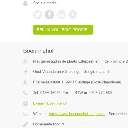
Sociale media:
BEKIJK VOLLEDIG PROFIEL
Boerinnehof
Niet gevestigd in de plaats Etterbeek en in de provincie
Oost-Vlaanderen
»
Sleidinge
|
Google maps
▼
Pruimelaarstraat 1
,
9940
Sleidinge
(
Oost-Vlaanderen
)
Tel:
0476015972
, Fax:
-
, BTW-nr:
0803 774 860
E-mail › Boerinnehof
Website:
https://www.boerinnehof.be#plaats
|
Screensho
Homemade food
▼