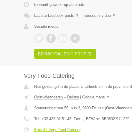
Er wordt gewerkt op afspraak.
Laatste facebook posts
▼
|
Introductie video
▼
Sociale media:
BEKIJK VOLLEDIG PROFIEL
Very Food Catering
Niet gevestigd in de plaats Etterbeek en in de provincie
Oost-Vlaanderen
»
Deinze
|
Google maps
▼
Souverainestraat 56, bus 3
,
9800
Deinze
(
Oost-Vlaander
Tel:
+32 483 01 51 43
, Fax:
-
, BTW-nr:
BE0892 911 229
E-mail › Very Food Catering