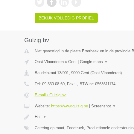
BEKIJK VOLLEDIG PROFIEL
Gulzig bv
Niet gevestigd in de plaats Etterbeek en in de provincie
Oost-Vlaanderen
»
Gent
|
Google maps
▼
Baudelokaai 13/001
,
9000
Gent
(
Oost-Vlaanderen
)
Tel:
09 330 08 60
, Fax:
-
, BTW-nr:
0563611174
E-mail › Gulzig bv
Website:
https://www.gulzig.be
|
Screenshot
▼
Hoi,
▼
Catering op maat, Foodtruck, Productionele ondersteuni