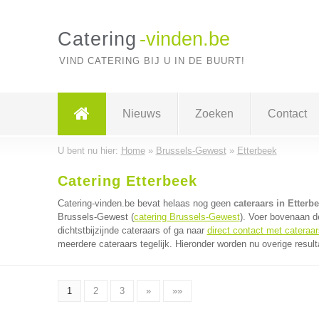
Catering
-vinden.be
VIND CATERING BIJ U IN DE BUURT!
Nieuws
Zoeken
Contact
U bent nu hier:
Home
»
Brussels-Gewest
»
Etterbeek
Catering Etterbeek
Catering-vinden.be bevat helaas nog geen
cateraars in Etterb
Brussels-Gewest (
catering Brussels-Gewest
). Voer bovenaan d
dichtstbijzijnde cateraars of ga naar
direct contact met cateraar
meerdere cateraars tegelijk. Hieronder worden nu overige resul
1
2
3
»
»»