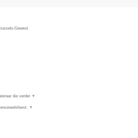
 Brussels-Gewest.
ateraar die verder
▼
 Personeelsfeest,
▼