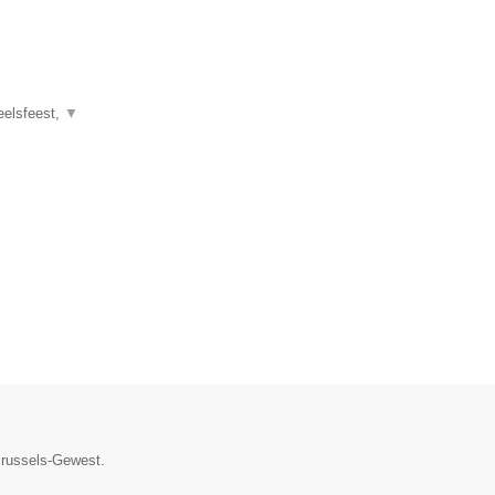
eelsfeest,
▼
 Brussels-Gewest.