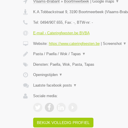
Vlaams-Brabant
»
Boortmeerbeek
|
Google maps
▼
K.A.Tobbackstraat 9
,
3190
Boortmeerbeek
(
Vlaams-Brab
Tel:
0494/907.655
, Fax:
-
, BTW-nr:
-
E-mail › Cateringfeesten.be BVBA
Website:
https://www.cateringfeesten.be
|
Screenshot
▼
Pasta / Paella / Wok / Tapas
▼
Diensten: Paella, Wok, Pasta, Tapas
Openingstijden
▼
Laatste facebook posts
▼
Sociale media:
BEKIJK VOLLEDIG PROFIEL