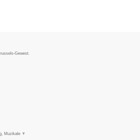
 Brussels-Gewest.
ng, Muzikale
▼