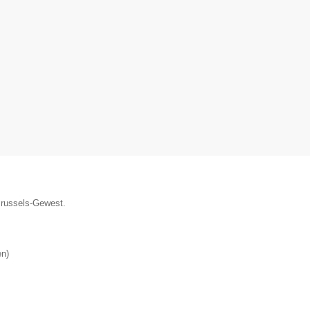
 Brussels-Gewest.
en
)