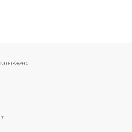
 Brussels-Gewest.
t
▼