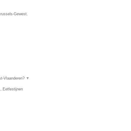
 Brussels-Gewest.
ost-Vlaanderen?
▼
, Eetfestijnen