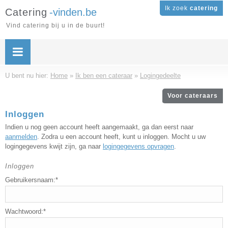
Ik zoek
catering
Catering
-vinden.be
Vind catering bij u in de buurt!
U bent nu hier:
Home
»
Ik ben een cateraar
»
Logingedeelte
Voor cateraars
Inloggen
Indien u nog geen account heeft aangemaakt, ga dan eerst naar
aanmelden
. Zodra u een account heeft, kunt u inloggen. Mocht u uw
logingegevens kwijt zijn, ga naar
logingegevens opvragen
.
Inloggen
Gebruikersnaam:*
Wachtwoord:*