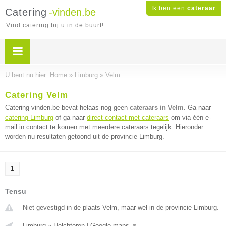
Ik ben een
cateraar
Catering
-vinden.be
Vind catering bij u in de buurt!
U bent nu hier:
Home
»
Limburg
»
Velm
Catering Velm
Catering-vinden.be bevat helaas nog geen
cateraars in Velm
. Ga naar
catering Limburg
of ga naar
direct contact met cateraars
om via één e-
mail in contact te komen met meerdere cateraars tegelijk. Hieronder
worden nu resultaten getoond uit de provincie Limburg.
1
Tensu
Niet gevestigd in de plaats Velm, maar wel in de provincie Limburg.
Limburg
»
Helchteren
|
Google maps
▼