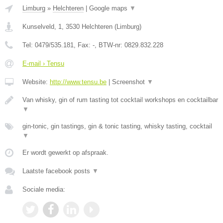
Limburg
»
Helchteren
|
Google maps
▼
Kunselveld, 1
,
3530
Helchteren
(
Limburg
)
Tel:
0479/535.181
, Fax:
-
, BTW-nr:
0829.832.228
E-mail › Tensu
Website:
http://www.tensu.be
|
Screenshot
▼
Van whisky, gin of rum tasting tot cocktail workshops en cocktailbar
▼
gin-tonic, gin tastings, gin & tonic tasting, whisky tasting, cocktail
▼
Er wordt gewerkt op afspraak.
Laatste facebook posts
▼
Sociale media: