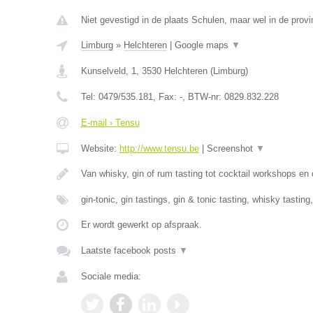
Niet gevestigd in de plaats Schulen, maar wel in de provi
Limburg
»
Helchteren
|
Google maps
▼
Kunselveld, 1
,
3530
Helchteren
(
Limburg
)
Tel:
0479/535.181
, Fax:
-
, BTW-nr:
0829.832.228
E-mail › Tensu
Website:
http://www.tensu.be
|
Screenshot
▼
Van whisky, gin of rum tasting tot cocktail workshops en
gin-tonic, gin tastings, gin & tonic tasting, whisky tasting
Er wordt gewerkt op afspraak.
Laatste facebook posts
▼
Sociale media: