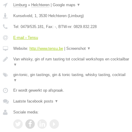
Limburg
»
Helchteren
|
Google maps
▼
Kunselveld, 1
,
3530
Helchteren
(
Limburg
)
Tel:
0479/535.181
, Fax:
-
, BTW-nr:
0829.832.228
E-mail › Tensu
Website:
http://www.tensu.be
|
Screenshot
▼
Van whisky, gin of rum tasting tot cocktail workshops en cocktailbar
▼
gin-tonic, gin tastings, gin & tonic tasting, whisky tasting, cocktail
▼
Er wordt gewerkt op afspraak.
Laatste facebook posts
▼
Sociale media: