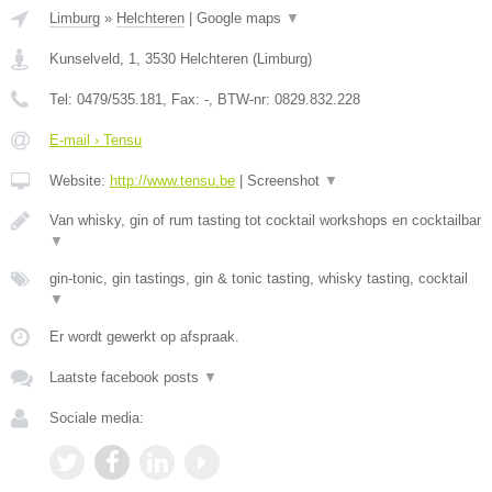
Limburg
»
Helchteren
|
Google maps
▼
Kunselveld, 1
,
3530
Helchteren
(
Limburg
)
Tel:
0479/535.181
, Fax:
-
, BTW-nr:
0829.832.228
E-mail › Tensu
Website:
http://www.tensu.be
|
Screenshot
▼
Van whisky, gin of rum tasting tot cocktail workshops en cocktailbar
▼
gin-tonic, gin tastings, gin & tonic tasting, whisky tasting, cocktail
▼
Er wordt gewerkt op afspraak.
Laatste facebook posts
▼
Sociale media: