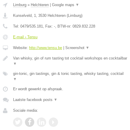
Limburg
»
Helchteren
|
Google maps
▼
Kunselveld, 1
,
3530
Helchteren
(
Limburg
)
Tel:
0479/535.181
, Fax:
-
, BTW-nr:
0829.832.228
E-mail › Tensu
Website:
http://www.tensu.be
|
Screenshot
▼
Van whisky, gin of rum tasting tot cocktail workshops en cocktailbar
▼
gin-tonic, gin tastings, gin & tonic tasting, whisky tasting, cocktail
▼
Er wordt gewerkt op afspraak.
Laatste facebook posts
▼
Sociale media: