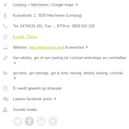
Limburg
»
Helchteren
|
Google maps
▼
Kunselveld, 1
,
3530
Helchteren
(
Limburg
)
Tel:
0479/535.181
, Fax:
-
, BTW-nr:
0829.832.228
E-mail › Tensu
Website:
http://www.tensu.be
|
Screenshot
▼
Van whisky, gin of rum tasting tot cocktail workshops en cocktailbar
▼
gin-tonic, gin tastings, gin & tonic tasting, whisky tasting, cocktail
▼
Er wordt gewerkt op afspraak.
Laatste facebook posts
▼
Sociale media: