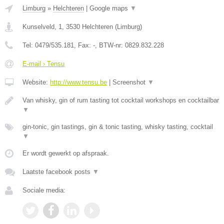
Limburg
»
Helchteren
|
Google maps
▼
Kunselveld, 1
,
3530
Helchteren
(
Limburg
)
Tel:
0479/535.181
, Fax:
-
, BTW-nr:
0829.832.228
E-mail › Tensu
Website:
http://www.tensu.be
|
Screenshot
▼
Van whisky, gin of rum tasting tot cocktail workshops en cocktailbar
▼
gin-tonic, gin tastings, gin & tonic tasting, whisky tasting, cocktail
▼
Er wordt gewerkt op afspraak.
Laatste facebook posts
▼
Sociale media: