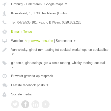
Limburg
»
Helchteren
|
Google maps
▼
Kunselveld, 1
,
3530
Helchteren
(
Limburg
)
Tel:
0479/535.181
, Fax:
-
, BTW-nr:
0829.832.228
E-mail › Tensu
Website:
http://www.tensu.be
|
Screenshot
▼
Van whisky, gin of rum tasting tot cocktail workshops en cocktailbar
▼
gin-tonic, gin tastings, gin & tonic tasting, whisky tasting, cocktail
▼
Er wordt gewerkt op afspraak.
Laatste facebook posts
▼
Sociale media: