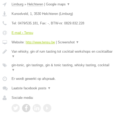
Limburg
»
Helchteren
|
Google maps
▼
Kunselveld, 1
,
3530
Helchteren
(
Limburg
)
Tel:
0479/535.181
, Fax:
-
, BTW-nr:
0829.832.228
E-mail › Tensu
Website:
http://www.tensu.be
|
Screenshot
▼
Van whisky, gin of rum tasting tot cocktail workshops en cocktailbar
▼
gin-tonic, gin tastings, gin & tonic tasting, whisky tasting, cocktail
▼
Er wordt gewerkt op afspraak.
Laatste facebook posts
▼
Sociale media: