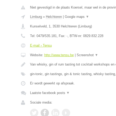
Niet gevestigd in de plaats Koersel, maar wel in de provi
Limburg
»
Helchteren
|
Google maps
▼
Kunselveld, 1
,
3530
Helchteren
(
Limburg
)
Tel:
0479/535.181
, Fax:
-
, BTW-nr:
0829.832.228
E-mail › Tensu
Website:
http://www.tensu.be
|
Screenshot
▼
Van whisky, gin of rum tasting tot cocktail workshops en
gin-tonic, gin tastings, gin & tonic tasting, whisky tasting
Er wordt gewerkt op afspraak.
Laatste facebook posts
▼
Sociale media: