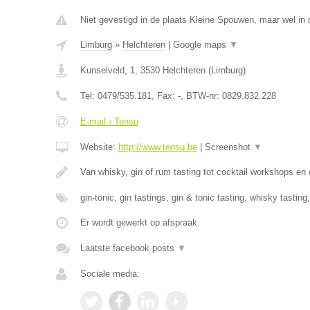
Niet gevestigd in de plaats Kleine Spouwen, maar wel in 
Limburg
»
Helchteren
|
Google maps
▼
Kunselveld, 1
,
3530
Helchteren
(
Limburg
)
Tel:
0479/535.181
, Fax:
-
, BTW-nr:
0829.832.228
E-mail › Tensu
Website:
http://www.tensu.be
|
Screenshot
▼
Van whisky, gin of rum tasting tot cocktail workshops en
gin-tonic, gin tastings, gin & tonic tasting, whisky tasting
Er wordt gewerkt op afspraak.
Laatste facebook posts
▼
Sociale media: