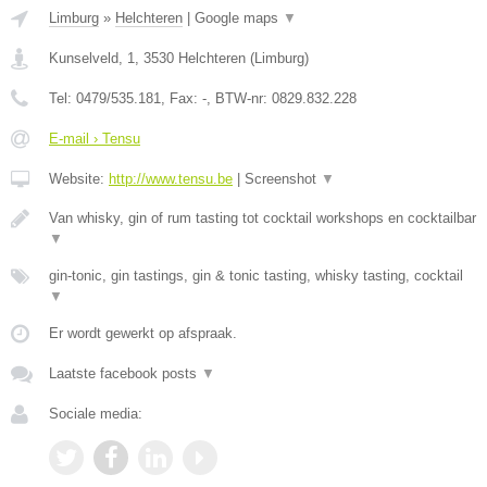
Limburg
»
Helchteren
|
Google maps
▼
Kunselveld, 1
,
3530
Helchteren
(
Limburg
)
Tel:
0479/535.181
, Fax:
-
, BTW-nr:
0829.832.228
E-mail › Tensu
Website:
http://www.tensu.be
|
Screenshot
▼
Van whisky, gin of rum tasting tot cocktail workshops en cocktailbar
▼
gin-tonic, gin tastings, gin & tonic tasting, whisky tasting, cocktail
▼
Er wordt gewerkt op afspraak.
Laatste facebook posts
▼
Sociale media: