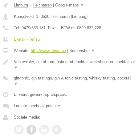
Limburg
»
Helchteren
|
Google maps
▼
Kunselveld, 1
,
3530
Helchteren
(
Limburg
)
Tel:
0479/535.181
, Fax:
-
, BTW-nr:
0829.832.228
E-mail › Tensu
Website:
http://www.tensu.be
|
Screenshot
▼
Van whisky, gin of rum tasting tot cocktail workshops en cocktailbar
▼
gin-tonic, gin tastings, gin & tonic tasting, whisky tasting, cocktail
▼
Er wordt gewerkt op afspraak.
Laatste facebook posts
▼
Sociale media: