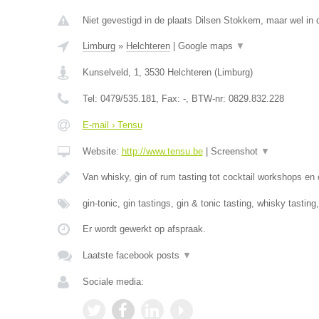
Niet gevestigd in de plaats Dilsen Stokkem, maar wel in 
Limburg
»
Helchteren
|
Google maps
▼
Kunselveld, 1
,
3530
Helchteren
(
Limburg
)
Tel:
0479/535.181
, Fax:
-
, BTW-nr:
0829.832.228
E-mail › Tensu
Website:
http://www.tensu.be
|
Screenshot
▼
Van whisky, gin of rum tasting tot cocktail workshops en
gin-tonic, gin tastings, gin & tonic tasting, whisky tasting
Er wordt gewerkt op afspraak.
Laatste facebook posts
▼
Sociale media: