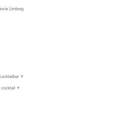
incie Limburg.
 cocktailbar
▼
, cocktail
▼