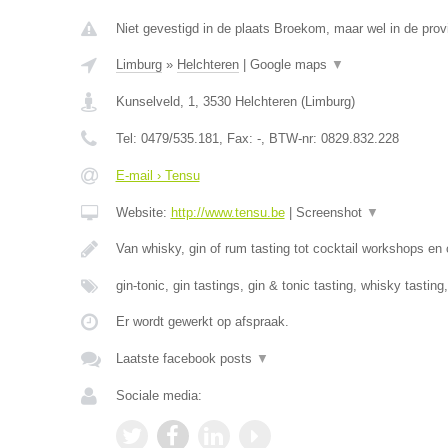
Niet gevestigd in de plaats Broekom, maar wel in de prov
Limburg
»
Helchteren
|
Google maps
▼
Kunselveld, 1
,
3530
Helchteren
(
Limburg
)
Tel:
0479/535.181
, Fax:
-
, BTW-nr:
0829.832.228
E-mail › Tensu
Website:
http://www.tensu.be
|
Screenshot
▼
Van whisky, gin of rum tasting tot cocktail workshops en
gin-tonic, gin tastings, gin & tonic tasting, whisky tasting
Er wordt gewerkt op afspraak.
Laatste facebook posts
▼
Sociale media: