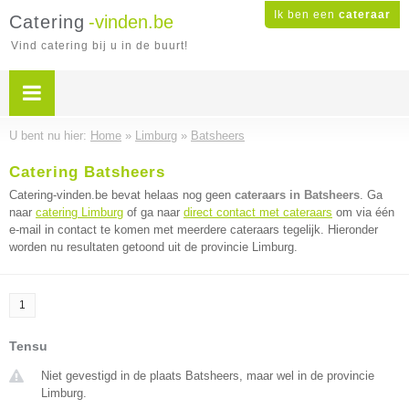
Ik ben een
cateraar
Catering
-vinden.be
Vind catering bij u in de buurt!
U bent nu hier:
Home
»
Limburg
»
Batsheers
Catering Batsheers
Catering-vinden.be bevat helaas nog geen
cateraars in Batsheers
. Ga
naar
catering Limburg
of ga naar
direct contact met cateraars
om via één
e-mail in contact te komen met meerdere cateraars tegelijk. Hieronder
worden nu resultaten getoond uit de provincie Limburg.
1
Tensu
Niet gevestigd in de plaats Batsheers, maar wel in de provincie
Limburg.