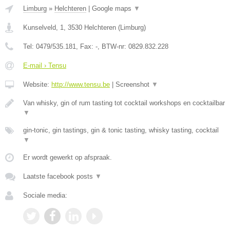
Limburg
»
Helchteren
|
Google maps
▼
Kunselveld, 1
,
3530
Helchteren
(
Limburg
)
Tel:
0479/535.181
, Fax:
-
, BTW-nr:
0829.832.228
E-mail › Tensu
Website:
http://www.tensu.be
|
Screenshot
▼
Van whisky, gin of rum tasting tot cocktail workshops en cocktailbar
▼
gin-tonic, gin tastings, gin & tonic tasting, whisky tasting, cocktail
▼
Er wordt gewerkt op afspraak.
Laatste facebook posts
▼
Sociale media: