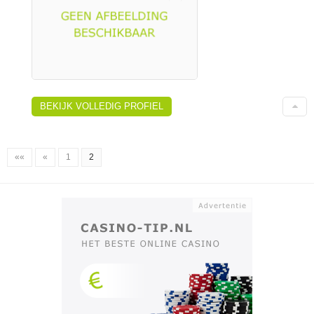
BEKIJK VOLLEDIG PROFIEL
««
«
1
2