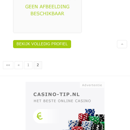
BEKIJK VOLLEDIG PROFIEL
««
«
1
2