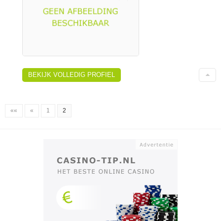
BEKIJK VOLLEDIG PROFIEL
««
«
1
2