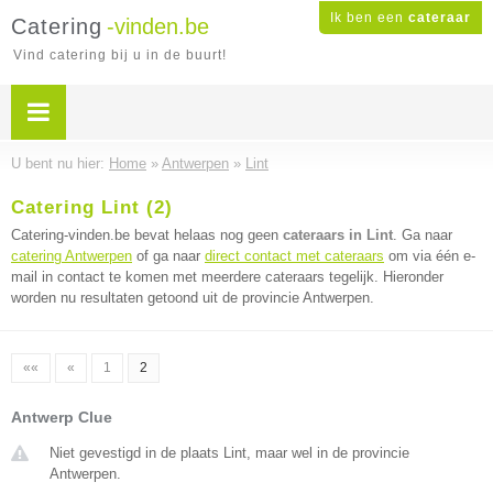
Ik ben een
cateraar
Catering
-vinden.be
Vind catering bij u in de buurt!
U bent nu hier:
Home
»
Antwerpen
»
Lint
Catering Lint (2)
Catering-vinden.be bevat helaas nog geen
cateraars in Lint
. Ga naar
catering Antwerpen
of ga naar
direct contact met cateraars
om via één e-
mail in contact te komen met meerdere cateraars tegelijk. Hieronder
worden nu resultaten getoond uit de provincie Antwerpen.
««
«
1
2
Antwerp Clue
Niet gevestigd in de plaats Lint, maar wel in de provincie
Antwerpen.