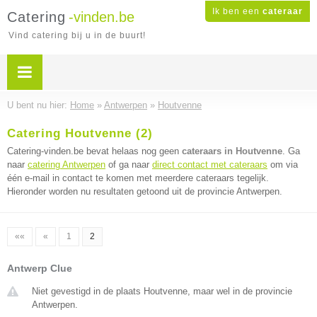
Ik ben een
cateraar
Catering
-vinden.be
Vind catering bij u in de buurt!
U bent nu hier:
Home
»
Antwerpen
»
Houtvenne
Catering Houtvenne (2)
Catering-vinden.be bevat helaas nog geen
cateraars in Houtvenne
. Ga
naar
catering Antwerpen
of ga naar
direct contact met cateraars
om via
één e-mail in contact te komen met meerdere cateraars tegelijk.
Hieronder worden nu resultaten getoond uit de provincie Antwerpen.
««
«
1
2
Antwerp Clue
Niet gevestigd in de plaats Houtvenne, maar wel in de provincie
Antwerpen.