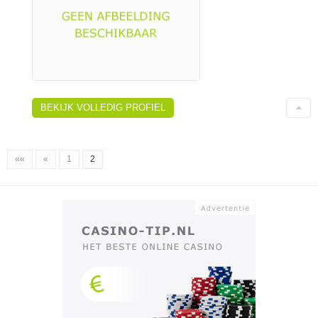
BEKIJK VOLLEDIG PROFIEL
««
«
1
2